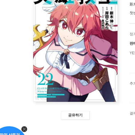
新
첫
정
판
Y
추
결
공유하기