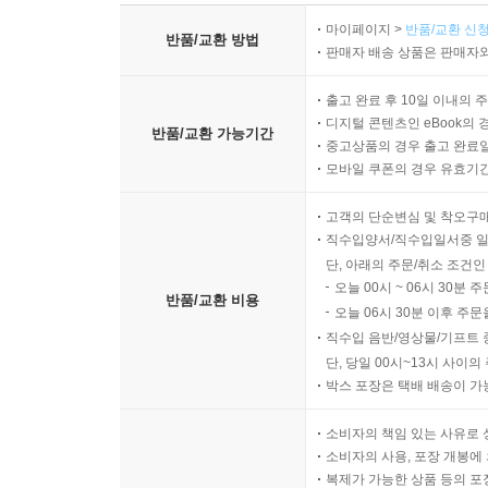
마이페이지 >
반품/교환 신청
반품/교환 방법
판매자 배송 상품은 판매자와
출고 완료 후 10일 이내의 
디지털 콘텐츠인 eBook의 
반품/교환 가능기간
중고상품의 경우 출고 완료일
모바일 쿠폰의 경우 유효기간(
고객의 단순변심 및 착오구
직수입양서/직수입일서중 일
단, 아래의 주문/취소 조건인
오늘 00시 ~ 06시 30분 
반품/교환 비용
오늘 06시 30분 이후 주문
직수입 음반/영상물/기프트 
단, 당일 00시~13시 사이
박스 포장은 택배 배송이 가
소비자의 책임 있는 사유로 
소비자의 사용, 포장 개봉에 
복제가 가능한 상품 등의 포장을 