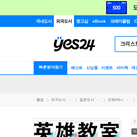
국내도서
외국도서
중고샵
eBook
크레마클럽
C
빠른분야찾기
베스트
신상품
이벤트
바이백
매
웰컴
외국도서
일본도서
만화/애니
소
직