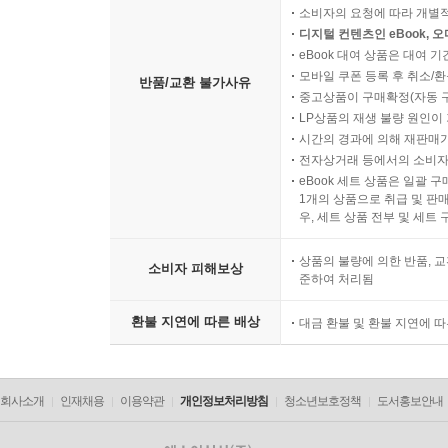
소비자의 요청에 따라 개별
디지털 컨텐츠인 eBook, 
eBook 대여 상품은 대여 기
모바일 쿠폰 등록 후 취소/환
반품/교환 불가사유
중고상품이 구매확정(자동 
LP상품의 재생 불량 원인이 기
시간의 경과에 의해 재판매가
전자상거래 등에서의 소비자
eBook 세트 상품은 일괄 
1개의 상품으로 취급 및 판매
우, 세트 상품 전부 및 세트
상품의 불량에 의한 반품, 교
소비자 피해보상
준하여 처리됨
환불 지연에 따른 배상
대금 환불 및 환불 지연에 
회사소개
인재채용
이용약관
개인정보처리방침
청소년보호정책
도서홍보안내