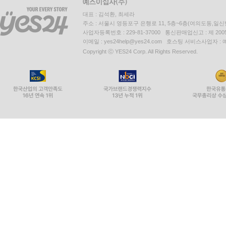
대표 : 김석환, 최세라
주소 : 서울시 영등포구 은행로 11, 5층~6층(여의도동,일신
사업자등록번호 : 229-81-37000 통신판매업신고 : 제 200
이메일 : yes24help@yes24.com 호스팅 서비스사업자 :
Copyright ⓒ YES24 Corp. All Rights Reserved.