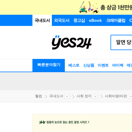
국내도서
외국도서
중고샵
eBook
크레마클럽
C
빠른분야찾기
베스트
신상품
이벤트
바이백
매
웰컴
국내도서
사회 정치
사회비평/비판