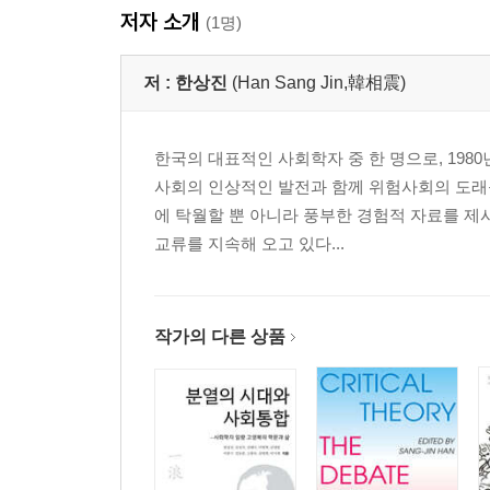
저자 소개
3. 계급·계층의 동태와 민중 연합
(1명)
4. 변혁 지향적 사회학의 발전 추세
5. 계급 이론을 활용하는 자세
저 :
한상진
(Han Sang Jin,韓相震)
6. 외압내진의 개혁 논리
7. 사회 개혁의 과제와 실천 전략
한국의 대표적인 사회학자 중 한 명으로, 198
사회의 인상적인 발전과 함께 위험사회의 도래
3부 보수-진보의 낡은 이분법을 넘어
에 탁월할 뿐 아니라 풍부한 경험적 자료를 제시
교류를 지속해 오고 있다...
1. 적대적 공존, 유권자가 이끄는 정치 혁신
2. 역사 전쟁과 민주당의 길
3. 벼랑 끝에 선 낡은 진보
4. 2보 전진을 위한 1보 후퇴
작가의 다른 상품
5. 새로운 정치 전환기의 시작
4부 21세기 탈바꿈 시대, 중민의 새로운 위상
1. 총체적 탈바꿈의 시대: ‘시민’이 답이다