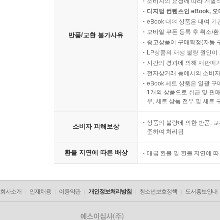
소비자의 요청에 따라 개별
디지털 컨텐츠인 eBook, 
eBook 대여 상품은 대여 기
모바일 쿠폰 등록 후 취소/환
반품/교환 불가사유
중고상품이 구매확정(자동 
LP상품의 재생 불량 원인이 기
시간의 경과에 의해 재판매가
전자상거래 등에서의 소비자
eBook 세트 상품은 일괄 
1개의 상품으로 취급 및 판매
우, 세트 상품 전부 및 세트
상품의 불량에 의한 반품, 교
소비자 피해보상
준하여 처리됨
환불 지연에 따른 배상
대금 환불 및 환불 지연에 
회사소개
인재채용
이용약관
개인정보처리방침
청소년보호정책
도서홍보안내