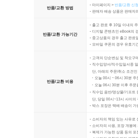
마이페이지 >
반품/교환 신청
반품/교환 방법
판매자 배송 상품은 판매자와
출고 완료 후 10일 이내의 
디지털 콘텐츠인 eBook의 
반품/교환 가능기간
중고상품의 경우 출고 완료일
모바일 쿠폰의 경우 유효기간(
고객의 단순변심 및 착오구
직수입양서/직수입일서중 일
단, 아래의 주문/취소 조건인
오늘 00시 ~ 06시 30분 
반품/교환 비용
오늘 06시 30분 이후 주문
직수입 음반/영상물/기프트 
단, 당일 00시~13시 사이
박스 포장은 택배 배송이 가
소비자의 책임 있는 사유로 
소비자의 사용, 포장 개봉에 
복제가 가능한 상품 등의 포장을 