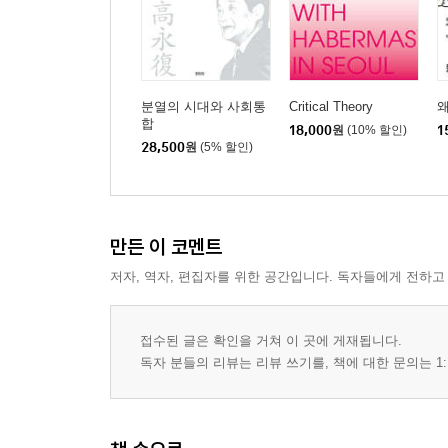
2. 중도 정치를 생각한다
3. 진보 정권의 미래가 불안한 이유
4. 성찰적 시민이 이끄는 제2근대 전환
5. 광복 80주년에 BTS를 다시 본다
분열의 시대와 사회통
Critical Theory
왜
6. 탄핵과 내란 심판, 한국 사회 어디로 가나?
합
18,000
원
(10% 할인)
1
7. ‘평화와 연대’ 제2광복의 물결 일으키자
28,500
원
(5% 할인)
8. 진영 대립을 거부한 중민은 어디에 있나?
감사의 글
만든 이 코멘트
저자, 역자, 편집자를 위한 공간입니다. 독자들에게 전하고
접수된 글은 확인을 거쳐 이 곳에 게재됩니다.
독자 분들의 리뷰는 리뷰 쓰기를, 책에 대한 문의는 1: