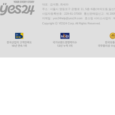
대표 : 김석환, 최세라
주소 : 서울시 영등포구 은행로 11, 5층~6층(여의도동,일신
사업자등록번호 : 229-81-37000 통신판매업신고 : 제 200
이메일 : yes24help@yes24.com 호스팅 서비스사업자 :
Copyright ⓒ YES24 Corp. All Rights Reserved.