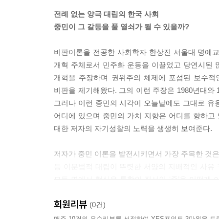
가 정치에 보다 적극 반영되는 정치 문화의 개혁이 
전례 없는 양극 대립의 한국 사회
중민이 그 갈등을 풀 열쇠가 될 수 있을까?
--- 「진영 대립을 거부한 중민은 어디에 있나?」 중에서
비판이론을 전공한 사회학자 한상진 서울대 명예교수
개혁 주체로서 민주화 운동을 이끌었고 당연시된 
개혁을 주장하며 권위주의 체제에 포섭된 보수적
비판을 제기해왔다. 그의 이런 주장은 1980년대와
그러나 이런 중민의 시각이 오늘날에도 그대로 유
어디에 있으며 중민의 가치 지향은 어디를 향하고 
대한 저자의 자기성찰의 노력을 생생히 보여준다.
저자가 중민 이론을 발전시키면서 가장 주목한 것은 중
등 이분법적 대립이 뚜렷한 서양의 지배적인 사유 구
모든 면에서 핵심은 통합의 질서인 ‘중’을 어떻게
1980년대 중반부터 오늘날에 이르기까지 한상진이
회원리뷰
8권으로 구성된 시리즈의 각 권에는 미발지중(未發之
(0건)
愚者不及也), 집기양단 용기중어민(執其兩端 用其中
매주 10건의 우수리뷰를 선정하여 YES포인트 3만원을 드