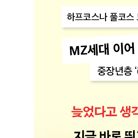
Q32 단순히 거리나 속도를 재는 일뿐만 아니라 
무엇인가요? · 136
Q33 아는 러너가 통굽 신발을 신고 서브 4를 달성했
Q34 새벽 러닝과 야간 러닝 시 주의 사항이 있나요? ·
Q35 달린 뒤 목욕과 맥주가 낙입니다. 러닝 후 입욕
Q36 달리기 전 워밍업과 달린 후 스트레칭은 꼭 해야 
Q37 나이를 먹으니 특히 격한 운동을 한 후 입맛이 
Q38 기준인 10km를 달릴 수 있게 되었습니다. 그
Q39 목표 설정은 이해했습니다. 오래 건강히 달리는 
7장 기록이나 레이스에 도전하고 싶어졌다면 · 163
Q40 10km를 달릴 수 있게 되니 더 높은 목표에 
Q41 하프 마라톤 대회를 몇 번 경험하고 이번에는 
Q42 첫 레이스는 기대되면서 불안하기도 합니다. 첫
Q43 내일이면 첫 풀코스 마라톤 대회에 나가게 됩니
Q44 앱으로 지인과 소통하며 기록이나 데이터를 공유