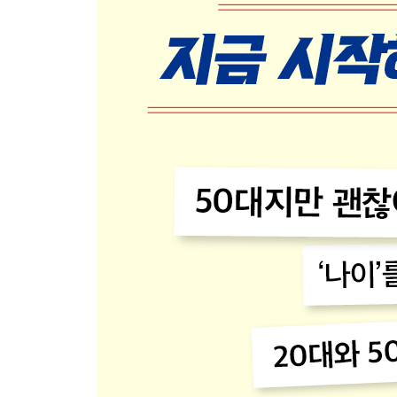
Q22 러닝 전후로 몸을 풀거나 덥히는 스트레칭은 필요
5장 더 나아가 일상으로 만들려면 · 109
Q23 월간 200km가 기준이라고 하던데, 달리기를
Q24 통증이나 불편감이 있을 때 냉찜질하는 법과 관
Q25 거리와 시간을 내기 위한 올바른 자세를 알려
116
Q26 목표를 잡고 달린다든가 좋아하는 장소를 결승점
Q27 달리기는 아침과 밤, 언제 하는 게 좋나요? 또 
Q28 달리기 전, 도중, 종료 후 중 언제 수분을 보충하
Q29 봄에서 여름은 제법 땀을 흘리며 달리게 되는데
Q30 예전부터 친구나 가족에게 “A형이구나”라는
목표 설정법이 있을까요? · 131
6장 하루라도 오래 달리는 비결 · 133
Q31 ‘오늘은 속도를 내보자’, ‘오늘은 천천히 오래 