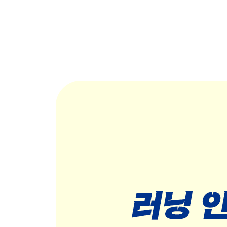
3장 달리기 전에 꼭 해두어야 할 준비 · 71
Q11 몇십 년 동안 운동과 담쌓고 살다가 갑자기 달
Q12 준비 기간에 꾸준히 할 운동을 나이별로 정리해서
Q13 50대 이상이 근육량이 늘고 있는지 알려면 어떻
Q14 예전보다 술도 줄였는데, 근력 운동과 함께 식생
Q15 새벽에 잠이 깨곤 해 수면의 질이 떨어지는 것 
4장 러닝을 습관으로 만들려면 · 91
Q16 처음 달릴 때는 시간을 얼마나 들이면 좋을까요?
Q17 1회당 주행거리는 어떻게 정하면 좋을까요. 10
Q18 전문점에 가면 운동용품이 많아서 선택하기 힘듭
Q19 마라톤이나 역전 경주 중계를 보면 자세도 가지
Q20 러닝은 무릎이나 관절의 통증을 일으키기 쉽다고
Q21 여름 무렵에는 수영장에 다니고 있습니다. 러닝과