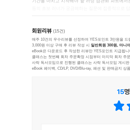
기간을 마치고 시작해야 할 러닝 습관화 파트에서
하는 것은 아닙니다. 가벼운 대회에서는 대다수가 
등의 초보 러너가 궁금해하는 질문에 집중적으로 답
사실을 염두에 두고 앞으로 풀코스 마라톤 대회에 
습관화를 넘어 러닝을 내 일상의 한 부분으로 들이기
--- 「7장 기록이나 레이스에 도전하고 싶어졌다면」 중에
회원리뷰
설명이 이어지고 최종적으로 기록이나 레이스에 도
(15건)
중장년층에게 준비부터 실전까지 완벽 가이드를 제
매주 10건의 우수리뷰를 선정하여 YES포인트 3만원을 드
3,000원 이상 구매 후 리뷰 작성 시
일반회원 300원, 마니아
eBook은 다운로드 후 작성한 리뷰만 YES포인트 지급됩니
3 이웃나라 일본의 중장년층 러너들의 인터뷰와 러
클래스는 첫번째 회차 주문확정 시점부터 마지막 회차 주문
사락 독서모임으로 진행된 클래스는 사락 독서모임 게시판
우리보다 훨씬 빠르게 러닝 붐이 일어난 일본 중장
eBook 페이백, CD/LP, DVD/Blu-ray, 패션 및 판매금
어떤 음악을 듣는지, 어떤 앱의 도움을 받는지 등 
15
명
또한 러닝 전후로 하는 스트레칭 방법을 일러스트와