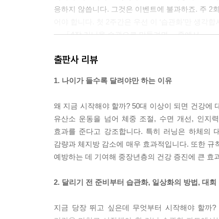
응하지 않씁니다. 그것은 이벤트에 불과하죠. 주 2
어야 합니다. 첫 2주간은 우선 이 ‘습관화’만 생각합
--- 「4장 러닝을 습관으로 만들려면」 중에서
출판사 리뷰
심리학적인 사고방식으로 말하면 러닝을 꾸준히 하기 위해
중요합니다. 이를테면 러닝을 하려고 했는데 러닝에 
1. 나이가 들수록 달려야만 하는 이유
자’를 택하는 것이 ‘0’이지만 그러면‘달리지 못했어
러모로 준비되어 있다면 ‘0.5’라는 대안을 고를 수 
왜 지금 시작해야 할까? 50대 이상이 되면 건강에
--- 「5장 더 나아가 일상으로 만들려면」 중에서
유산소 운동을 넘어 체중 조절, 수면 개선, 인지력
효과를 준다고 강조합니다. 특히 러닝은 하체의 
우선 10km이상 달리는 것이 좋은 일일까요? 건강
감량과 체지방 감소에 매우 효과적입니다. 또한 규
말하면 넘칠 정도여서 이 책을 읽고 러닝을 시작해 1
예방하는 데 기여해 중장년층의 건강 증진에 큰 효
을 앞으로 1년, 2년으로 늘려가는 일도 보람되지 않을
쁘지 않습니다. 그러나 50~70대 러너라면 5년 뒤에
2. 달리기 전 준비부터 습관화, 일상화의 방법, 대
--- 「6장 하루라도 오래 달리는 비결」 중에서
지금 당장 뛰고 싶은데 무엇부터 시작해야 할까?
텔레비전 중계를 하는 메이저 마라톤은 상위권 쟁탈