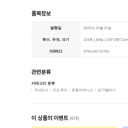
품목정보
발행일
2025년 10월 22일
쪽수, 무게, 크기
224쪽 | 304g | 130*190*13
ISBN13
9791140715763
관련분류
카테고리 분류
국내도서
건강 취미
운동/피트니스
걷기/달리기
이 상품의 이벤트
(6개)