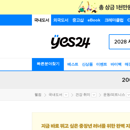
국내도서
외국도서
중고샵
eBook
크레마클럽
C
빠른분야찾기
베스트
신상품
이벤트
바이백
매
20
웰컴
국내도서
건강 취미
운동/피트니스