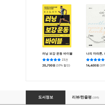
러닝 보강 운동 바이블
나의 마라톤,
23건
20,700
원
(10% 할인)
14,400
원
(10
50 이후 시작하는 러닝의 모든 것
도서정보
리뷰/한줄평
(15/5)