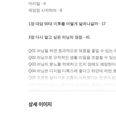
머리말 · 4
워밍업 시작하며 · 6
1장 대담 50대 이후를 어떻게 달려나갈까 · 17
2장 다시 알고 싶은 러닝의 장점 · 41
Q01 러닝을 하면 효과적으로 체중을 줄일 수 있는 이
Q02 러닝으로 규칙적인 생활 리듬을 조절할 수 있는 
Q03 러닝이 분노를 억제하고 인지 장애도 예방한다는
Q04 러닝은 디지털 디톡스에 좋다고 하던데 어떤 효과
Q05 꾸준한 달리기로 요통이 사라졌다는 친구가 있는
Q06 예순이 넘으니 동년배 모임에서 질병이 화제에 
Q07 매일 꾸준히 러닝을 하면 적당한 피로로 자신도 
Q08 러닝을 하면 집중력이 높아지고 여러 과제를 정
상세 이미지
Q09 러닝으로 자신감이 붙으면 외모도 젊어진다고 하
Q10 러닝을 계속하면 밥맛이 나서 오히려 칼로리 과잉