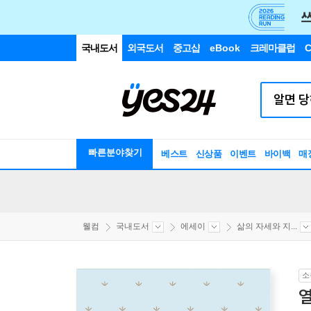
국내도서
외국도서
중고샵
eBook
크레마클럽
C
빠른분야찾기
베스트
신상품
이벤트
바이백
매
웰컴
국내도서
에세이
삶의 자세와 지...
소