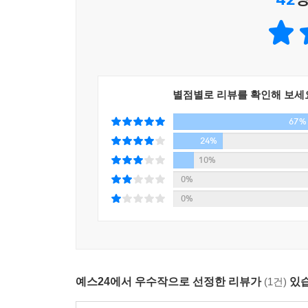
누군가는 꿈을 꾸고, 누군가는 자신감을 되찾고, 누
것이다. 이렇듯 일 년 열두 달 인생의 희비가 엇갈
“마음에 와 닿는 한 줄의 글이 열 사람 조언보다
일컫는 말이다. 그렇다. 정신이 산만하고 인생의 길
맞는 친구를 찾아가고, 누군가는 조언을 들려줄 인생
별점별로 리뷰를 확인해 보세
세상의 모든 아름다운 글, 그리고 이야기
67%
“잘 짜인 각본은 좋은 작품을 만들고,
24%
누군가의 훌륭한 삶은
10%
우리의 지침이 된다.”
0%
0%
누구나 한 번은 꼭 갖고 싶었던
세상의 모든 아름다운 글 그리고 이야기
SNS가 우리 삶 안으로 깊숙이 들어온 때부터 수많
예스24에서 우수작으로 선정한 리뷰가
(1건)
있습
주는 글에 매료되기 시작했다. 그리고 누구랄 것 없
바로 그 대중적 니즈가 반영돼 기획되었다. 책은 2