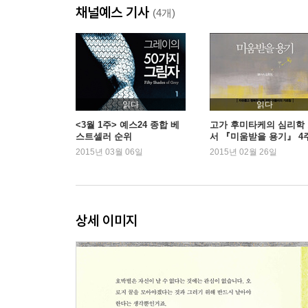
채널예스 기사
(4개)
6월 계속 찾으라. 타협하지 말라.
비 좀 맞으면 어때 햇볕에 말리면 되지
7월 순간을 영원처럼 즐기다.
아지랑이 몽롱한 한나절, 늘어지게 낮잠 자면 좋겠어
읽다
읽다
<3월 1주> 예스24 종합 베
고가 후미타케의 심리학
스트셀러 순위
서 『미움받을 용기』 4
8월 마지막 한 걸음까지 내딛다.
연속 1위
2015년 03월 06일
2015년 02월 26일
정말 잘했어요. 역시 당신이네요.
9월 첫 만남 떨리던 가슴을 기억하다.
그래서 그대와 나는 필연이 되는 것입니다.
상세 이미지
10월 타인의 시선에서 자유로운 사람이 되다.
나는 신발이 없다고 울적해 했네, 거리에 발이 없는
11월 나의 존재는 우연이 아니다.