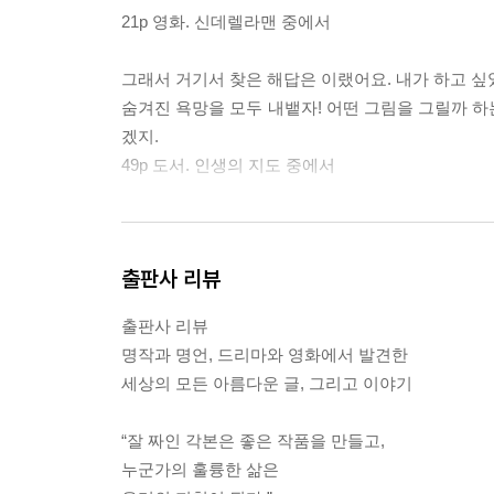
21p 영화. 신데렐라맨 중에서
그래서 거기서 찾은 해답은 이랬어요. 내가 하고 싶었
숨겨진 욕망을 모두 내뱉자! 어떤 그림을 그릴까 하
겠지.
49p 도서. 인생의 지도 중에서
삶에서의 그 어떤 결정이라도 심지어 참으로 잘한
출판사 리뷰
정답이 될 수 있고 오답도 될 수 있다. 참이 될 수도
그런데도 사람들은 정답을 찾아 끊임없이 헤매고 다
출판사 리뷰
75p 명사. 시인의 조언 중에서
명작과 명언, 드리마와 영화에서 발견한
세상의 모든 아름다운 글, 그리고 이야기
“동화는 현실이 될 수도 있어. 네가 그렇게 되도록 만
131p 만화. 공주와 개구리 중에서
“잘 짜인 각본은 좋은 작품을 만들고,
누군가의 훌륭한 삶은
“힘들면 말해.” 이 말이 힘든 시간을 지날 때 그렇게