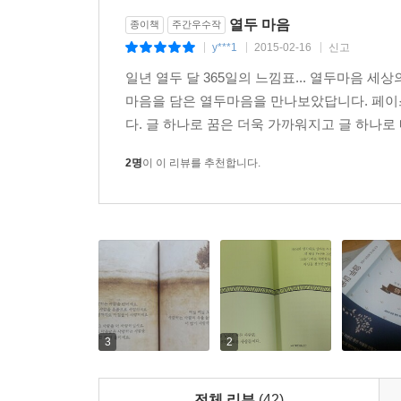
장으로, 그리고 열두 가지 마음으로 구분해 담아내
열두 마음
종이책
주간우수작
명사의 조언까지 우리 생활 곳곳에 흩어져 있던 감동
y***1
2015-02-16
신고
|
|
|
현재 회원 수 75만 명, 1일 접속회원 58만 명, 1
일년 열두 달 365일의 느낌표... 열두마음 
엮은 이 책에서, 강렬한 깊이와 지혜의 조언이 담긴
마음을 담은 열두마음을 만나보았답니다. 페이스
다. 글 하나로 꿈은 더욱 가까워지고 글 하나로 내
100년의 어록, 삶에 힘이 되는 문장들
“짧게 읽고 길게 생각하다.”
2명
이 이 리뷰를 추천합니다.
SNS의 절대 고수로 불리는 역자가 운영하는 카카
얻고 싶은 마음이 반영된 것 아닐까. 이처럼 잘 짜
누군가는 꿈을 꾸고, 누군가는 자신감을 되찾고, 누
것이다. 이렇듯 일 년 열두 달 인생의 희비가 엇갈
“마음에 와 닿는 한 줄의 글이 열 사람 조언보다
일컫는 말이다. 그렇다. 정신이 산만하고 인생의 길
맞는 친구를 찾아가고, 누군가는 조언을 들려줄 인생
3
2
되는 경우가 더 많아지곤 한다. 아마도 자신의 내
말보다 한 권의 책이 생각의 전환을 가져다줄 때도 
전체 리뷰
(42)