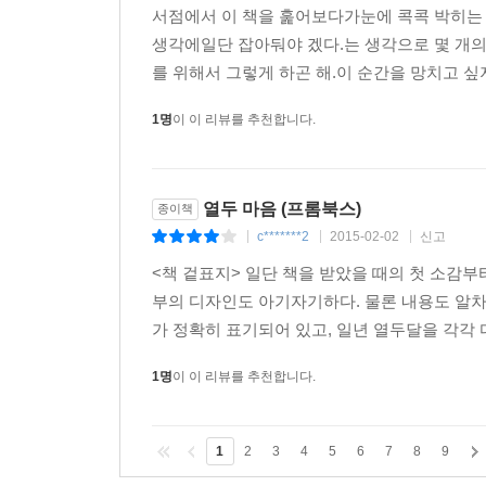
서점에서 이 책을 훑어보다가눈에 콕콕 박히는 
생각에일단 잡아둬야 겠다.는 생각으로 몇 개의 
를 위해서 그렇게 하곤 해.이 순간을 망치고 싶지
1명
이 이 리뷰를 추천합니다.
열두 마음 (프롬북스)
종이책
c*******2
2015-02-02
신고
|
|
|
<책 겉표지> 일단 책을 받았을 때의 첫 소감
부의 디자인도 아기자기하다. 물론 내용도 알차
가 정확히 표기되어 있고, 일년 열두달을 각각 
1명
이 이 리뷰를 추천합니다.
1
2
3
4
5
6
7
8
9