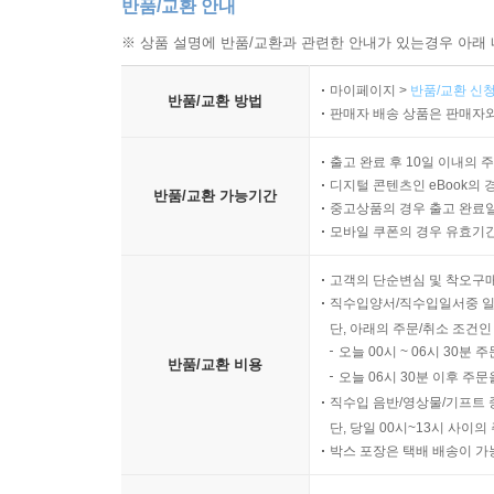
반품/교환 안내
※ 상품 설명에 반품/교환과 관련한 안내가 있는경우 아래 
마이페이지 >
반품/교환 신청
반품/교환 방법
판매자 배송 상품은 판매자와
출고 완료 후 10일 이내의 
디지털 콘텐츠인 eBook의 
반품/교환 가능기간
중고상품의 경우 출고 완료일
모바일 쿠폰의 경우 유효기간(
고객의 단순변심 및 착오구
직수입양서/직수입일서중 일
단, 아래의 주문/취소 조건인
오늘 00시 ~ 06시 30분 
반품/교환 비용
오늘 06시 30분 이후 주문
직수입 음반/영상물/기프트 
단, 당일 00시~13시 사이
박스 포장은 택배 배송이 가