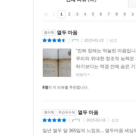
끈기와 용기가 절실할 때, 가슴이 뻥 뚫린 것같이
위로받을 수 있을 것이다.
1
2
3
4
5
6
7
8
9
열두 마음
종이책
r***i
2015-01-22
신고
|
|
|
"진짜 장애는 억눌린 마음입니
우리의 위대한 창조적 능력은 
하기보다는 역경 안에 숨은 기회를
더보기
8명
이 이 리뷰를 추천합니다.
열두 마음
종이책
주간우수작
y***1
2015-02-16
신고
|
|
|
일년 열두 달 365일의 느낌표... 열두마음 