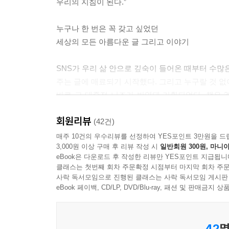
우리의 지침이 된다.”
게 이 말을 해줄 수 있을까?
“힘들면 말해.”
누구나 한 번은 꼭 갖고 싶었던
146p 김미경 트위터 중에서
세상의 모든 아름다운 글 그리고 이야기
내가 하고 있는 것이 사랑이라면, 내 생이 짧다 하
SNS가 우리 삶 안으로 깊숙이 들어온 때부터 수많
로 인해 내 생애가 전혀 초라하지 않고 아름다울 
주는 글에 매료되기 시작했다. 그리고 누구랄 것 없
워질 수 있었다고. 고마워요. 처음 만난 그 날부터 지
바로 그 대중적 니즈가 반영돼 기획되었다. 책은 2
장으로, 그리고 열두 가지 마음으로 구분해 담아내
---본문 중에서
회원리뷰
명사의 조언까지 우리 생활 곳곳에 흩어져 있던 감동
(42건)
현재 회원 수 75만 명, 1일 접속회원 58만 명, 1
매주 10건의 우수리뷰를 선정하여 YES포인트 3만원을 드
3,000원 이상 구매 후 리뷰 작성 시
일반회원 300원, 마니아
엮은 이 책에서, 강렬한 깊이와 지혜의 조언이 담긴
eBook은 다운로드 후 작성한 리뷰만 YES포인트 지급됩니
클래스는 첫번째 회차 주문확정 시점부터 마지막 회차 주문
100년의 어록, 삶에 힘이 되는 문장들
사락 독서모임으로 진행된 클래스는 사락 독서모임 게시판
“짧게 읽고 길게 생각하다.”
eBook 페이백, CD/LP, DVD/Blu-ray, 패션 및 판매금
SNS의 절대 고수로 불리는 역자가 운영하는 카카
42
명
얻고 싶은 마음이 반영된 것 아닐까. 이처럼 잘 짜