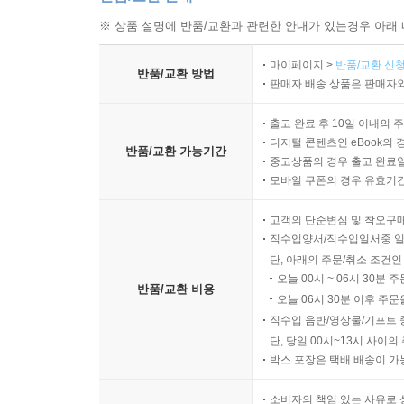
※ 상품 설명에 반품/교환과 관련한 안내가 있는경우 아래 
마이페이지 >
반품/교환 신청
반품/교환 방법
판매자 배송 상품은 판매자와
출고 완료 후 10일 이내의 
디지털 콘텐츠인 eBook의 
반품/교환 가능기간
중고상품의 경우 출고 완료일
모바일 쿠폰의 경우 유효기간(
고객의 단순변심 및 착오구
직수입양서/직수입일서중 일
단, 아래의 주문/취소 조건인
오늘 00시 ~ 06시 30분 
반품/교환 비용
오늘 06시 30분 이후 주문
직수입 음반/영상물/기프트 
단, 당일 00시~13시 사이
박스 포장은 택배 배송이 가
소비자의 책임 있는 사유로 