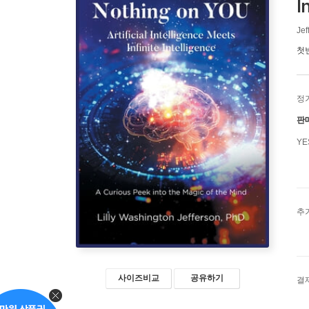
I
Jef
첫
정
판
Y
추
사이즈비교
공유하기
결