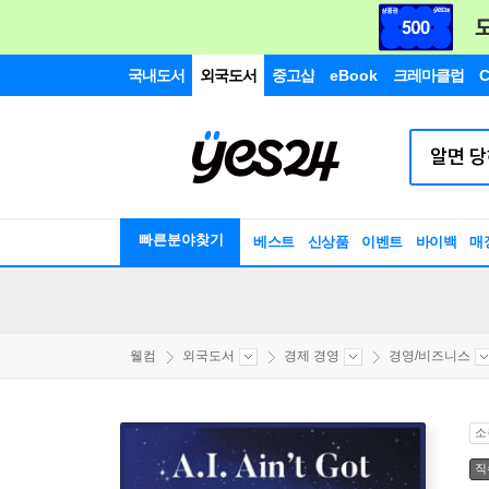
국내도서
외국도서
중고샵
eBook
크레마클럽
C
빠른분야찾기
베스트
신상품
이벤트
바이백
매
웰컴
외국도서
경제 경영
경영/비즈니스
소
직