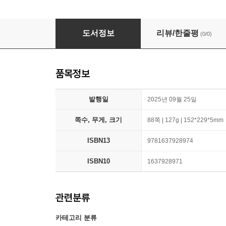
A.I. Ain't Got Nothing on You: Artificial Intel
도서정보
리뷰/한줄평
(0/0)
품목정보
발행일
2025년 09월 25일
쪽수, 무게, 크기
88쪽 | 127g | 152*229*5mm
ISBN13
9781637928974
ISBN10
1637928971
관련분류
카테고리 분류