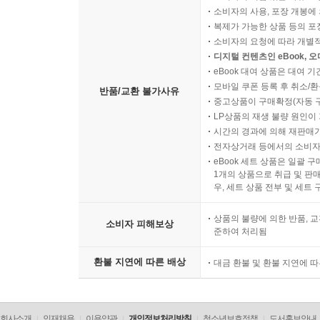
소비자의 사용, 포장 개봉에 
복제가 가능한 상품 등의 포장을 
소비자의 요청에 따라 개별
디지털 컨텐츠인 eBook, 
eBook 대여 상품은 대여 기
모바일 쿠폰 등록 후 취소/환
반품/교환 불가사유
중고상품이 구매확정(자동 
LP상품의 재생 불량 원인이 기
시간의 경과에 의해 재판매가
전자상거래 등에서의 소비자
eBook 세트 상품은 일괄 
1개의 상품으로 취급 및 판매
우, 세트 상품 전부 및 세트
상품의 불량에 의한 반품, 교
소비자 피해보상
준하여 처리됨
환불 지연에 따른 배상
대금 환불 및 환불 지연에 
회사소개
인재채용
이용약관
개인정보처리방침
청소년보호정책
도서홍보안내