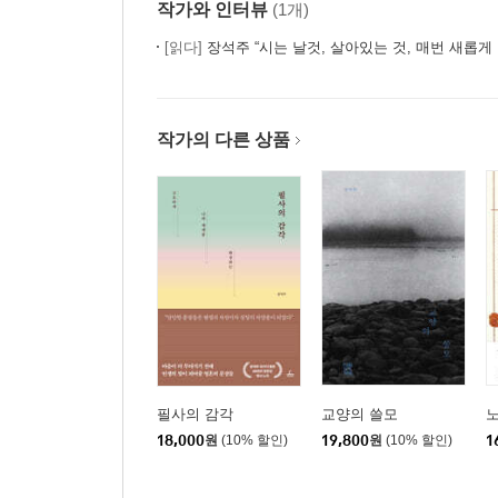
작가와 인터뷰
(1개)
모성성의 문체 : 세상을 품고 아우르다 |박경리
부조리의 문체 : 삶이라는 백일몽을 찢고 나가다 | 
[읽다]
장석주 “시는 날것, 살아있는 것, 매번 새롭게 
낭만적인 영혼의 문체 : ‘나’를 찾아가는 구도의 문장
작가의 다른 상품
필사의 감각
교양의 쓸모
노
18,000
원
(10% 할인)
19,800
원
(10% 할인)
1