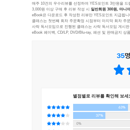
--- p.321
매주 10건의 우수리뷰를 선정하여 YES포인트 3만원을 드
3,000원 이상 구매 후 리뷰 작성 시
일반회원 300원, 마니아
eBook은 다운로드 후 작성한 리뷰만 YES포인트 지급됩니
문장 노동자 장석주의 30년 작법 노하우
클래스는 첫번째 회차 주문확정 시점부터 마지막 회차 주문
끝까지 포기하지 않고 글을 쓰는 게 바로 재능이다.
사락 독서모임으로 진행된 클래스는 사락 독서모임 게시판
중요한 것은 문장에 실린 생각이지 문장 자체는 아니
eBook 페이백, CD/LP, DVD/Blu-ray, 패션 및 판매금
나쁜 문장이란 덜 숙성된 생각의 결과물이다.
좋은 글은 마음속에 흐르는 노래처럼 리듬을 타고 온
35
명
왠지 모르게 끌리는 글의 힘은 그 진실성에 숨어 있
소소한 일상을 꾹꾹 눌러쓰다 보면 진심이 된다.
단풍잎에 무심한 눈길을 주는 순간, 삶이라는 꽃이 
이름을 붙일 수 없는 것에다 이름을 지어 붙여라.
가장 쓰기 어려운 것이야말로 정말 써야 하는 ‘그것’
아침부터 저녁까지 쓰고 생각하며 의미로 가득 찬 
별점별로 리뷰를 확인해 보세
63%
김훈, 김연수, 피천득, 박경리, 최인호부터
37%
헤밍웨이, 하루키, 샐린저, 카뮈, 헤세까지
0%