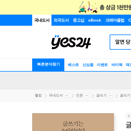
국내도서
외국도서
중고샵
eBook
크레마클럽
C
빠른분야찾기
베스트
신상품
이벤트
바이백
매
웰컴
국내도서
인문
글쓰기
글쓰기
소