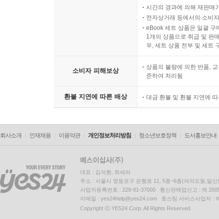
시간의 경과에 의해 재판매가
전자상거래 등에서의 소비자
eBook 세트 상품은 일괄 
1개의 상품으로 취급 및 판매
우, 세트 상품 전부 및 세트
상품의 불량에 의한 반품, 교
소비자 피해보상
준하여 처리됨
환불 지연에 따른 배상
대금 환불 및 환불 지연에 
회사소개
인재채용
이용약관
개인정보처리방침
청소년보호정책
도서홍보안내
대표 : 김석환, 최세라
주소 : 서울시 영등포구 은행로 11, 5층~6층(여의도동,일신
사업자등록번호 : 229-81-37000 통신판매업신고 : 제 200
이메일 : yes24help@yes24.com 호스팅 서비스사업자 :
Copyright ⓒ YES24 Corp. All Rights Reserved.