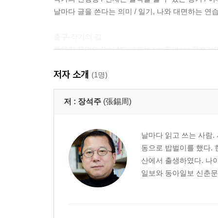
날마다 글을 쓴다는 의미 / 일기, 나와 대면하는 연습
출구-작가의 길
문체란 무엇인가 / 나도 모르는 나, 무의식 / 글쓰기와
등단을 꿈꾼다면 / 어느 날 시가 내게로 왔다 / 문학
저자 소개
(1명)
광장-글쓰기 스타일
스타일이란 무엇인가
저 :
장석주
(張錫周)
글쓰기에 미친다는 것 : 문장은 감각적인 디테일이다
비정한 문체 : 하드보일드는 냉정과 열성 사이의 
날마다 읽고 쓰는 사람. 
강건한 탐미주의의 문체 : 잉여를 배제하고 사실과 
동으로 밥벌이를 했다. 현
감각적인 너무나 감각적인 : 문장을 재즈 리듬으로 
산에서 출생하였다. 나이 
직관적인 문체 : 낯설고 기이한 삶의 기표를 좇다 | 
일보와 동아일보 신춘문예
담백한 문체 : 무욕을 꿈꾸는 자의 세상 보기 | 피천
따뜻한 냉소주의의 문체 : 세상을 등진 은둔 작가의 상상
읽기는 문장의 첩경 : 지식의 바다를 항해하는 오디
청춘의 문장들 : 자유와 탐닉을 겨냥하다 | 최인호