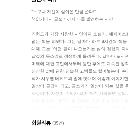
가장 하찮은 것, 아무도 기억하지 못할 일들, 찰나에
"누구나 자신이 살아온 만큼 쓴다!”
어진 햇빛이라든가 휘리릭 떨어져 발밑에 구르는 단
책읽기에서 글쓰기까지 나를 발견하는 시간
든 사물들은 그 안에 자기 얘기를 꽁꽁 숨기고 있다. 그
기형도가 가장 사랑한 시인이자 소설가, 에세이스트
문학은 감동을 통해 “자기와 다른 형태의 인간의 
넘는 책을 펴냈다. 그는 날마다 하루 8시간씩 책을
대한 인식의 지평을 넓히고, 타자가 실은 나와 같
대해 그는 “어떤 글이 나오는가는 삶의 경험과 자세
우리를 윤리적 인간으로 거듭나게 하는 것이다. --- p.
날것의 목소리로 생생하게 들려준다. 날마다 도서관
미래에 대한 고민에서부터 등단 후에도 계속된 창작
당신이 무엇을 아느냐는 핵심적인 요소가 아니다. 더
신산한 삶에 관한 진솔한 고백들도 털어놓는다. 수많
과 관련이 있다. 당연히 스타일은 작가의 개성과 
작가 사무엘 베케트의 말에 빗대어 이렇게 이야기한다.
말하는 것이다. 글쓰기가 스타일인 까닭은 바로 여기에 있
일상이 글감이 되고, 글쓰기가 일상이 되는 삶을 
사실이다. 자신이 주체가 되어 쓰기 시작하면 삶의 
책은 인생의 전기(轉機)가 될 수 있다. 나는 책에서
책은 말한다. “무언가를 쓴다는 것은 현실의 지옥을
아와 정체성, 그리고 불확실하고 모호한 욕망들이 실
쓴다는 것은 자신의 존재를 증명하는 일이다.” 즉
과 작약의 참다운 미와 가치에 눈뜨고 헌신하는 법을
뜻이다. 그 방법론을 제시하는 이 책은 초보 작가뿐
기 빛이 깃들고 기쁨으로 충만했던 것은 다 내가 읽
회원리뷰
아예 시도조차 하지 못한 사람들을 위한 확실한 안내
(35건)