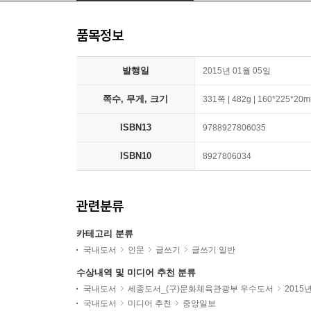
품목정보
발행일
2015년 01월 05일
쪽수, 무게, 크기
331쪽 | 482g | 160*225*20
ISBN13
9788927806035
ISBN10
8927806034
관련분류
카테고리 분류
국내도서
인문
글쓰기
글쓰기 일반
수상내역 및 미디어 추천 분류
국내도서
세종도서_(구)문화체육관광부 우수도서
2015
국내도서
미디어 추천
중앙일보