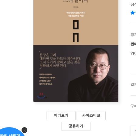
장
정
판
Y
결
구
미리보기
사이즈비교
공유하기