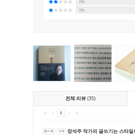
아는 만큼 보이는 작가들의 스타일 노하우
0%
0%
『글쓰기는 스타일이다』는 저자의 체험에서 건져
탐구한 작가론이다. 국내외 다양한 작가들의 예
책이다.
소설쓰기로 삶에 대한 태도를 말하는 김연수, 강
하루키, 『노인과 바다』를 15년이나 구상하고 2
꿰뚫는 카뮈, 우주와 자연, 인간에 대한 심오한 통찰
일컬어지는 이들의 스타일을 한 데 모아 보여주는 
내밀한 이야기는 그 자체로 감동적이기까지 하다. 
지적 여정을 밀실-입구-미로-출구-광장이라는 경
어느새 한 줄 한 줄 쓰고 있는 자신을 발견할지도 모
전체 리뷰
(35)
1
장석주 작가의 글쓰기는 스타일
종이책
구매