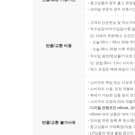
중고상품의 경우 출고 완료일
모바일 쿠폰의 경우 유효기간(
고객의 단순변심 및 착오구
직수입양서/직수입일서중 일
단, 아래의 주문/취소 조건인
오늘 00시 ~ 06시 30분 
반품/교환 비용
오늘 06시 30분 이후 주문
직수입 음반/영상물/기프트 
단, 당일 00시~13시 사이
박스 포장은 택배 배송이 가
소비자의 책임 있는 사유로 
소비자의 사용, 포장 개봉에 
복제가 가능한 상품 등의 포장을 
소비자의 요청에 따라 개별
디지털 컨텐츠인 eBook, 
eBook 대여 상품은 대여 기
모바일 쿠폰 등록 후 취소/환
반품/교환 불가사유
중고상품이 구매확정(자동 
LP상품의 재생 불량 원인이 기