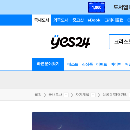
국내도서
외국도서
중고샵
eBook
크레마클럽
C
빠른분야찾기
베스트
신상품
이벤트
바이백
매
웰컴
국내도서
자기계발
성공학/경력관리