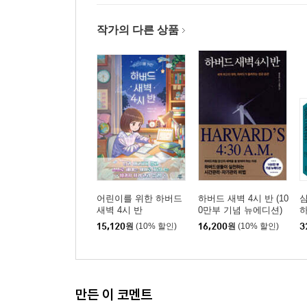
모든 오늘은 소중한 삶이다
시간을 도둑맞는 사람, 시간을 최대로 써먹는 사람
작가의 다른 상품
시간을 버리면 시간도 나를 버린다
신은 시간을 아끼는 사람을 맨 앞에 둔다
어떻게 시간을 써야 하는가?
보이지 않는 ‘시간 도둑’을 조심하라
제8장. 철저한 자기관리의 힘
빌 게이츠의 자기통제, 그리고 마이크로소프트
남보다 나를 먼저 평가하라
어린이를 위한 하버드
하버드 새벽 4시 반 (10
과거 비우기 연습
새벽 4시 반
0만부 기념 뉴에디션)
먼저 사람 됨됨이를 갖추라
15,120
원
(10% 할인)
16,200
원
(10% 할인)
3
세 번 생각하고 행동하라
가장 어렵고도 가장 쉬운, 감정 다스리기
자신의 잘못과 진실로 대면하기
만든 이 코멘트
나를 다스려야 다른 사람을 다스릴 수 있다