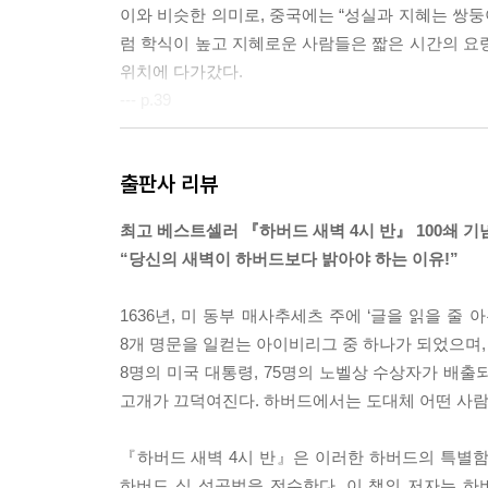
기회와 망설임은 동시에 온다
이와 비슷한 의미로, 중국에는 “성실과 지혜는 쌍둥
목표를 보라, 그리고 거기서 기회를 찾아라
럼 학식이 높고 지혜로운 사람들은 짧은 시간의 요
위치에 다가갔다.
--- p.39
케인 박사는 이 이야기를 마치면서 강단에서 내려와
출판사 리뷰
“이 이야기 속의 흑인 아이는 나중에 어떻게 되었을
그러자 학생들은 모두 갸우뚱했다.
최고 베스트셀러 『하버드 새벽 4시 반』 100쇄 
“그 아이는 자라서 심리학자가 되었고, 지금 이 강
“당신의 새벽이 하버드보다 밝아야 하는 이유!”
그 흑인 아이는 다름 아닌 케인 박사 자신이었던 것
도 그 흑인 소년의 처지를 동정했고, 노인의 말에 
1636년, 미 동부 매사추세츠 주에 ‘글을 읽을 
지만, 그보다도 더욱 필요한 것은 바로 이런 시련
8개 명문을 일컫는 아이비리그 중 하나가 되었으며
--- p.52
8명의 미국 대통령, 75명의 노벨상 수상자가 배
고개가 끄덕여진다. 하버드에서는 도대체 어떤 사람
세상은 바다와 같고 우리의 삶은 항해와 같다. 인생
는 힘의 원천이 된다. 누구나 순조로운 인생을 살고
『하버드 새벽 4시 반』은 이러한 하버드의 특별
도 인생의 파도를 피해갈 수는 없다. 다만 맞설 뿐
하버드 식 성공법을 전수한다. 이 책의 저자는 하