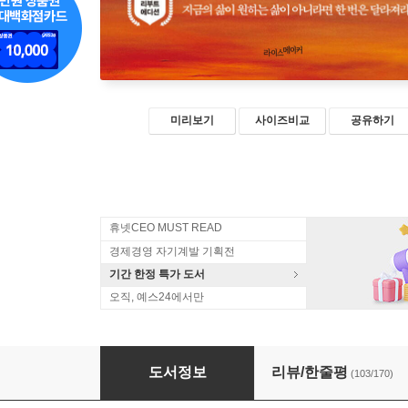
미리보기
사이즈비교
공유하기
휴넷CEO MUST READ
경제경영 자기계발 기획전
기간 한정 특가 도서
오직, 예스24에서만
하버드 새벽 4시 반 (리커버 에디션)
도서정보
리뷰/한줄평
(103/170)