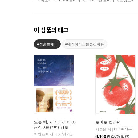
국내도서
YES24 올해의 책
2015년 올해의 책 선정도서
이 상품의 태그
#청춘들에게
#내가하버드를못간이유
오늘 밤, 세계에서 이 사
토마토 컵라면
랑이 사라진다 해도
차정은 저
BOOKK(부크크)
|
이치조 미사키 저/권영주 역
모모
|
8,100
원
(10% 할인)