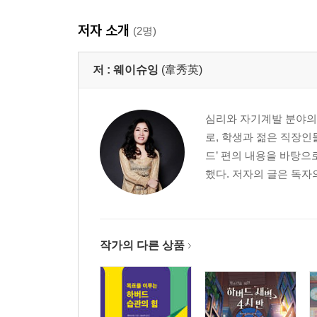
열정 없는 사람이 발전할 수 있을까?
운명도 거스르게 하는 것
저자 소개
(2명)
뛰어난 자가 아닌 열정을 가진 자
열정이 습관화되면 삶이 신난다
저 :
웨이슈잉
(韋秀英)
한 가지 일에 열정을 집중하라
맹목적인 열정의 함정
심리와 자기계발 분야의
제4장. 행동하고, 또 행동하라
로, 학생과 젊은 직장인
드’ 편의 내용을 바탕으
너무 늦어서 못할 일이란 없다
했다. 저자의 글은 독자
오늘과 내일, 언제 눈물을 흘릴 것인가?
달리기 경주에서 토끼가 쉬지 않는다면?
최선을 다하는 것만으로는 부족하다
가장 달콤한 습관, 미룸
작가의 다른 상품
달리는 중에도 무기력한 사람은 없다
오늘 걷지 않으면 내일은 뛰어야 한다
제5장. 세상에서 가장 리스크 적은 생산, 배움