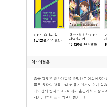
지식은 가장 안전한 재산이다
척박한 땅에도 배움의 싹을 틔울 수 있다
배움의 고통은 잠시지만 배우지 못한 고통은 평생
죽은 지식과 살아있는 지식
하버드 습관의 힘
청소년을 위한 하버드
세상에서 가장 큰 투자
새벽 4시 반
새
15,120
원
(10% 할인)
어설픈 배움은 아니 배운 것만 못하다
15,120
원
(10% 할인)
1
제6장. 유연한 사고의 위대한 힘
역 :
이정은
당신 안의 창의력을 찾아라자기만의 공부를 하라
상상력이 세상을 뒤집는다
중국 광저우 중산대학을 졸업하고 이화여자대학
평범한 일상이 비범한 아이디어의 보고다
들듯 원작의 맛을 그대로 옮기면서도 쉽게 읽혀
고정관념으로부터 걸어 나와라
에이전시 엔터스코리아에서 출판기획과 중국어 전
날개 없이 하늘을 나는 법
사》, 《하버드 새벽 4시 반》, 《마...
제7장. 시간 관리의 달인이야말로 최고의 부자다