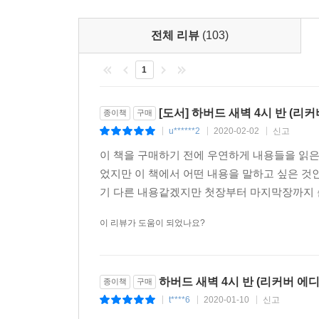
“세계 최고 인재들이 실천하는 시간과 인생 관리 비
전체 리뷰
(103)
그 어느 때보다도 청춘들이 힘겨운 시대다. ‘젊어 
1
것보다야 낫겠지만 근본적으로 우리 청년들이 자신의
혹은 환경을 탓하면서 자신의 잠재력을 키우지 못하
[도서] 하버드 새벽 4시 반 (리
종이책
구매
이루는 가장 정확하고 확실한 방법을 알려준다.
u******2
2020-02-02
신고
|
|
|
이 책을 구매하기 전에 우연하게 내용들을 읽은
성공이라는 막연한 열매에 닿는 비법은 다름 아닌 
었지만 이 책에서 어떤 내용을 말하고 싶은 것
아니다. 대신 늘 자신이 상상한 꿈을 인생의 목표로
기 다른 내용같겠지만 첫장부터 마지막장까지 순
불구하고 그들은 더 크고 빠른 성과를 내기 위해서 
이 리뷰가 도움이 되었나요?
우리의 과거와 현재가 그럴싸하지 않다고 해서 미
자신의 꿈을 이루고 성공에 이른 당신이 서 있을 테
하버드 새벽 4시 반 (리커버 에디
종이책
구매
t****6
2020-01-10
신고
|
|
|