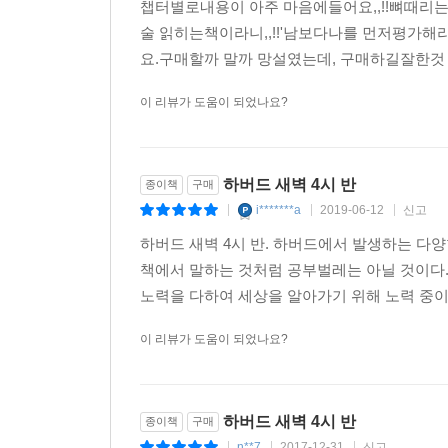
챕터별로내용이 아주 마음에들어요,,!!뼈때리는
술 읽히는책이라니,,!!'남보다나를 먼저평가해
요.구매할까 말까 망설였는데, 구매하길잘한것
이 리뷰가 도움이 되었나요?
하버드 새벽 4시 반
종이책
구매
i*******a
2019-06-12
신고
|
|
|
하버드 새벽 4시 반. 하버드에서 발생하는 다양
책에서 말하는 것처럼 공부벌레는 아닐 것이다.
노력을 다하여 세상을 알아가기 위해 노력 중이다.
이 리뷰가 도움이 되었나요?
하버드 새벽 4시 반
종이책
구매
n**7
2017-12-31
신고