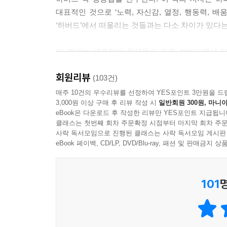
한, 우리는 해낼 수 있다.
대표적인 것으로 ‘노력, 자신감, 열정, 행동력, 배
--- p.78
‘하버드’에서 떠올리는 것들과는 다소 차이가 있다는 점이
실제로 내 주변의 많은 사람들이 시간이 너무 빠르다
이 책에는 세계적인 천재들이 모인 하버드에서 1
은 일이 너무 많고, 해내지 못한 일들도 너무 많다고
반성하는 사례가 실려 있다. 또한 한 회사에서 
말을 한다. 십 년 전에도 “내가 그 일을 하기에는 나
회원리뷰
지원자를 합격시킨 이야기도 소개된다. 이런 이야
(103건)
라면 몰라도 말이야.”라고 한다. 이 얼마나 어리석은
애티튜드를 강조한다. 하버드 졸업생들의 이야기뿐
매주 10건의 우수리뷰를 선정하여 YES포인트 3만원을 드
사실, 이런 사람들에게 진짜 나이가 문제가 되거나,
3,000원 이상 구매 후 리뷰 작성 시
일반회원 300원, 마니아
메시지를 제공하고 있다.
지 않으니 갈수록 마음이 불편해지고 이미 늦은 것 
eBook은 다운로드 후 작성한 리뷰만 YES포인트 지급됩니
클래스는 첫번째 회차 주문확정 시점부터 마지막 회차 주문
또한 이 책은 하버드 인재들이 목표를 세우고 
--- p.112
사락 독서모임으로 진행된 클래스는 사락 독서모임 게시판
힘들다며 미리 포기하고, 주어진 환경을 탓하는 것
eBook 페이백, CD/LP, DVD/Blu-ray, 패션 및 판매금
“지금의 삶이 원하는 삶이 아니라면 한 번은 달라져
101
대한민국 청춘들이 아프다. 대다수 학생들은 취업난
과제인 시기일 뿐이며, 어떻게든 제 한 몸 먹고살 