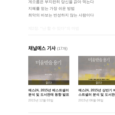
게으름은 부지런히 당신을 갉아 먹는다
지혜를 얻는 가장 쉬운 방법
최악의 바보는 반성하지 않는 사람이다
제2장. “난 할 수 있다”의 마법
자신감이 만들지 못할 기적은 없다
채널예스 기사
자신을 믿지 못한다면 무엇을 믿을 수 있겠는가?
(17개)
부족한 사람은 없다, 열등감만 있을 뿐
자신감의 빈자리는 두려움이 채운다
불가능을 가능으로 바꾸는 것
성공의 지도는 어디에 있을까?
파도를 만나보지 못한 배는 없다
읽다
읽다
실패하라, 다만 두려워하지 마라
예스24, 2015년 베스트셀러
예스24, 2015년 상반기 
분석 및 도서판매 동향 발표
스트셀러 분석 및 도서
동향 발표
2015년 12월 03일
2015년 06월 08일
제3장. 열정은 우리를 뛰게 한다