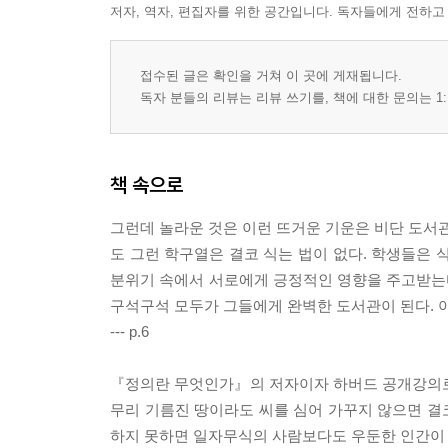
저자, 역자, 편집자를 위한 공간입니다. 독자들에게 전하고
제9장. 꿈이 없는 청춘은 아프다
접수된 글은 확인을 거쳐 이 곳에 게재됩니다.
자신의 꿈을 응원하고 격려하라
독자 분들의 리뷰는 리뷰 쓰기를, 책에 대한 문의는 1:
자신의 이상과 신념을 포기하지 마라
꿈과 망상은 다르다
여러 우물을 파지 마라
책 속으로
목표가 가리키는 곳으로 가라
실현 가능한 꿈을 꿔라
그런데 놀라운 것은 이런 뜨거운 기운은 비단 도서관
나는 무엇을 원하는가?
도 그런 학구열은 결코 식는 법이 없다. 학생들은 
분위기 속에서 서로에게 긍정적인 영향을 주고받는다
제10장. 주어진 기회를 알아보는 눈
구석구석 모두가 그들에게 완벽한 도서관이 된다. 아
--- p.6
기회를 놓친 하버드
기회는 쟁취하는 것
『정의란 무엇인가』의 저자이자 하버드 공개강의로 유명한
주어진 기회를 보는 눈
무리 기름진 땅이라도 씨를 심어 가꾸지 않으면 결
기회는 망설일 시간을 주지 않는다
하지 못하면 일자무식의 사람보다도 우둔한 인간이 