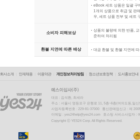
eBook 세트 상품은 일괄 
1개의 상품으로 취급 및 판매
우, 세트 상품 전부 및 세트
상품의 불량에 의한 반품, 교
소비자 피해보상
준하여 처리됨
환불 지연에 따른 배상
대금 환불 및 환불 지연에 
회사소개
인재채용
이용약관
개인정보처리방침
청소년보호정책
도서홍보안내
대표 : 김석환, 최세라
주소 : 서울시 영등포구 은행로 11, 5층~6층(여의도동,일신
사업자등록번호 : 229-81-37000 통신판매업신고 : 제 200
이메일 : yes24help@yes24.com 호스팅 서비스사업자 :
Copyright ⓒ YES24 Corp. All Rights Reserved.