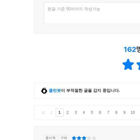
한글 기준 50자까지 작성가능
162
클린봇
이 부적절한 글을 감지 중입니다.
1
2
3
4
5
6
7
8
9
10
종이책
구매