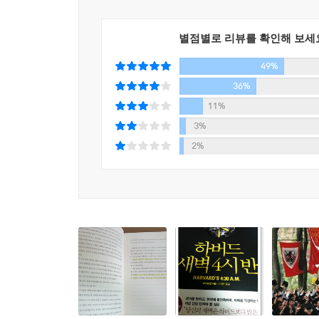
이런 젊은이들을 향해서 ‘원래 청춘은 아픈 거다’
못하도록 기득권층의 기성세대가 진입장벽을 만든다며 
별점별로 리뷰를 확인해 보세
위해서는 그 근본적인 원인을 찾아 갑론을박하는 것
49%
아니라, 자신의 가슴속에 품고 있는 꿈을 잃지 않는
36%
이에 『하버드 새벽 4시 반』이 반가운 해답이 될
11%
바탕으로 펴낸 것이다. 청년 취업난은 대한민국뿐
3%
있는 청년들을 돕기 위해 고민하다가 세계 최고의 
2%
하버드는 내로라하는 영재들만 다니는 명문이다. 
하지만 이 책의 저자가 본 하버드의 학생들은 
사람들이었다. 모두가 잠을 자고 있는 시각인 새벽 
복도, 교실, 심지어 보건실에서도 하버드의 학생들
단언할 수 있을까?
『하버드 새벽 4시 반』은 바로 이런 노력과 열정이
살아가고 있는 우리 청년들에게도 ‘내가 과연 성공