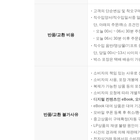
고객의 단순변심 및 착오구
직수입양서/직수입일서중 일
단, 아래의 주문/취소 조건인
오늘 00시 ~ 06시 30분 
반품/교환 비용
오늘 06시 30분 이후 주문
직수입 음반/영상물/기프트 
단, 당일 00시~13시 사이
박스 포장은 택배 배송이 가
소비자의 책임 있는 사유로 
소비자의 사용, 포장 개봉에 
복제가 가능한 상품 등의 포장을 
소비자의 요청에 따라 개별
디지털 컨텐츠인 eBook, 
eBook 대여 상품은 대여 기
모바일 쿠폰 등록 후 취소/환
반품/교환 불가사유
중고상품이 구매확정(자동 
LP상품의 재생 불량 원인이 기
시간의 경과에 의해 재판매가
전자상거래 등에서의 소비자