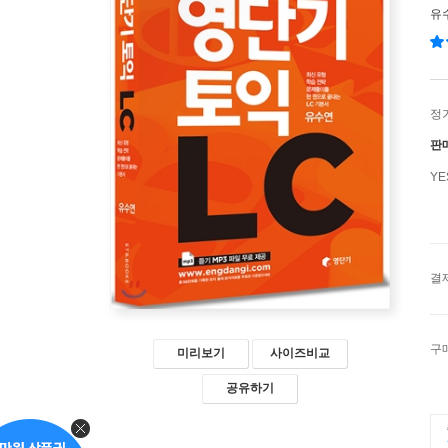
유
정
판
Y
결
구
미리보기
사이즈비교
공유하기