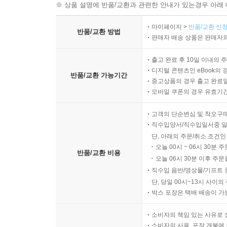
※ 상품 설명에 반품/교환과 관련한 안내가 있는경우 아래 
마이페이지 >
반품/교환 신청
반품/교환 방법
판매자 배송 상품은 판매자와
출고 완료 후 10일 이내의 
디지털 콘텐츠인 eBook의 
반품/교환 가능기간
중고상품의 경우 출고 완료일
모바일 쿠폰의 경우 유효기간(
고객의 단순변심 및 착오구
직수입양서/직수입일서중 일
단, 아래의 주문/취소 조건인
오늘 00시 ~ 06시 30분 
반품/교환 비용
오늘 06시 30분 이후 주문
직수입 음반/영상물/기프트 
단, 당일 00시~13시 사이
박스 포장은 택배 배송이 가
소비자의 책임 있는 사유로 
소비자의 사용, 포장 개봉에 