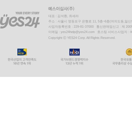
대표 : 김석환, 최세라
주소 : 서울시 영등포구 은행로 11, 5층~6층(여의도동,일신
사업자등록번호 : 229-81-37000 통신판매업신고 : 제 200
이메일 : yes24help@yes24.com 호스팅 서비스사업자 :
Copyright ⓒ YES24 Corp. All Rights Reserved.