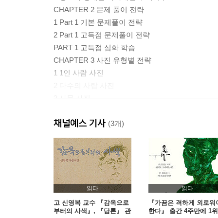
CHAPTER 2 문제 풀이 전략
1 Part 1 기본 문제풀이 전략
2 Part 1 고득점 문제풀이 전략
PART 1 고득점 심화 학습
CHAPTER 3 사진 유형별 전략
1 1인 사람 사진
2 다수의 사람 사진
3 사물 사진
CHAPTER 4 장소별 빈출 표현 연습
채널예스 기사
1 회사 업무 / 작업 / 교통 / 거리
(3개)
2 식당 / 여가 / 상점 / 가정
3 자연 / 풍경
PART 1 Actual Test
PART 2
읽다
읽다
PART 2 기본 학습
고 신영복 교수 『감옥으로
『가끔은 격하게 외로워
부터의 사색』, 『담론』 관
한다』 출간 4주만에 1위
CHAPTER 1 기본 질문 패턴과 빈출 질문 100