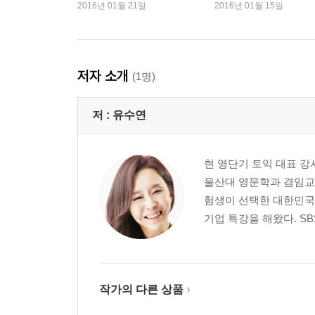
심 재조명
2016년 01월 21일
2016년 01월 15일
1 의문사 기본 질문 패턴
2 비의문사 기본 질문 패턴
3 빈출 질문 100
CHAPTER 2 기본 문제 풀이 전략
저자 소개
(1명)
1 질문의 의도 파악과 오답 소거
2 오답 소거 훈련
저 :
유수연
3 빈출 질문/답변 패턴 한눈에 보기
PART 2 고득점 심화 학습
CHAPTER 3 의문사
현 영단기 토익 대표 강
1 Who 의문문
울산대 영문학과 겸임교수. 
2 When 의문문
험생이 선택한 대한민국 
3 Where 의문문
기업 특강을 해왔다. SBS
4 Why 의문문
5 How 의문문
6 What/Which 의문문
CHAPTER 4 조동사
작가의 다른 상품
1 다양한 조동사 의문문