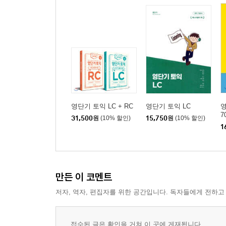
2 권유/제안 의문문
3 요청/부탁 의문문
CHAPTER 5 고난도 질문 유형 연습
1 부정 의문문
2 부가 의문문
3 간접 의문문
4 선택 의문문
5 평서문
영단기 토익 LC + RC
영단기 토익 LC
PART 2 Actual Test
7
31,500
원
(10% 할인)
15,750
원
(10% 할인)
1
PART 3
PART 3 기본 학습
CHAPTER 1 Part 3 기본 학습
1 Part 3 질문 유형
만든 이 코멘트
2 대화 유형 별 빈출 표현
저자, 역자, 편집자를 위한 공간입니다. 독자들에게 전하고
CHAPTER 2 문제 풀이 전략
1 기본 문제 풀이 전략
접수된 글은 확인을 거쳐 이 곳에 게재됩니다.