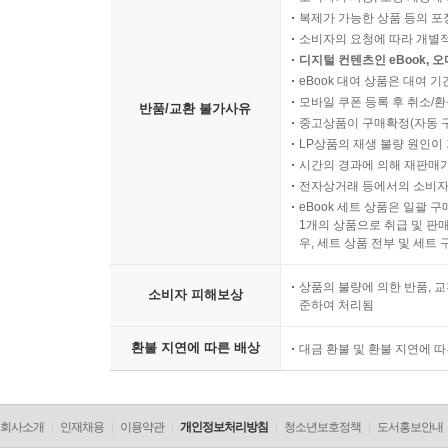
복제가 가능한 상품 등의 포장을 
소비자의 요청에 따라 개별
디지털 컨텐츠인 eBook, 
eBook 대여 상품은 대여 기
모바일 쿠폰 등록 후 취소/환
반품/교환 불가사유
중고상품이 구매확정(자동 
LP상품의 재생 불량 원인이 기
시간의 경과에 의해 재판매가
전자상거래 등에서의 소비자
eBook 세트 상품은 일괄 
1개의 상품으로 취급 및 판매
우, 세트 상품 전부 및 세트
상품의 불량에 의한 반품, 교
소비자 피해보상
준하여 처리됨
환불 지연에 따른 배상
대금 환불 및 환불 지연에 
회사소개
인재채용
이용약관
개인정보처리방침
청소년보호정책
도서홍보안내