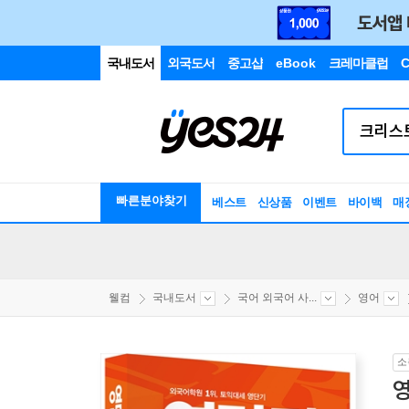
국내도서
외국도서
중고샵
eBook
크레마클럽
C
빠른분야찾기
베스트
신상품
이벤트
바이백
매
웰컴
국내도서
국어 외국어 사...
영어
소
영