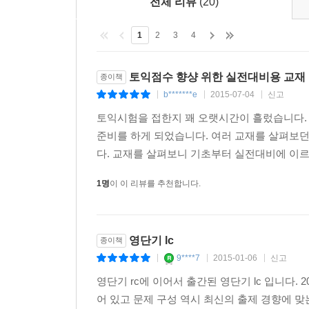
전체 리뷰
(20)
4 인물 소개
5 업체 및 제품 광고
1
2
3
4
6 라디오 방송
7 설명 및 연설
토익점수 향샹 위한 실전대비용 교재
종이책
8 관광 및 견학
b*******e
2015-07-04
신고
|
|
|
PART 4 Actual Test
토익시험을 접한지 꽤 오랫시간이 흘렀습니다.
준비를 하게 되었습니다. 여러 교재를 살펴보던
실전 모의고사 Actual Test
다. 교재를 살펴보니 기초부터 실전대비에 이르
책 속의 책 정답 및 해석/해설
1명
이 이 리뷰를 추천합니다.
영단기 lc
종이책
9****7
2015-01-06
신고
|
|
|
영단기 rc에 이어서 출간된 영단기 lc 입니다
어 있고 문제 구성 역시 최신의 출제 경향에 맞