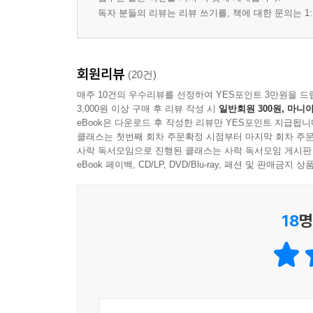
2 고득점 전략
독자 분들의 리뷰는 리뷰 쓰기를, 책에 대한 문의는 1:
PART 3 고득점 심화 학습
CHAPTER 3 빈출 질문 유형
1 대화의 기본 정보를 묻는 문제
회원리뷰
2 구체적인 세부 사항을 묻는 문제
(20건)
3 앞으로 발생할 일을 묻는 문제
매주 10건의 우수리뷰를 선정하여 YES포인트 3만원을 드
3,000원 이상 구매 후 리뷰 작성 시
일반회원 300원, 마니아
CHAPTER 4 대화 상황별 연습
eBook은 다운로드 후 작성한 리뷰만 YES포인트 지급됩니
1 식당 예약
클래스는 첫번째 회차 주문확정 시점부터 마지막 회차 주문
2 여행 및 호텔
사락 독서모임으로 진행된 클래스는 사락 독서모임 게시판
3 항의 및 불만
eBook 페이백, CD/LP, DVD/Blu-ray, 패션 및 판매금
4 약속과 일정
5 구인, 구직, 인사
18
명
6 배달, 주문, 재고, 고장 문의
7 제품 문의
8 길 안내 및 방법 안내
9 회의 및 프레젠테이션
PART 3 Actual Test