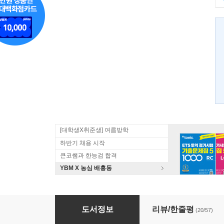
[대학생X취준생] 여름방학
하반기 채용 시작
큰코쌤과 한능검 합격
YBM X 농심 배홍동
영단기 토익 LC
도서정보
리뷰/한줄평
(20/57)