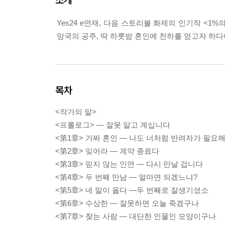
Yes24 e연재, 다음 스토리볼 화제의 인기작 <1
망국의 공주, 딱 하룻밤 혼인에 천하를 얻고자 하다
목차
<작가의 말>
<프롤로그> ― 잘못 알고 계십니다
<第1章> 가짜 혼인 ― 나도 너처럼 반려자가 필요
<第2章> 잊어라 ― 계약 종료다
<第3章> 믿지 않는 인연 ― 다시 만날 겁니다
<第4章> 두 번째 만남 ― 얼마면 되겠느냐?
<第5章> 네 말이 옳다 ―두 번째로 잘생기셨소
<第6章> 수상한 ― 잘못하면 오늘 죽겠구나
<第7章> 찾는 사람 ― 대단한 인물인 모양이구나