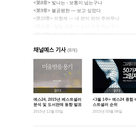
<第8章> 빛나는 - 보통이 넘는구나
<第9章> 불공평한 ― 보고 싶었다
<第10章> 의형제 ― 내 편이 되어 주려무나
<第11章> 달빛 고운 ― 손이 가게 하는구나
<第12章> 지금만큼은 ― 기적이 일어나길
<第13章> 묻는다 ― 너도 내가 좋은가?
채널예스 기사
<第14章> 숨은 진실 ― 바보로구나, 넌
(8개)
<第15章> 꽤나 고약한 ― 내 연인이 되면 어떻겠느
<第16章> 다른 사람 ― 진작부터 내 사람이다
<第17章> 좋은가 ― 난 이미 찾았다
<第18章> 시작이다 ― 내가 마음으로 골랐으니
읽다
읽다
<第19章> 불가한다 ― 어차피 날 좋아하게 될 터이
예스24, 2015년 베스트셀러
<3월 1주> 예스24 종합 
분석 및 도서판매 동향 발표
스트셀러 순위
<第20章> 오늘만 ― 헤어지는 것뿐이다
2015년 12월 03일
2015년 03월 06일
<第21章> 무너지다 ― 미안하다, 정말 미안하다
<第22章> 뜻밖의 제안 ― 무엇이든 해 주마
<第23章> 보고 싶은 ― 이게 옳은 일인 건지