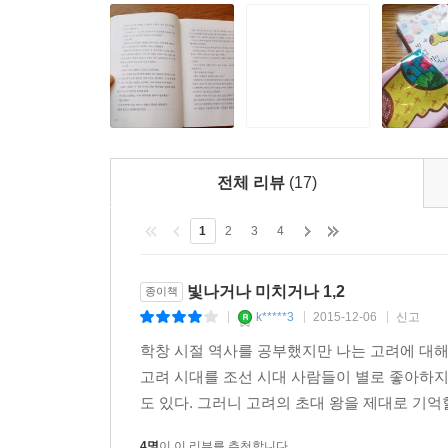
하지만 무슨 해괴한 마음인지 아무리 기녀들이라도 신
에서 모락모락 뭉쳐지고 있었다.
“나와 술 먹을 때는 내게 집중하거라. 다른 짓거리는
“진작부터 집중하고 있었는데요.”. ---p.261
황자의 눈썹이 삐딱하게 치켜 올라갔지만 신율은 아
전체 리뷰
(17)
사내 녀석이 어찌 저리 웃음이 흔한 것인지.
덜컹, 가슴이 두근거리고 있었다.
1
2
3
4
---p.300
빛나거나 미치거나 1,2
종이책
k*****3
2015-12-06
신고
|
|
|
학창 시절 역사를 공부했지만 나는 고려에 대해
고려 시대를 조선 시대 사람들이 별로 좋아하지
도 있다. 그러니 고려의 초대 왕을 제대로 기억할
4명
이 이 리뷰를 추천합니다.