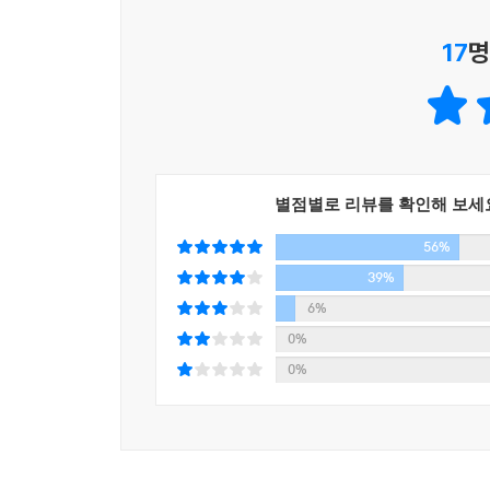
어, 경인가? 그새 도착한 건가?
다행이다 싶어서 눈을 뜨자, 경과는 전혀 다른 얼굴
17
명
째 황자였다. ---p.88
“제가 아무리 마마님을 목 놓아 외쳐 불러도, 아무
누가 저 낡아 빠진 장포를 걸치고 덜렁 검 하나만 
하게 어두운 넷째 마마의 시종이 되었는지, 길한 복만
별점별로 리뷰를 확인해 보세
“입도 좀 벌려 보거라. 치아는 어떤가. 엉덩이도 탄
56%
신율이 손에 들고 있는 부채로 ‘툭툭’ 하고 그의 
39%
내가 지금 무슨 짓을 하고 있는지 알 것도 같았다. ---p.
6%
0%
“빛 광. 사람(人)의 머리 위에 불(火)이 있으니 어찌
0%
“그렇다면 내가 미치기라도 한다는 뜻인가?” ---p.20
“여러 가지로 불공평하구나. 너는 나를 아는데 나는 
그래, 그것은 불공평한 것이야.
나 혼자 궁금하고, 나 혼자 알고 싶고, 나 혼자 보고 싶