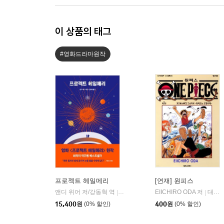
이 상품의 태그
#영화드라마원작
프로젝트 헤일메리
[연재] 원피스
앤디 위어 저/강동혁 역
알에이치코리아(RHK)
EIICHIRO ODA 저
대원씨아이/DCW
|
|
15,400
원
(0% 할인)
400
원
(0% 할인)