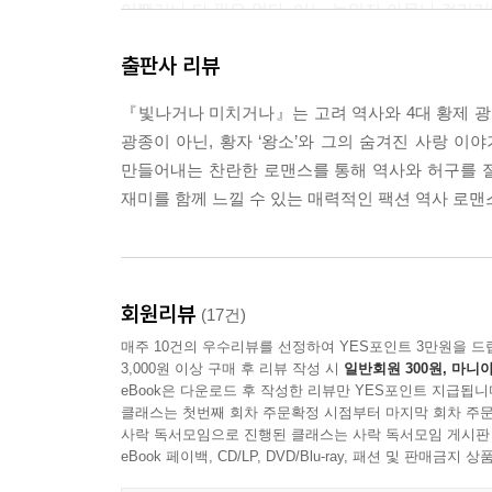
어쨌거나 다 필요 없다. 어느 놈인지 아무나 걸리기나
<第26章> 그의 부탁 ― 소중한 사람입니까?
이구나. 그 많던 사내 녀석들이 다 어디 가고. 인물이
<第27章> 참으로 잔인한 ― 괜찮을 리 있겠습니까
출판사 리뷰
시간이 가면 갈수록 백묘와 장백산의 눈빛이 매서워지고
<第28章> 둘이 함께 ― 나도 너뿐이다
<에필로그> ― 내내 그리워했어요
『빛나거나 미치거나』는 고려 역사와 4대 황제 광
“넌 누구지?”
광종이 아닌, 황자 ‘왕소’와 그의 숨겨진 사랑 이야
“어쩌면 그쪽 신부가 될지도 모르는 사람이요.”
만들어내는 찬란한 로맨스를 통해 역사와 허구를
한 치의 머뭇거림도 없이 그녀가 빠르게 대꾸했다.
재미를 함께 느낄 수 있는 매력적인 팩션 역사 로맨
어림없는 소리. 신부라니.
너울을 걷어 보지 않아도 눈앞의 신부는 아직 여인이 
“무엇이 그렇게 재미있는 건지 우리도 좀 압시다.”
회원리뷰
(17건)
“소 황자께서는 황제 서열 두 번째이십니다. 그런 
매주 10건의 우수리뷰를 선정하여 YES포인트 3만원을 드
폐하를 돕는 길입니다.”
3,000원 이상 구매 후 리뷰 작성 시
일반회원 300원, 마니아
지몽의 대답에 대신들을 바라보는 황제의 얼굴이 서늘해
eBook은 다운로드 후 작성한 리뷰만 YES포인트 지급됩니
클래스는 첫번째 회차 주문확정 시점부터 마지막 회차 주문
사락 독서모임으로 진행된 클래스는 사락 독서모임 게시판
계곡물 소리가 귓가에 요란하게 들려온다. 이놈의 
eBook 페이백, CD/LP, DVD/Blu-ray, 패션 및 판매금
물이 발끝에 닿기도 전에 누군가 그녀를 감싸 안았다