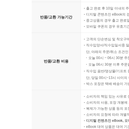
출고 완료 후 10일 이내의 
디지털 콘텐츠인 eBook의 
반품/교환 가능기간
중고상품의 경우 출고 완료일
모바일 쿠폰의 경우 유효기간(
고객의 단순변심 및 착오구
직수입양서/직수입일서중 일
단, 아래의 주문/취소 조건인
오늘 00시 ~ 06시 30분 
반품/교환 비용
오늘 06시 30분 이후 주문
직수입 음반/영상물/기프트 
단, 당일 00시~13시 사이
박스 포장은 택배 배송이 가
소비자의 책임 있는 사유로 
소비자의 사용, 포장 개봉에 
복제가 가능한 상품 등의 포장을 
소비자의 요청에 따라 개별
디지털 컨텐츠인 eBook, 
eBook 대여 상품은 대여 기