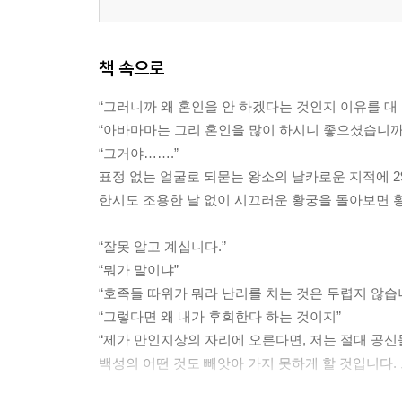
<第10章> 의형제 ― 내 편이 되어 주려무나
<第11章> 달빛 고운 ― 손이 가게 하는구나
<第12章> 지금만큼은 ― 기적이 일어나길
책 속으로
<第13章> 묻는다 ― 너도 내가 좋은가?
“그러니까 왜 혼인을 안 하겠다는 것인지 이유를 대 
<第14章> 숨은 진실 ― 바보로구나, 넌
“아바마마는 그리 혼인을 많이 하시니 좋으셨습니까
“그거야…….”
<第15章> 꽤나 고약한 ― 내 연인이 되면 어떻겠느
표정 없는 얼굴로 되묻는 왕소의 날카로운 지적에 29
<第16章> 다른 사람 ― 진작부터 내 사람이다
한시도 조용한 날 없이 시끄러운 황궁을 돌아보면 황제 
<第17章> 좋은가 ― 난 이미 찾았다
<第18章> 시작이다 ― 내가 마음으로 골랐으니
“잘못 알고 계십니다.”
<第19章> 불가한다 ― 어차피 날 좋아하게 될 터이
“뭐가 말이냐”
<第20章> 오늘만 ― 헤어지는 것뿐이다
“호족들 따위가 뭐라 난리를 치는 것은 두렵지 않습니
<第21章> 무너지다 ― 미안하다, 정말 미안하다
“그렇다면 왜 내가 후회한다 하는 것이지”
<第22章> 뜻밖의 제안 ― 무엇이든 해 주마
“제가 만인지상의 자리에 오른다면, 저는 절대 공신
<第23章> 보고 싶은 ― 이게 옳은 일인 건지
백성의 어떤 것도 빼앗아 가지 못하게 할 것입니다. 그
<第24章> 알고 있었지? ― 많이 컸구나
<第25章> 참아 봐 ― 널 품을 수 있도록