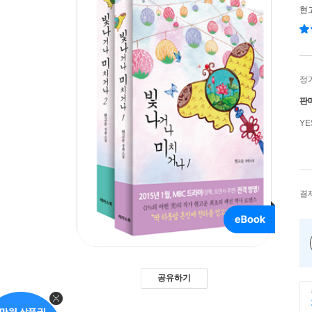
현
정
판
Y
결
공유하기