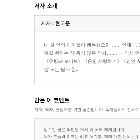
<第24章> 알고 있었지? ― 많이 컸구나
저자 소개
<第25章> 참아 봐 ― 널 품을 수 있도록
<第26章> 그의 부탁 ― 소중한 사람입니까?
저자 : 현고운
<第27章> 참으로 잔인한 ― 괜찮을 리 있겠습니까
<第28章> 둘이 함께 ― 나도 너뿐이다
<에필로그> ― 내내 그리워했어요
내 글 안의 아이들이 행복했으면……. 언제나.
하길 원하는 참 욕심 많은 작가……. 나 역시 
<작가의 말>
《유령과 토마토》《운명 사랑하기》《인연 찾
<프롤로그> ― 잘못 알고 계십니다
잘 노는 남자 한...
<第1章> 가짜 혼인 ― 나도 너처럼 반려자가 필요
<第2章> 잊어라 ― 계약 종료다
<第3章> 믿지 않는 인연 ― 다시 만날 겁니다
<第4章> 두 번째 만남 ― 얼마면 되겠느냐?
만든 이 코멘트
<第5章> 네 말이 옳다 ―두 번째로 잘생기셨소
저자, 역자, 편집자를 위한 공간입니다. 독자들에게 전하고
<第6章> 수상한 ― 잘못하면 오늘 죽겠구나
<第7章> 찾는 사람 ― 대단한 인물인 모양이구나
<第8章> 빛나는 - 보통이 넘는구나
접수된 글은 확인을 거쳐 이 곳에 게재됩니다.
독자 분들의 리뷰는 리뷰 쓰기를, 책에 대한 문의는 1:
<第9章> 불공평한 ― 보고 싶었다