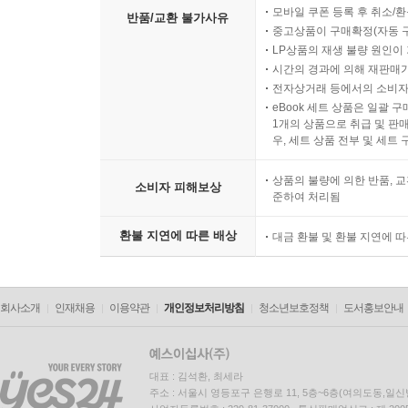
모바일 쿠폰 등록 후 취소/환
반품/교환 불가사유
중고상품이 구매확정(자동 
LP상품의 재생 불량 원인이 기
시간의 경과에 의해 재판매가
전자상거래 등에서의 소비자
eBook 세트 상품은 일괄 
1개의 상품으로 취급 및 판매
우, 세트 상품 전부 및 세트
상품의 불량에 의한 반품, 교
소비자 피해보상
준하여 처리됨
환불 지연에 따른 배상
대금 환불 및 환불 지연에 
회사소개
인재채용
이용약관
개인정보처리방침
청소년보호정책
도서홍보안내
대표 : 김석환, 최세라
주소 : 서울시 영등포구 은행로 11, 5층~6층(여의도동,일신