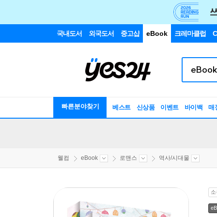
국내도서
외국도서
중고샵
eBook
크레마클럽
C
빠른분야찾기
베스트
신상품
이벤트
바이백
매
웰컴
eBook
로맨스
역사/시대물
소
eB