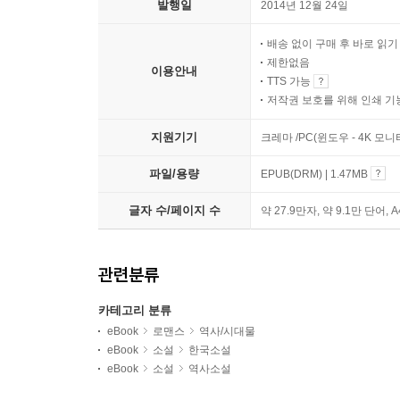
발행일
2014년 12월 24일
배송 없이 구매 후 바로 읽
제한없음
이용안내
TTS 가능
저작권 보호를 위해 인쇄 기
지원기기
크레마 /PC(윈도우 - 4K 모
파일/용량
EPUB(DRM) | 1.47MB
글자 수/페이지 수
약 27.9만자, 약 9.1만 단어, 
관련분류
카테고리 분류
eBook
로맨스
역사/시대물
eBook
소설
한국소설
eBook
소설
역사소설