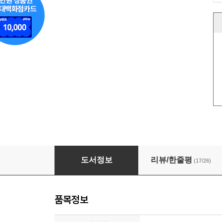
[합본] 빛나거나 미치거나 (전2권/완결)
도서정보
리뷰/한줄평
(17/26)
품목정보