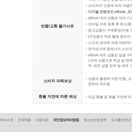
소비자의 요청에 따라 개별
디지털 컨텐츠인 eBook, 
eBook 대여 상품은 대여 기
모바일 쿠폰 등록 후 취소/환
반품/교환 불가사유
중고상품이 구매확정(자동 
LP상품의 재생 불량 원인이 기
시간의 경과에 의해 재판매가
전자상거래 등에서의 소비자
eBook 세트 상품은 일괄 
1개의 상품으로 취급 및 판매
우, 세트 상품 전부 및 세트
상품의 불량에 의한 반품, 교
소비자 피해보상
준하여 처리됨
환불 지연에 따른 배상
대금 환불 및 환불 지연에 
회사소개
인재채용
이용약관
개인정보처리방침
청소년보호정책
도서홍보안내