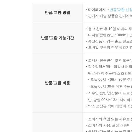
마이페이지 >
반품/교환 신청
반품/교환 방법
판매자 배송 상품은 판매자와
출고 완료 후 10일 이내의 
디지털 콘텐츠인 eBook의 
반품/교환 가능기간
중고상품의 경우 출고 완료일
모바일 쿠폰의 경우 유효기간(
고객의 단순변심 및 착오구
직수입양서/직수입일서중 일
단, 아래의 주문/취소 조건인
오늘 00시 ~ 06시 30분 
반품/교환 비용
오늘 06시 30분 이후 주문
직수입 음반/영상물/기프트 
단, 당일 00시~13시 사이
박스 포장은 택배 배송이 가
소비자의 책임 있는 사유로 
소비자의 사용, 포장 개봉에 
복제가 가능한 상품 등의 포장을 