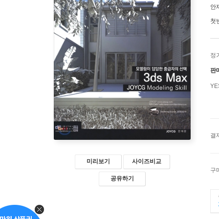
안
첫
정
판
Y
결
미리보기
사이즈비교
구
공유하기