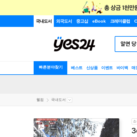
국내도서
외국도서
중고샵
eBook
크레마클럽
C
빠른분야찾기
베스트
신상품
이벤트
바이백
매
웰컴
국내도서
소
3