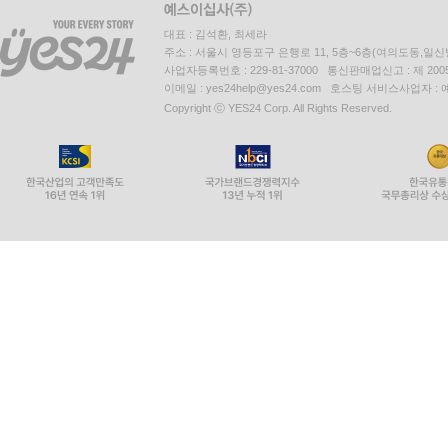
대표 : 김석환, 최세라
주소 : 서울시 영등포구 은행로 11, 5층~6층(여의도동,일신
사업자등록번호 : 229-81-37000 통신판매업신고 : 제 200
이메일 : yes24help@yes24.com 호스팅 서비스사업자 :
Copyright ⓒ YES24 Corp. All Rights Reserved.