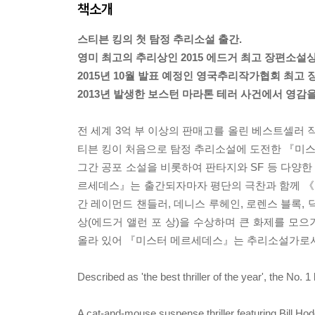
책소개
스티븐 킹의 첫 탐정 추리소설 출간.
영미 최고의 추리상인 2015 에드거 최고 장편소설상
2015년 10월 발표 예정인 영국추리작가협회 최고 
2013년 발생한 보스턴 마라톤 테러 사건에서 영감을
전 세계 3억 부 이상의 판매고를 올린 베스트셀러 
티븐 킹이 처음으로 탐정 추리소설에 도전한 『미
그간 공포 소설을 비롯하여 판타지와 SF 등 다양
르세데스』는 출간되자마자 평단의 극찬과 함께 《뉴
간 레이먼드 챈들러, 데니스 루헤인, 로렌스 블록,
상(에드거 앨런 포 상)을 수상하며 큰 화제를 모으
올라 있어 『미스터 메르세데스』는 추리소설가로서 
Described as 'the best thriller of the year', the No. 1
A cat-and-mouse suspense thriller featuring Bill Ho