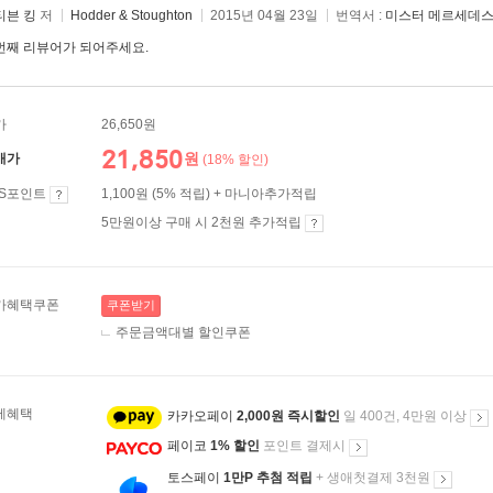
티븐 킹
저
Hodder & Stoughton
2015년 04월 23일
번역서 :
미스터 메르세데
번째 리뷰어가 되어주세요.
가
26,650원
21,850
원
매가
(18% 할인)
ES포인트
1,100원 (5% 적립) + 마니아추가적립
5만원이상 구매 시 2천원 추가적립
가혜택쿠폰
쿠폰받기
주문금액대별 할인쿠폰
제혜택
카카오페이
2,000원 즉시할인
일 400건, 4만원 이상
페이코
1% 할인
포인트 결제시
토스페이
1만P 추첨 적립
+ 생애첫결제 3천원