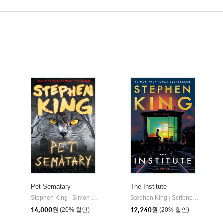
Pet Sematary
The Institute
Stephen King
Simon & Schuster
Stephen King
Scribner Book Company
|
|
14,000
원
(20% 할인)
12,240
원
(20% 할인)