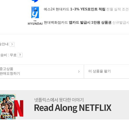
예스24 현대카드
1~3% YES포인트 적립
전월 실적 조건
현대백화점카드
앱카드 발급시 1만원 상품권
신규발급
송안내
송비 : 무료
중고상품
이 상품을 팔기
판매요청하기