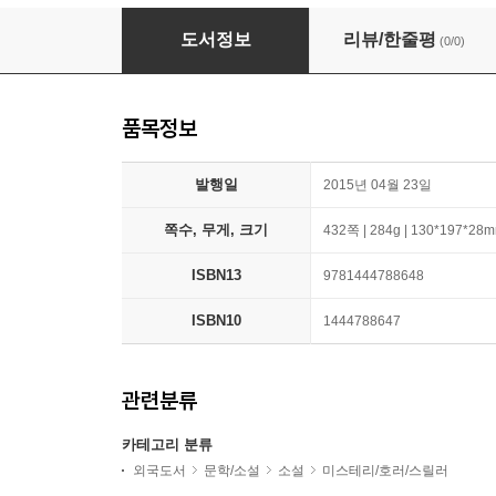
Mr Mercedes
도서정보
리뷰/한줄평
(0/0)
품목정보
발행일
2015년 04월 23일
쪽수, 무게, 크기
432쪽 | 284g | 130*197*28
ISBN13
9781444788648
ISBN10
1444788647
관련분류
카테고리 분류
외국도서
문학/소설
소설
미스테리/호러/스릴러