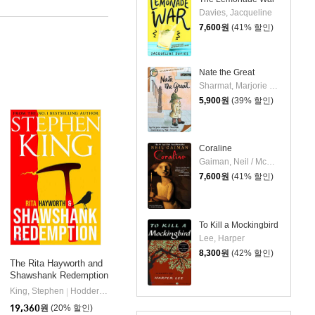
Davies, Jacqueline
7,600
원
(41% 할인)
Nate the Great
Sharmat, Marjorie Weinman / Simont, Marc
5,900
원
(39% 할인)
Coraline
Gaiman, Neil / McKean, Dave
7,600
원
(41% 할인)
To Kill a Mockingbird
Lee, Harper
8,300
원
(42% 할인)
The Rita Hayworth and
Shawshank Redemption
King, Stephen
Hodder & Stoughton
|
19,360
원
(20% 할인)