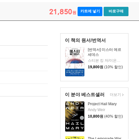
21,850
카트에 넣기
바로구매
원
이 책의 원서/번역서
[번역서] 미스터 메르
세데스
스티븐 킹 저/이은선 역
19,800
원
(10% 할인)
이 분야 베스트셀러
더보기
Project Hail Mary
Andy Weir
10,800
원
(40% 할인)
The Lemonade War