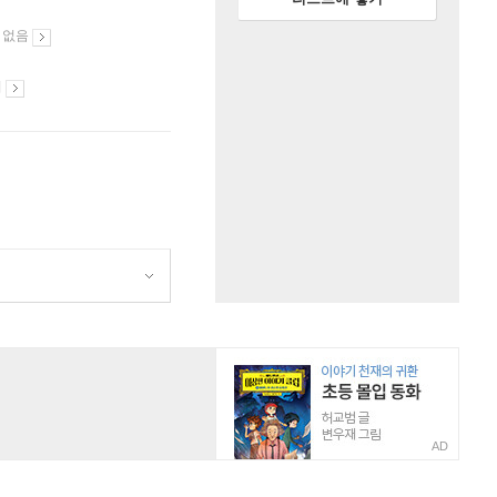
 없음
시
AD