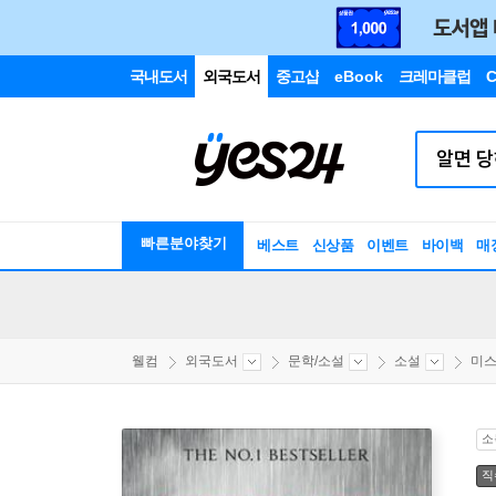
국내도서
외국도서
중고샵
eBook
크레마클럽
C
빠른분야찾기
베스트
신상품
이벤트
바이백
매
웰컴
외국도서
문학/소설
소설
미스
소
직