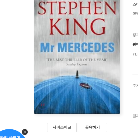
스
첫
정
판
Y
추
결
사이즈비교
공유하기