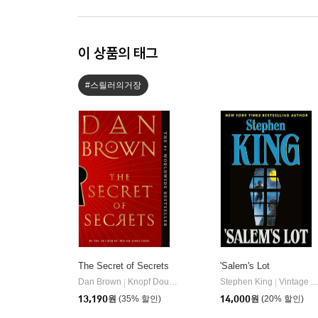
이 상품의 태그
#스릴러의거장
The Secret of Secrets
'Salem's Lot
Dan Brown
Knopf Doubleday Publishing Group
Stephen King
Vintage Books
|
|
13,190
원
(35% 할인)
14,000
원
(20% 할인)