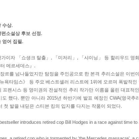
 수상.
장편소설상 후보 선정.
 얻어 집필.
작가이자 「쇼생크 탈출」, 「미저리」, 「샤이닝」 등 할리우드 영화
스터 메르세데스』.
한 장르를 넘나들었지만 탐정을 주인공으로 한 본격 추리소설은 이번이
욕타임스》 등 주요 베스트셀러 리스트에 1위에 오르며 폭발적인 인
 딕 프렌시스 등 영미권의 전설적인 추리 작가만 이름을 올린 대표적인
기도 했다. 뿐만 아니라 2015년 하반기에 발표 예정인 CWA(영국
첫 발을 내딛은 스티븐 킹의 입지를 다지는 작품이 되었다.
 bestseller introduces retired cop Bill Hodges in a race against time to
dges, a retired cop who is tormented by 'the Mercedes massacre', a 