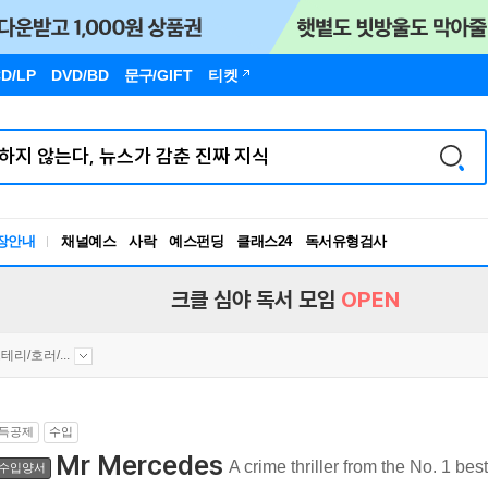
D/LP
DVD/BD
문구
/GIFT
티켓
장안내
채널예스
사락
예스펀딩
클래스24
독서유형검사
RBTI Lab
독서유형검사
크클 심야 독서 모임
OPEN
테리/호러/...
득공제
수입
Mr Mercedes
A crime thriller from the No. 1 bes
수입양서