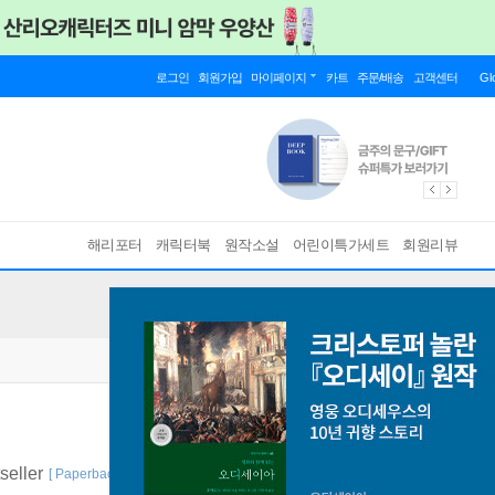
로그인
회원가입
마이페이지
카트
주문/배송
고객센터
Gl
해리포터
캐릭터북
원작소설
어린이특가세트
회원리뷰
tseller
[ Paperback ]
바인딩 & 에디션 안내