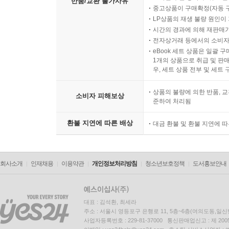
반품/교환 불가사유
중고상품이 구매확정(자동 
LP상품의 재생 불량 원인이 기
시간의 경과에 의해 재판매가
전자상거래 등에서의 소비자
eBook 세트 상품은 일괄 
1개의 상품으로 취급 및 판매
우, 세트 상품 전부 및 세트
상품의 불량에 의한 반품, 교
소비자 피해보상
준하여 처리됨
환불 지연에 따른 배상
대금 환불 및 환불 지연에 
회사소개
인재채용
이용약관
개인정보처리방침
청소년보호정책
도서홍보안내
대표 : 김석환, 최세라
주소 : 서울시 영등포구 은행로 11, 5층~6층(여의도동,일신
사업자등록번호 : 229-81-37000 통신판매업신고 : 제 200