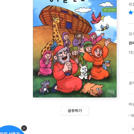
편
정
판
Y
결
배
공유하기
배