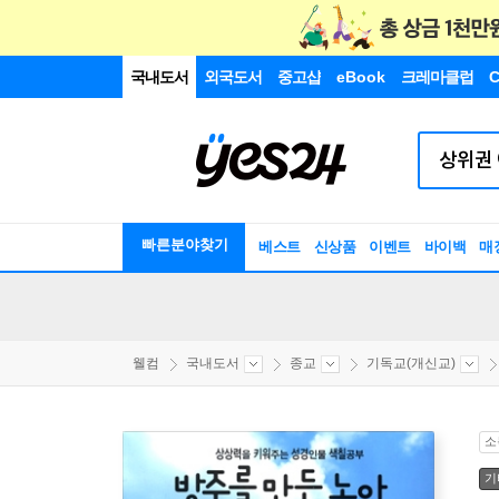
국내도서
외국도서
중고샵
eBook
크레마클럽
C
빠른분야찾기
베스트
신상품
이벤트
바이백
매
웰컴
국내도서
종교
기독교(개신교)
소
기