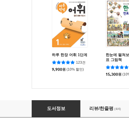
하루 한장 어휘 1단계
한눈에 펼쳐보
표 그림책
123건
9,900
원
(10% 할인)
15,300
원
(10
방주를 만든 노아
도서정보
리뷰/한줄평
(4/4)