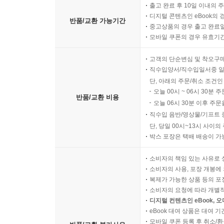
출고 완료 후 10일 이내의 
디지털 콘텐츠인 eBook의 
반품/교환 가능기간
중고상품의 경우 출고 완료일
모바일 쿠폰의 경우 유효기간(
고객의 단순변심 및 착오구
직수입양서/직수입일서중 일
단, 아래의 주문/취소 조건인
오늘 00시 ~ 06시 30분 
반품/교환 비용
오늘 06시 30분 이후 주문
직수입 음반/영상물/기프트 
단, 당일 00시~13시 사이
박스 포장은 택배 배송이 가
소비자의 책임 있는 사유로 
소비자의 사용, 포장 개봉에 
복제가 가능한 상품 등의 포장을 
소비자의 요청에 따라 개별
디지털 컨텐츠인 eBook, 
eBook 대여 상품은 대여 기
모바일 쿠폰 등록 후 취소/환