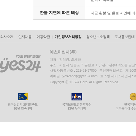
환불 지연에 따른 배상
대금 환불 및 환불 지연에 
회사소개
인재채용
이용약관
개인정보처리방침
청소년보호정책
도서홍보안내
대표 : 김석환, 최세라
주소 : 서울시 영등포구 은행로 11, 5층~6층(여의도동,일신
사업자등록번호 : 229-81-37000 통신판매업신고 : 제 200
이메일 : yes24help@yes24.com 호스팅 서비스사업자 :
Copyright ⓒ YES24 Corp. All Rights Reserved.