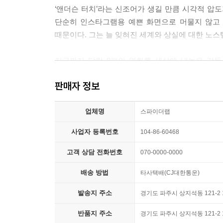
A : [긴 침묵] 신이 간섭합니다. ---「웨스 앤더슨 
‘앤더슨 터치’라는 신조어가 생길 만큼 시각적 압
단순히 인스타그램용 예쁜 화면으로 머물지 않고 
츠바이크의 알프스 별장과 그랜드 부다페스트 호텔은
때문이다. 그는 늘 잊혀진 세계와 상실에 대한 노
양하고 자신의 과거를 전하는 데 열중한 츠바이크,
재가 될지 모를 가능성을 미리 막으려는 구스타브,
지금까지 달랑 8편의 영화를 세상에 내놓은 감독
는 손자로 대표되는 미래 세대에게 다시 스토리를 전
하틀리와 쿠엔틴 타란티노 이후 가장 독창적인 세계를
로 묶인다. 영화는 책이고, 책은 제로의 스토리고
판매자 정보
키에 깡마른 몸, 헐렁하게 걸친 셔츠를 바지에 반
부다페스트는 츠바이크의 알프스 별장이고 오스트리아
실제로 『로얄 테넌바움』에서 함께 작업했던 배우
다.
업체명
1969년생이다).
스파이더랩
---「어제의 세계들 by 알리 아리칸」중에서
사업자 등록번호
104-86-60468
웨스 앤더슨에게 영화는 개인적 기억의 일부이기도 
그러나 그의 상황을 알게 된 학교 선생님(조력
고객 상담 전화번호
070-0000-0000
배려해주었고, 앤더슨은 스스로 주연까지 겸하며 
배송 방법
타사택배(CJ대한통운)
연극과 문학으로 관심사를 넓혀가던 웨스 앤더슨은
쓰고, 연기하였다.)
발송지 주소
경기도 파주시 상지석동 121-2 
반품지 주소
경기도 파주시 상지석동 121-2 
상대를 ‘제 잘난 멋에 사는 참여의식 없는 놈’으