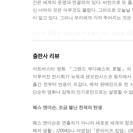
간은 세계의 운명과 연결되어 있다. 비탄으로 또 즐
신 너머의 것은 아무것도 몰랐다. 그러므로 오늘날 
이 알고 있다. 그러나 우리에게 거저 주어지는 것은 아
마지막 숏들은 ‘유산으로서 스토리’라는 개념을 납득
에 입었던 것과 비슷한 노퍽 슈트를 입고 있으며 1
뀐다. “매혹적인 낡은 폐허였지만, 다시 가보지 못했
출판사 리뷰
겨진다. --?「CRITICAL ESSAY」중에서
아트버스터 영화 『그랜드 부다페스트 호텔』의 
물론 웨스 앤더슨에게 ‘초안 같은 것’은 다른 감독
이루어진 전시회가 뉴욕과 샌프란시스코 등지에서 
전혀 없었다. 완성작 같았다. 여러 겹으로 중첩된
출간 전부터 반응이 뜨겁다. 예약 판매만으로 전 
에 비해 어찌나 복잡해 보이는지 딱 한 번만 보고 
단순히 영화나 감독의 인기로만으로는 설명할 수 없는
Q : 실제로 우주에서 촬영하는 SF 영화를 만들고
웨스 앤더슨, 조금 별난 천재의 탄생
A : 아뇨, 그럴 의향이 있습니다.
Q : 네, 이제 큰 질문이 남았군요. 감독님의 영화
웨스 앤더슨은 연출자가 아니라 새로운 세계의 창조자
섭하나요?
해저 생활』(2004))나 야영장(『문라이즈 킹덤』(