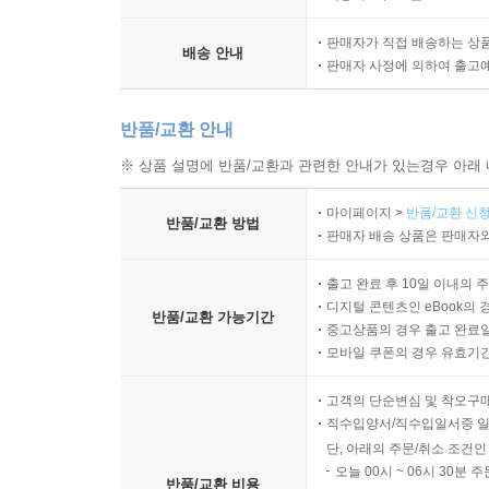
담는 작업을 하였고, 그 결과 완벽한 아트북 『
7편의 영화를 묶어 『웨스 앤더슨 컬렉션』이라는
판매자가 직접 배송하는 상
배송 안내
권으로 묶은 이유는 그만큼 읽을거리와 볼거리가 
판매자 사정에 의하여 출고
웨스 앤더슨뿐만 아니라 주연배우 랄프 파인스, 
카노네로, 작곡가 알렉상드르 데스플라 등이 직
반품/교환 안내
인터뷰가 들어 있다. 또한 웨스 앤더슨이 영감을
※ 상품 설명에 반품/교환과 관련한 안내가 있는경우 아래 
번뜩이는 지성을 갖춘 영롱한 보석 같은 이 작가는 기
마이페이지 >
반품/교환 신청
반품/교환 방법
웨스 앤더슨 감독은 아티스트들에게 영감을 주는 아티스
판매자 배송 상품은 판매자와
뮤직비디오는 그에 대한 오마주다. 소설가 조이스 캐
출고 완료 후 10일 이내의 
작품. 막스 브라더스와 타란티노의 만남.” 그런
디지털 콘텐츠인 eBook의 
레퍼런스를 하나로 묶은 이 아트북 『그랜드 부다
반품/교환 가능기간
중고상품의 경우 출고 완료일
날카롭고 예민한 머릿속을 찬찬히 구경할 수 있
모바일 쿠폰의 경우 유효기간(
프로덕션 디자이너 애니 앳킨스의 스케치에 이르기까지
고객의 단순변심 및 착오구
케이크 맛이 궁금하다면 다음 레시피를 참고해볼 것. http:/
직수입양서/직수입일서중 일
단, 아래의 주문/취소 조건인
자 이제, 그랜드 부다페스트 호텔에 오신 것을 환영
오늘 00시 ~ 06시 30분 
반품/교환 비용
책에 머무시는 동안 편안한 시간 되시길.