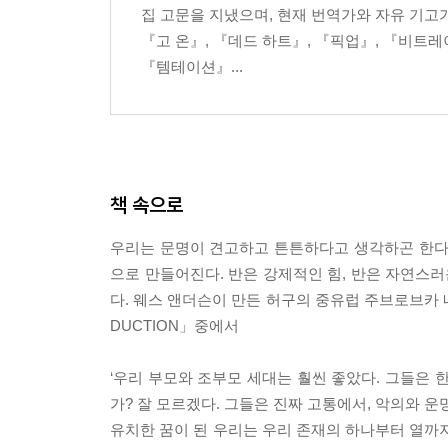
집 고문을 지냈으며, 현재 번역가와 자유 기고가
『고 온』, 『데드 하트』, 『픽업』, 『비트레
『템테이션』...
책 속으로
우리는 문명이 견고하고 튼튼하다고 생각하곤 한다. 
으로 만들어진다. 반은 강제적인 힘, 반은 자연스
다. 웨스 앤더슨이 만든 허구의 중유럽 주브로브카 네
DUCTION」중에서
‘우리 부모와 조부모 세대는 훨씬 좋았다. 그들은 
가? 잘 모르겠다. 그들은 진짜 고통에서, 악의와 
유치한 꿈이 된 우리는 우리 존재의 하나부터 열까지