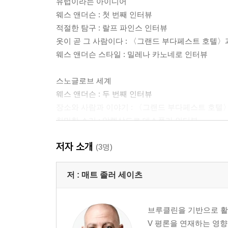
유럽이라는 아이디어
웨스 앤더슨 : 첫 번째 인터뷰
적절한 탐구 : 랄프 파인스 인터뷰
옷이 곧 그 사람이다 : 〈그랜드 부다페스트 호텔〉
웨스 앤더슨 스타일 : 밀레나 카노네로 인터뷰
스노글로브 세계
웨스 앤더슨 : 두 번째 인터뷰
장소와 사람과 이야기 : 〈그랜드 부다페스트 호텔〉
친밀한 소리 : 알렉상드르 데스플라 인터뷰
드넓은 무대 : 〈그랜드 부다페스트 호텔〉의 프로덕
저자 소개
기차를 계속 달리게 하기 : 아담 슈토크하우젠 인터
(3명)
알곤퀸 호텔에서
저 :
매트 졸러 세이츠
웨스 앤더슨 : 세 번째 인터뷰
어제의 세계들 by 알리 아리칸
브루클린을 기반으로 활동
슈테판 츠바이크 : 발췌
V 평론을 연재하는 영향
완전히 다른 요소 : 로버트 D. 예먼 인터뷰