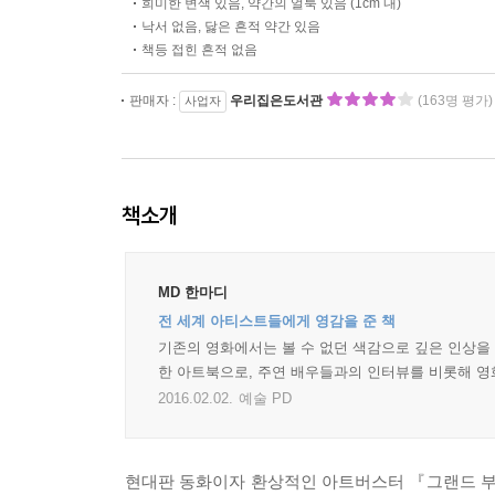
희미한 변색 있음, 약간의 얼룩 있음 (1cm 내)
낙서 없음, 닳은 흔적 약간 있음
책등 접힌 흔적 없음
판매자 :
우리집은도서관
(163명 평가)
사업자
책소개
MD 한마디
전 세계 아티스트들에게 영감을 준 책
기존의 영화에서는 볼 수 없던 색감으로 깊은 인상을
한 아트북으로, 주연 배우들과의 인터뷰를 비롯해 영
2016.02.02.
예술 PD
현대판 동화이자 환상적인 아트버스터 『그랜드 부