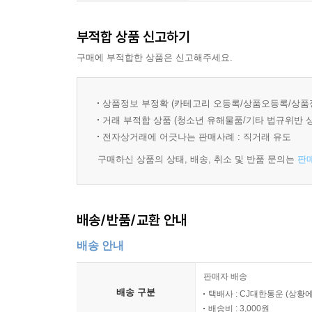
사람은 몇백 달러와 앤더슨의 형에게 얻은 16mm
앤더슨과 윌슨을 찾아왔고, 결국 장편 영화 『바
부적합 상품 신고하기
세계관을 보여주기에 충분했고, 이후 활동의 시작점
구매에 부적합한 상품은 신고해주세요.
말하며, 그를 ‘차세대의 마틴 스콜세지’로 지목했다
그가 창조한 여덟 번째 세계 『그랜드 부다페스트 
상품정보 부정확 (카테고리 오등록/상품오등록/상품
거래 부적합 상품 (청소년 유해물품/기타 법규위반 
영화 『그랜드 부다페스트 호텔』은 세계 대전이 한
전자상거래에 어긋나는 판매사례 : 직거래 유도
로비 보이 제로와 그의 멘토 구스타브가 주축이 
구매하신 상품의 상태, 배송, 취소 및 반품 문의는
판
누명에서 벗어나고, 상속받은 명화를 지키는 것이 
있지만, 그의 미학이 간섭한 영상은 진부할 수도 허
테마를 계속 유지하면서, 중복적인 이야기 구조(『
배송/반품/교환 안내
있다), 동화 같은 색감과 대칭의 아름다움이 부각되
조각조차 갖고 싶게 만드는 소품들에 이르기까지 
배송 안내
가장 극대화된 작품이라는 평을 받는다.
판매자 배송
배송 구분
택배사 : CJ대한통운 (상황에
웨스 앤더슨의 작품 세계를 가장 깊게 이해하는 평
배송비 : 3,000원