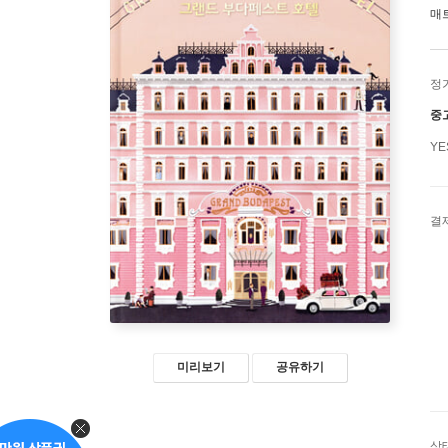
매
정
중
Y
결
미리보기
공유하기
상