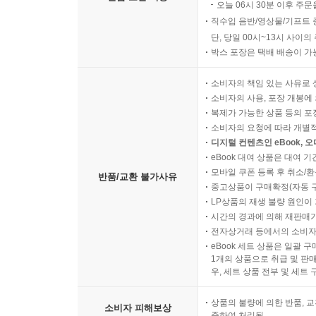
오늘 06시 30분 이후 주문
직수입 음반/영상물/기프트 
리뷰 & 추천사
단, 당일 00시~13시 사이
박스 포장은 택배 배송이 가
단언컨대 올해 최고의 책. 일생의 작품이 탄생한 순
소비자의 책임 있는 사유로 
소비자의 사용, 포장 개봉에 
디자이너를 다시 창조적이게 만들어주는 책 -허핑
복제가 가능한 상품 등의 포장을 
소비자의 요청에 따라 개별
디지털 컨텐츠인 eBook, 
단 두 마디. 강렬하고 유쾌하다 -텔레그래프
eBook 대여 상품은 대여 기
모바일 쿠폰 등록 후 취소/환
반품/교환 불가사유
웨스 앤더슨의 소우주를 여행하는 초대장 -뉴욕 타
중고상품이 구매확정(자동 
LP상품의 재생 불량 원인이 기
시간의 경과에 의해 재판매가
눈을 뗄 수 없는 매력 그 자체 -인디펜던트
전자상거래 등에서의 소비자
eBook 세트 상품은 일괄 
오직 그만이 만들 수 있는 유쾌함의 절정 -인디와이
1개의 상품으로 취급 및 판매
우, 세트 상품 전부 및 세트
너무나 아름다운! 완벽한! 그리고 즐거운! -스크린
상품의 불량에 의한 반품, 교
소비자 피해보상
준하여 처리됨