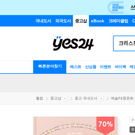
국내도서
외국도서
중고샵
eBook
크레마클럽
C
빠른분야찾기
베스트
신상품
이벤트
바이백
매
웰컴
중고샵
중고 국내도서
예술/대중문화
소
70%
중