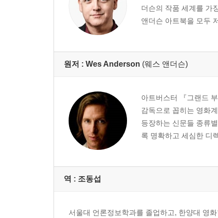
더슨의 작품 세계를 가
웨스 앤더슨의 4:3 챌린지 by 데이비드 보드웰
앤더슨 아트북을 모두 
십자 펜 협회
옮긴이의 말
감사의 말
원저 :
Wes Anderson
(웨스 앤더슨)
아트버스터 『그랜드 부
감독으로 꼽히는 영화계
등장하는 신문들 종류별
록 명확하고 세심한 디렉션
역 :
조동섭
서울대 언론정보학과를 졸업하고, 한양대 영화학과 