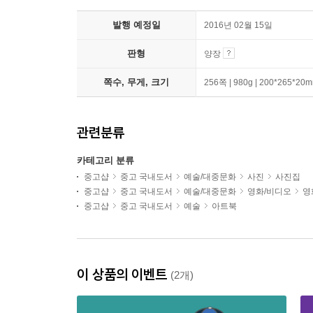
발행 예정일
2016년 02월 15일
판형
양장
쪽수, 무게, 크기
256쪽 | 980g | 200*265*20
관련분류
카테고리 분류
중고샵
중고 국내도서
예술/대중문화
사진
사진집
중고샵
중고 국내도서
예술/대중문화
영화/비디오
영
중고샵
중고 국내도서
예술
아트북
이 상품의 이벤트
(2개)