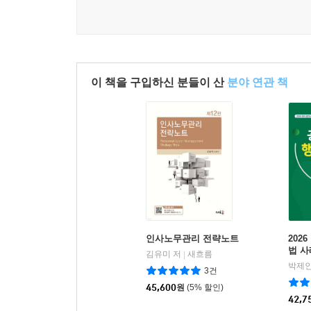
Ⅰ. 대두배경 127
Ⅱ. 개 념 128
Ⅲ. 적합한 상황 129
Ⅳ. 절 차 129
Ⅴ. 기대효과 130
이 책을 구입하신 분들이 산
분야 연관 책
Ⅵ. 성공적 운영 방안 130
제7절 근로시간의 설계 132
Ⅰ. 근로시간의 중요성 132
Ⅱ. 근로시간의 형태 - 고정적 근로시간제 132
Ⅲ. 근로시간의 형태 - 유연적 근로시간 관리 133
Ⅳ. 휴게시간 139
제8절 인사부서의 역할과 직무설계 140
Ⅰ. 인사부서의 역할변화 140
Ⅱ. 인사부서의 직무설계 140
인사노무관리 전략노트
202
법 
Ⅲ. 상황에 맞는 인사부서의 직무설계 141
김유미 저
새흐름
|
박제인
3건
45,600
원
(5% 할인)
제4편 확보관리
42,7
제1장 확보관리에 대한 이해 148