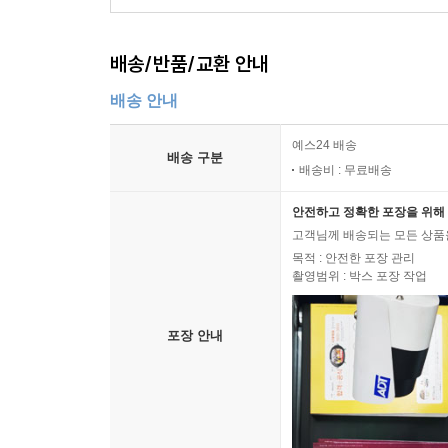
Ⅰ. 인력확보 활동의 의의 및 중요성 148
Ⅱ. 인력확보 활동의 목표 : 경제적 효율성과 사회적
배송/반품/교환 안내
Ⅲ. 관리절차 : 관리적 접근의 도입 149
배송 안내
제2장 인적자원계획 150
예스24 배송
제1절 인력확보를 위한 전략 : 인적자원계획의 필요성
배송 구분
배송비 : 무료배송
Ⅰ. 인력확보를 위한 전략 150
Ⅱ. 인력적응전략(Potentialanpassung) 150
안전하고 정확한 포장을 위해 
Ⅲ. 인력계획전략(Potentialplanung) 151
고객님께 배송되는 모든 상품을
Ⅳ. 기업의 목표달성 극대화를 위한 전략: 인력계획전
목적 : 안전한 포장 관리
촬영범위 : 박스 포장 작업
Ⅴ. 인적자원계획의 수립과정과 집행 152
제2절 환경분석 153
제3절 인력수요예측 153
포장 안내
Ⅰ. 개 요 153
Ⅱ. 질적 인력수요예측 기법 153
Ⅲ. 양적 인력수요 예측 기법 155
제4절 인력공급예측 162