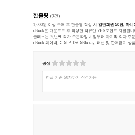
Ⅰ. 직무설계(job design)의 개념 107
Ⅱ. 직무설계의 중요성 107
한줄평
(0건)
제2절 전통적 직무설계 : 직무전문화(job specializatio
1,000원 이상 구매 후 한줄평 작성 시
일반회원 50원, 마니
Ⅰ. 전통적 직무설계의 이론적 대두배경 108
eBook은 다운로드 후 작성한 리뷰만 YES포인트 지급됩니
Ⅱ. 직무전문화(job specialization) 108
클래스는 첫번째 회차 주문확정 시점부터 마지막 회차 주문
제3절 직무설계의 현대적 접근방법 111
eBook 페이백, CD/LP, DVD/Blu-ray, 패션 및 판매금
Ⅰ. 직무설계의 역사적 발전 111
Ⅱ. 현대적 직무설계의 이론적 근거 112
평점
Ⅲ. 현대적 직무설계 기법 : 직무확대화 117
제4절 현대적 직무설계 - 개인 수준의 직무설계 119
한글 기준 50자까지 작성가능
Ⅰ. 직무확대(job enlargement) 119
Ⅱ. 직무 충실화(job enrichment) 120
제5절 현대적 직무설계 - 집단수준의 직무설계 123
Ⅰ. 직무교차(overlapped workplace) 123
Ⅱ. 직무순환(job rotation) 123
Ⅲ. 자율적 작업팀(autonomous work team) 125
제6절 직무과정설계 : 비즈니스 리엔지니어링(Business Pro