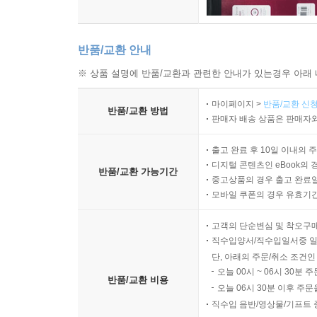
Ⅰ. 개 요 162
Ⅱ. 내부공급예측 기법 162
Ⅲ. 외부공급예측 167
반품/교환 안내
제5절 인적자원의 수요와 공급의 균형 168
※ 상품 설명에 반품/교환과 관련한 안내가 있는경우 아래 
Ⅰ. 개 요 168
Ⅱ. 인력부족의 경우 168
마이페이지 >
반품/교환 신청
반품/교환 방법
판매자 배송 상품은 판매자와
Ⅲ. 인력과잉의 경우 170
출고 완료 후 10일 이내의 
제3장 모 집(recruitment) 174
디지털 콘텐츠인 eBook의 
반품/교환 가능기간
제1절 모집에 대한 이해 174
중고상품의 경우 출고 완료일
Ⅰ. 모집의 개념 174
모바일 쿠폰의 경우 유효기간(
Ⅱ. 모집과 선발의 비교 174
고객의 단순변심 및 착오구
Ⅲ. 모집의 중요성 175
직수입양서/직수입일서중 일
Ⅳ. 모집전략의 유형 175
단, 아래의 주문/취소 조건인
제2절 모집의 원천 177
오늘 00시 ~ 06시 30분 
반품/교환 비용
Ⅰ. 개 요 177
오늘 06시 30분 이후 주문
Ⅱ. 모집원천별 장점과 단점 177
직수입 음반/영상물/기프트 