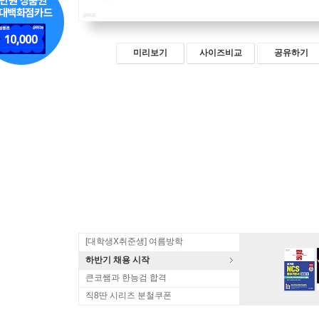
미리보기
사이즈비교
공유하기
[대학생X취준생] 여름방학
하반기 채용 시작
큰코쌤과 한능검 합격
직8딴 시리즈 분철쿠폰