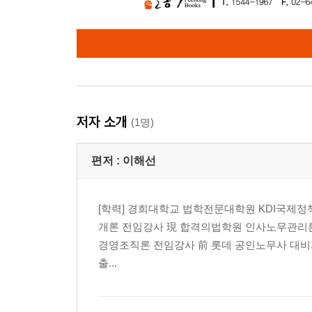
제2절 직무분석의 목적 및 활용 77
Ⅰ. 직무분석의 목적 77
Ⅱ. 인사관리 기능 분야에의 활용 77
제3절 직무분석의 절차 80
Ⅰ. 개 요 80
Ⅱ. 내 용 81
저자 소개
(1명)
제4절 직무정보 수집 방법 82
Ⅰ. 관찰법(observation method) 82
편저 :
이해선
Ⅱ. 면접법(interview method) 82
Ⅲ. 질문지법(questionnaire method) 83
Ⅳ. 작업기록법(employee recording : 종업원기록법)
[학력] 경희대학교 법학전문대학원 KDI국제정
Ⅴ. 중요사건법(critical incidents method) 84
개론 전임강사 現 합격의법학원 인사노무관리론 
Ⅵ. 적합한 직무정보 수집방법의 선택 84
경영조직론 전임강사 前 롯데 공인노무사 대비
제5절 직무분석 기법 85
출...
Ⅰ. 개 요 85
Ⅱ. 기능적 직무분석법(Functional Job Analysis : FJA
Ⅲ. 직위분석 질문지법(Position Analysis Questionnai