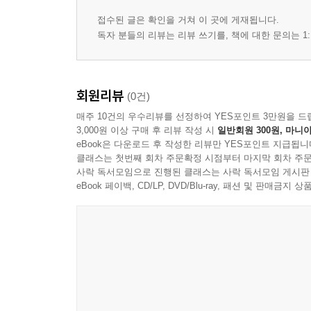
제2절 직무평가 절차 96
접수된 글은 확인을 거쳐 이 곳에 게재됩니다.
Ⅰ. 직무분석 실시 96
독자 분들의 리뷰는 리뷰 쓰기를, 책에 대한 문의는 1:
Ⅱ. 직무평가의 요소 선정 96
Ⅲ. 직무평가 96
제3절 직무평가의 방법 97
회원리뷰
(0건)
Ⅰ. 직무평가 방법의 분류 : 종합적 평가방법과 분석
Ⅱ. 서열법(ranking method) 97
매주 10건의 우수리뷰를 선정하여 YES포인트 3만원을 드
3,000원 이상 구매 후 리뷰 작성 시
일반회원 300원, 마니아
Ⅲ. 분류법(job classification) 98
eBook은 다운로드 후 작성한 리뷰만 YES포인트 지급됩니
Ⅳ. 점수법(point rating method) 100
클래스는 첫번째 회차 주문확정 시점부터 마지막 회차 주문
Ⅴ. 요소비교법(factor comparison method) 102
사락 독서모임으로 진행된 클래스는 사락 독서모임 게시판
eBook 페이백, CD/LP, DVD/Blu-ray, 패션 및 판매금
Ⅵ. 직무평가방법의 특성 비교 105
제4절 직무평가시 발생하는 문제점과 대책 106
Ⅰ. 직무평가 시 문제점 106
Ⅱ. 극복방안 106
제4장 직무설계(Job Design) 107
제1절 직무설계에 대한 이해 107