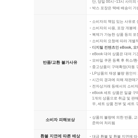
단, 당일 00시~13시 사이
Ⅲ. 최근 모집원천의 경향 178
박스 포장은 택배 배송이 가
제3절 모집방법 178
Ⅰ. 내부모집 방법 178
소비자의 책임 있는 사유로 
Ⅱ. 외부모집 방법 180
소비자의 사용, 포장 개봉에 
Ⅲ. 최신 모집방법 : 사원추천 모집제도(employee ref
복제가 가능한 상품 등의 포장을 
소비자의 요청에 따라 개별
Ⅳ. 최신 모집방법 : 웹기반모집(e-recruiting) 183
디지털 컨텐츠인 eBook, 
Ⅴ. 최신 모집방법 : 인공지능(AI)을 활용한 모집 18
eBook 대여 상품은 대여 기
Ⅵ. 최신 모집방법 : 소셜 리크루팅(social recruiting) 
모바일 쿠폰 등록 후 취소/환
반품/교환 불가사유
Ⅶ. 모집의 시기 186
중고상품이 구매확정(자동 
LP상품의 재생 불량 원인이 기
제4절 모집의 효과성 평가 187
시간의 경과에 의해 재판매가
Ⅰ. 개 요 187
전자상거래 등에서의 소비자
Ⅱ. 비용-효익분석(cost-benefit analysis) 187
eBook 세트 상품은 일괄 
Ⅲ. 공석을 채우는데 걸리는 시간 측정 187
1개의 상품으로 취급 및 판매
우, 세트 상품 전부 및 세트
Ⅳ. 모집의 정량적?정성적 평가 187
Ⅴ. 모집평가 관련 주요 지표 188
상품의 불량에 의한 반품, 교
소비자 피해보상
제5절 모집의 제약요소와 모집의 효과성을 높이는 방
준하여 처리됨
Ⅰ. 모집에 있어서 제약요소 189
환불 지연에 따른 배상
대금 환불 및 환불 지연에 