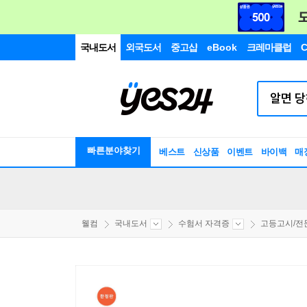
국내도서
외국도서
중고샵
eBook
크레마클럽
C
빠른분야찾기
베스트
신상품
이벤트
바이백
매
웰컴
국내도서
수험서 자격증
고등고시/전