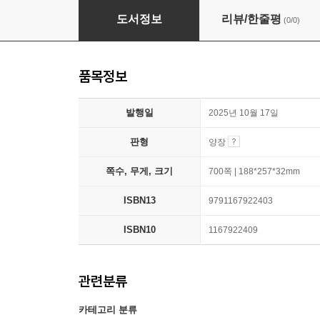
공인노무사를 위한 인적자원관리 [한정판]
도서정보
리뷰/한줄평
(0/0)
품목정보
발행일
2025년 10월 17일
판형
양장
쪽수, 무게, 크기
700쪽 | 188*257*32mm
ISBN13
9791167922403
ISBN10
1167922409
관련분류
카테고리 분류