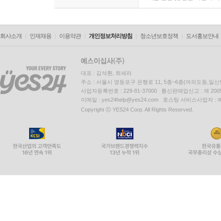
Ⅱ. 모집의 효과성을 높이는 구체적 방법 189
제4장 선 발(Selection) 190
회사소개
인재채용
이용약관
개인정보처리방침
청소년보호정책
도서홍보안내
제1절 선발에 대한 이해 190
Ⅰ. 선발의 개념 190
Ⅱ. 선발의 목적 : 직무와 지원자 간의 적합성(fitness)
대표 : 김석환, 최세라
제2절 적합성 극대화를 위한 선발의 의사결정 191
주소 : 서울시 영등포구 은행로 11, 5층~6층(여의도동,일신
Ⅰ. 적합성 판단을 위한 측정 대상 191
사업자등록번호 : 229-81-37000 통신판매업신고 : 제 200
이메일 : yes24help@yes24.com 호스팅 서비스사업자 :
Ⅱ. 선발의 예측치와 준거치의 개념 191
Copyright ⓒ YES24 Corp. All Rights Reserved.
Ⅲ. 예측치와 준거치의 결합방법 192
Ⅳ. 선발 의사결정의 원리 : 통계적 접근법에 따른 의
제3절 선발과정(selection process) 198
제4절 선발도구 199
Ⅰ. 선발도구의 필요성 199
Ⅱ. 지원서 분석 200
Ⅲ. 선발 시험 201
Ⅳ. 선발 면접 202
Ⅴ. 평가센터법(assessment center : AC) 206