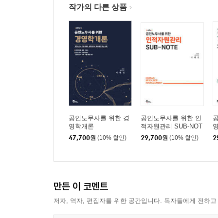
작가의 다른 상품
Ⅳ. 관리직위 기술 질문지법(Management Position Descr
Ⅴ. 과업목록법(Task Inventory procedure) 89
Ⅵ. 플래시만 직무분석시스템(Fleishman Job Analysis 
Ⅶ. 팀워크분석 90
Ⅷ. 과업흐름 분석 91
제6절 직무기술서와 직무명세서 91
Ⅰ. 직무기술서(job description) 91
Ⅱ. 직무명세서(job specification) 92
제7절 직무분석시 발생하는 문제점과 대책 93
공인노무사를 위한 경
공인노무사를 위한 인
Ⅰ. 구체적 목표에 대한 인식 93
영학개론
적자원관리 SUB-NOT
영
E
Ⅱ. 종업원의 강력한 저항 93
47,700
원
(10% 할인)
29,700
원
(10% 할인)
2
Ⅲ. 지속적인 직무분석의 실시 93
제3장 직무평가(Job Evaluation) 94
만든 이 코멘트
제1절 직무평가에 대한 이해 94
Ⅰ. 직무평가(job evaluation)의 개념 94
저자, 역자, 편집자를 위한 공간입니다. 독자들에게 전하고
Ⅱ. 직무평가의 목적 94