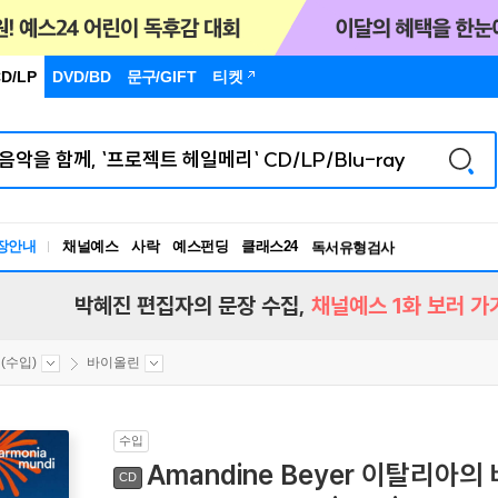
D/LP
DVD/BD
문구
/GIFT
티켓
장안내
채널예스
사락
예스펀딩
클래스24
독서유형검사
RBTI Lab
독서유형검사
박혜진 편집자의 문장 수집,
채널예스 1화 보러 가
(수입)
바이올린
수입
Amandine Beyer 이탈리아의
CD