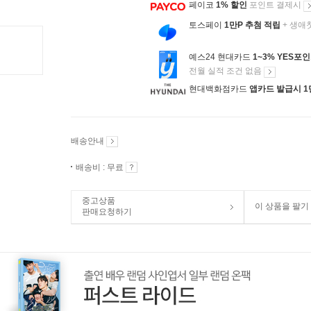
페이코
1% 할인
포인트 결제시
토스페이
1만P 추첨 적립
+ 생애
예스24 현대카드
1~3% YES포
전월 실적 조건 없음
현대백화점카드
앱카드 발급시 1
배송안내
배송비 : 무료
중고상품
이 상품을 팔기
판매요청하기