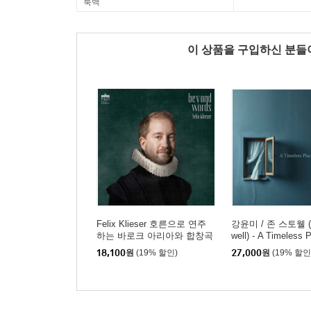
룩백
이 상품을 구입하신 분
Felix Klieser 호른으로 연주
강윤미 / 존 스토웰 (J
하는 바로크 아리아와 합창곡
well) - A Timeless 
- 바흐 / 비발디 / 헨델 / 글룩
18,100
원
(19% 할인)
27,000
원
(19% 할인
(J.S.Bach / Vivaldi / Handel /
Gluck: Barok Arias for Horn)