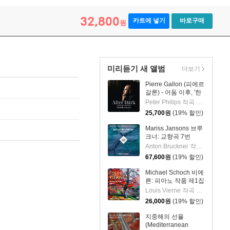
ences)
32,800
카트에 넣기
바로구매
원
미리듣기 새 앨범
더보기
Pierre Gallon (피에르
갈론) - 어둠 이후, '한
밤의 판타지아' (After
Peter Philips 작곡 외 6명
Dark, 'A Midnight
25,700
원
(19% 할인)
Fantasia')
Mariss Jansons 브루
크너: 교향곡 7번
(Bruckner:
Anton Bruckner 작곡 외 2명
Symphony No.7)
67,600
원
(19% 할인)
[2LP]
Michael Schoch 비에
른: 피아노 작품 제1집
(Vierne: Piano Works
Louis Vierne 작곡 외 1명
Vol. 1) [SACD
26,000
원
(19% 할인)
Hybrid]
지중해의 선율
(Mediterranean