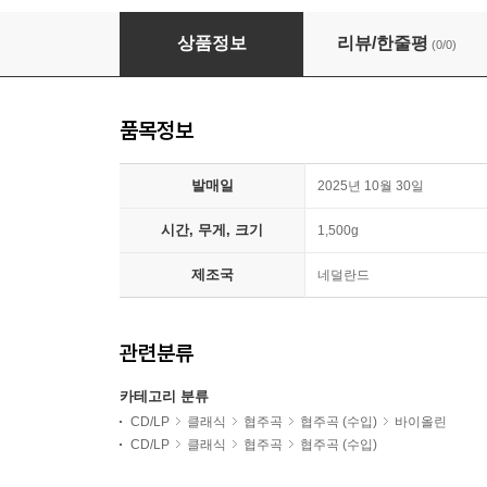
Amandine Beyer 이탈리아의 바흐: 비발디와 마르첼로의 
상품정보
리뷰/한줄평
(0/0)
품목정보
발매일
2025년 10월 30일
시간, 무게, 크기
1,500g
제조국
네덜란드
관련분류
카테고리 분류
CD/LP
클래식
협주곡
협주곡 (수입)
바이올린
CD/LP
클래식
협주곡
협주곡 (수입)