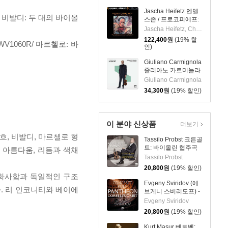
협주곡 / 스트라빈스
키: 결혼 - 테오도르 쿠
Jascha Heifetz 멘델
렌치스
/ 비발디: 두 대의 바이올
스존 / 프로코피에프:
바이올린 협주곡 - 야
Jascha Heifetz, Charles Munch, Boston Symphony Orchestra
사 하이페츠 [2LP]
122,400
원
(19% 할
1060R/ 마르첼로: 바
인)
Giuliano Carmignola
줄리아노 카르미뇰라
비발디 100 (Vivaldi
Giuliano Carmignola
100. 13 Violin
34,300
원
(19% 할인)
Concertos)
이 분야 신상품
더보기
, 비발디, 마르첼로 형
Tassilo Probst 코른골
트: 바이올린 협주곡
 아름다움, 리듬과 색채
(Korngold: Violin
Tassilo Probst
Concerto)
20,800
원
(19% 할인)
 화사함과 독일적인 구조
Evgeny Sviridov (에
. 리 인코니티와 베이에
브게니 스비리도프) -
판테온 : 코렐리의 영
Evgeny Sviridov
향 (Pantheon :
20,800
원
(19% 할인)
Corelli's Orbit)
Kurt Masur 베토벤: