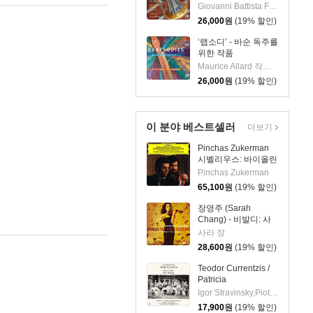
Melodies) [SACD
Giovanni Battista Fontana 작곡 외 5명
Hybrid]
26,000
원
(19% 할인)
‘랩소디’ - 바순 독주를
위한 작품
(Rhapsodies: Works
Maurice Allard 작곡 외 4명
for Bassoon solo)
26,000
원
(19% 할인)
[SACD Hybrid]
이 분야 베스트셀러
더보기
Pinchas Zukerman
시벨리우스: 바이올린
협주곡 / 베토벤: 로망
Pinchas Zukerman
스 (Sibelius: Violin
65,100
원
(19% 할인)
Concerto /
Beethoven:
장영주 (Sarah
Romances For) [LP]
Chang) - 비발디: 사
계 (Vivaldi: The Four
사라 장
Seasons) [LP]
28,600
원
(19% 할인)
Teodor Currentzis /
Patricia
Kopatchinskaja 차이
Igor Stravinsky,Piotr I. Tchaikovsky,Patricia Kopatchinskaja,Teodor Currentzis,MusicAeterna
코프스키: 바이올린
17,900
원
(19% 할인)