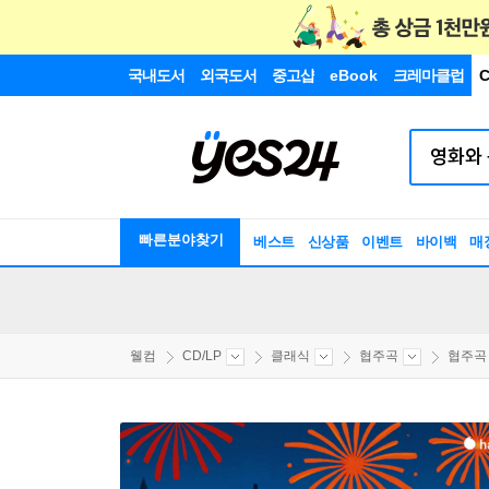
국내도서
외국도서
중고샵
eBook
크레마클럽
C
빠른분야찾기
베스트
신상품
이벤트
바이백
매
웰컴
CD/LP
클래식
협주곡
협주곡 