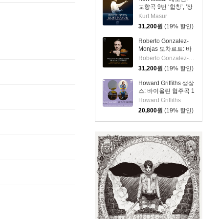
교향곡 9번 ‘합창’, '장
엄미사' 외
Kurt Masur
(Beethoven:
31,200
원
(19% 할인)
Symphony No.9,
Missa Solemnis etc)
Roberto Gonzalez-
Monjas 모차르트: 바
이올린 협주곡 1-5번
Roberto Gonzalez-Monjas
(Mozart: The Violin
31,200
원
(19% 할인)
Concertos)
Howard Griffiths 생상
스: 바이올린 협주곡 1
번, 2번, ‘서주와 론도
Howard Griffiths
카프리치오소’, ‘하바
20,800
원
(19% 할인)
네즈’ (Saint-Saens:
Violin Concertos 1 &
2, Havanaise,
Introduction and
Rondo Capriccioso)