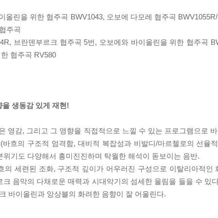
바이올린을 위한 협주곡 BWV1043, 오보에 다모레 협주곡 BWV1055R
 협주곡
64R, 브란덴부르크 협주곡 5번, 오보에와 바이올린을 위한 협주곡 BWV
한 협주곡 RV580
을 생동감 있게 재현!
영감, 그리고 그 영향을 직접적으로 느낄 수 있는 프로그램으로 바흐
(바흐의 구조적 엄격함, 대비적 복잡성과 비발디/마르첼로의 선율적
과 분위기도 다양해서 흥미진진하며 탁월한 해석이 돋보이는 음반.
바흐의 세련된 조화, 구조적 깊이가 어우러진 구성으로 이탈리아적인
로크 음악의 다채로운 매력과 시대악기의 섬세한 울림을 들을 수 있다
로크 바이올린과 앙상블의 화려한 음향이 잘 어울린다.