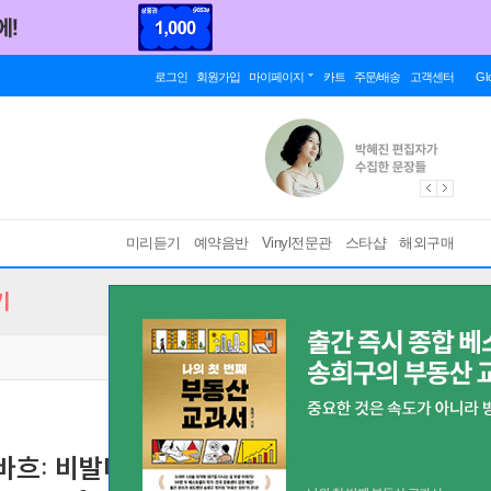
로그인
회원가입
마이페이지
카트
주문/배송
고객센터
Gl
미리듣기
예약음반
Vinyl전문관
스타샵
해외구매
기
 바흐: 비발디와 마르첼로의 영향 (Bach