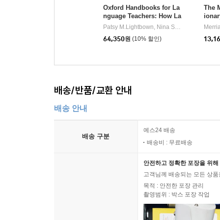
Oxford Handbooks for La
The 
nguage Teachers: How La
ionar
nguages are Learned, 5/E
Patsy M.Lightbown, Nina Spada
Oxford Un
Merri
|
64,350
원
(10% 할인)
13,1
배송/반품/교환 안내
배송 안내
예스24 배송
배송 구분
배송비 : 무료배송
안전하고 정확한 포장을 위해 
고객님께 배송되는 모든 상품을
목적 : 안전한 포장 관리
촬영범위 : 박스 포장 작업