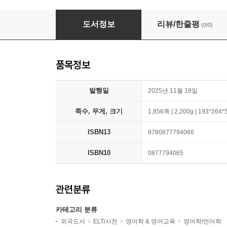
Merriam-Webster's Collegiate Dictionary, 12/
도서정보
리뷰/한줄평
(0/0)
품목정보
발행일
2025년 11월 18일
쪽수, 무게, 크기
1,856쪽 | 2,200g | 193*264
ISBN13
9780877794066
ISBN10
0877794065
관련분류
카테고리 분류
외국도서
ELT/사전
영어학 & 영어교육
영어학/언어학