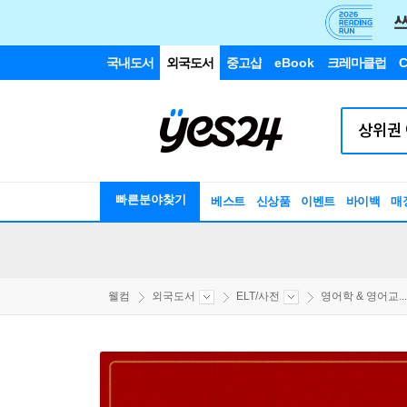
국내도서
외국도서
중고샵
eBook
크레마클럽
C
빠른분야찾기
베스트
신상품
이벤트
바이백
매
웰컴
외국도서
ELT/사전
영어학 & 영어교...