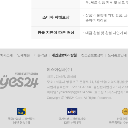
우, 세트 상품 전부 및 세트
상품의 불량에 의한 반품, 교
소비자 피해보상
준하여 처리됨
환불 지연에 따른 배상
대금 환불 및 환불 지연에 
회사소개
인재채용
이용약관
개인정보처리방침
청소년보호정책
도서홍보안내
대표 : 김석환, 최세라
주소 : 서울시 영등포구 은행로 11, 5층~6층(여의도동,일신
사업자등록번호 : 229-81-37000 통신판매업신고 : 제 200
이메일 : yes24help@yes24.com 호스팅 서비스사업자 :
Copyright ⓒ YES24 Corp. All Rights Reserved.