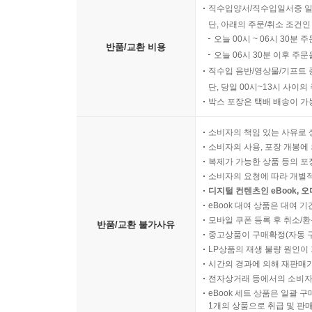
직수입양서/직수입일서중 일
단, 아래의 주문/취소 조건인
오늘 00시 ~ 06시 30분 
반품/교환 비용
오늘 06시 30분 이후 주문
직수입 음반/영상물/기프트 
단, 당일 00시~13시 사이
박스 포장은 택배 배송이 가
소비자의 책임 있는 사유로 
소비자의 사용, 포장 개봉에 
복제가 가능한 상품 등의 포장을 
소비자의 요청에 따라 개별
디지털 컨텐츠인 eBook, 
eBook 대여 상품은 대여 기
모바일 쿠폰 등록 후 취소/환
반품/교환 불가사유
중고상품이 구매확정(자동 
LP상품의 재생 불량 원인이 기
시간의 경과에 의해 재판매가
전자상거래 등에서의 소비자
eBook 세트 상품은 일괄 
1개의 상품으로 취급 및 판매