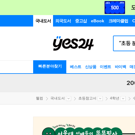
국내도서
외국도서
중고샵
eBook
크레마클럽
C
빠른분야찾기
베스트
신상품
이벤트
바이백
매
20
웰컴
국내도서
초등참고서
4학년