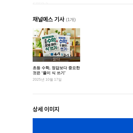
STEP 3
채널예스 기사
3. 곱셈과 나눗셈
(1개)
STEP 1
STEP 2
STEP 3
4. 평면도형의 이동
읽다
STEP 1
초등 수학, 정답보다 중요한
것은 ‘풀이 식 쓰기’
STEP 2
2025년 10월 17일
STEP 3
5. 막대그래프
STEP 1
상세 이미지
STEP 2
STEP 3