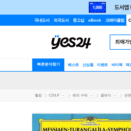
국내도서
외국도서
중고샵
eBook
크레마클럽
C
빠른분야찾기
베스트
신상품
이벤트
바이백
매
웰컴
CD/LP
해외 구매
클래식
관현