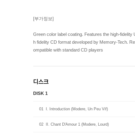
[부가정보]
Green color label coating. Features the high-fide
h fidelity CD format developed by Memory-Tech. R
ompatible with standard CD players
디스크
DISK 1
01
I. Introduction (Modere, Un Peu Vif)
02
II. Chant D'Amour 1 (Modere, Lourd)