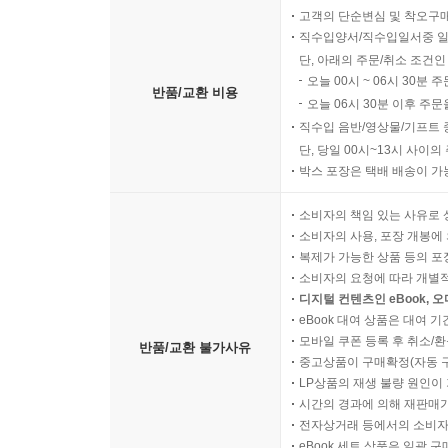
고객의 단순변심 및 착오구
직수입양서/직수입일서중 일
단, 아래의 주문/취소 조건인
오늘 00시 ~ 06시 30분 
반품/교환 비용
오늘 06시 30분 이후 주문
직수입 음반/영상물/기프트 
단, 당일 00시~13시 사이
박스 포장은 택배 배송이 가
소비자의 책임 있는 사유로 
소비자의 사용, 포장 개봉에 
복제가 가능한 상품 등의 포장을 
소비자의 요청에 따라 개별
디지털 컨텐츠인 eBook, 
eBook 대여 상품은 대여 기
모바일 쿠폰 등록 후 취소/환
반품/교환 불가사유
중고상품이 구매확정(자동 
LP상품의 재생 불량 원인이 기
시간의 경과에 의해 재판매가
전자상거래 등에서의 소비자
eBook 세트 상품은 일괄 