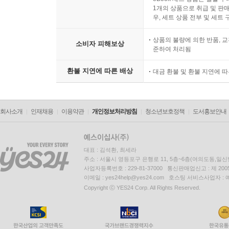
1개의 상품으로 취급 및 판매
우, 세트 상품 전부 및 세트
상품의 불량에 의한 반품, 교
소비자 피해보상
준하여 처리됨
환불 지연에 따른 배상
대금 환불 및 환불 지연에 
회사소개
인재채용
이용약관
개인정보처리방침
청소년보호정책
도서홍보안내
대표 : 김석환, 최세라
주소 : 서울시 영등포구 은행로 11, 5층~6층(여의도동,일신
사업자등록번호 : 229-81-37000 통신판매업신고 : 제 200
이메일 : yes24help@yes24.com 호스팅 서비스사업자 :
Copyright ⓒ YES24 Corp. All Rights Reserved.