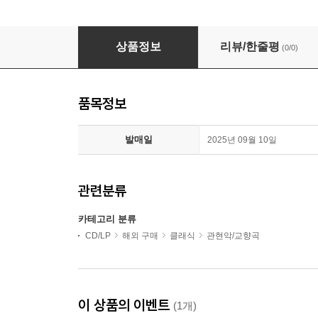
메시앙 : 투랑갈릴라 교향곡 (Messiaen : Turanga
상품정보
리뷰/한줄평
(0/0)
품목정보
발매일
2025년 09월 10일
관련분류
카테고리 분류
CD/LP
해외 구매
클래식
관현악/교향곡
이 상품의 이벤트
(1개)