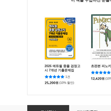
이 책을 구입하신 분
2026 에듀윌 중졸 검정고
초판본 피노
시 7개년 기출문제집
1건
12,420
원
(10
25,200
원
(10% 할인)
2026 EBS 중졸 검정고시 수학