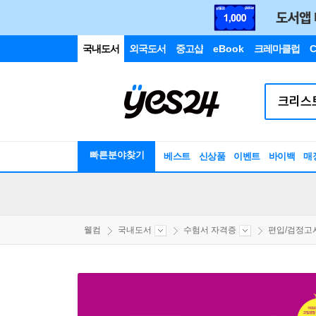
국내도서
외국도서
중고샵
eBook
크레마클럽
C
빠른분야찾기
베스트
신상품
이벤트
바이백
매
웰컴
국내도서
수험서 자격증
편입/검정고시/