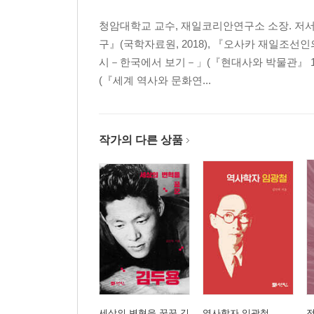
3. 1960~70년대 재일동포: 한국 경제 발전과 재
청암대학교 교수, 재일코리안연구소 소장. 저서
4. 북송, 북한으로 간 재일동포
구』(국학자료원, 2018), 『오사카 재일조선인
5. 문학과 영화, 재일동포 삶의 모습
시－한국에서 보기－」(『현대사와 박물관』 1호
6. 차별을 넘은 재일동포 연예인, 대중가수
(『세계 역사와 문화연...
7. 음악, 무용 공연장의 재일동포
8. 재일동포는 왜 스포츠에 강할까
9. 월경을 넘은 미학, 재일동포 화가
10. 넝마주의를 넘은 정맥산업 속의 재일동포
작가의 다른 상품
11. K-Culture 속에서 혐한(嫌韓)은
Ⅳ 미래의 재일동포
1. 재일동포 뉴커머
2. 미래 재일동포
· 글을 마치며
· 참고문헌
세상의 변혁을 꿈꾼 김
역사학자 임광철
전