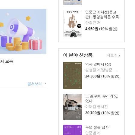
안중근 자서전(문고
판) : 동양평화론 수록
안중근 저
4,950
원
(10% 할인)
이 분야 신상품
더보기
도서 모음
역사 앞에서 (상)
김성칠 저/정병준 해제
24,300
원
(10% 할인)
펼쳐보기
그 길 위에 우리가 있
었다
이재갑 글사진
20,700
원
(10% 할인)
무덤 찾는 남자
안준범 저