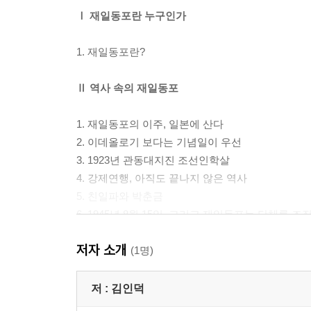
Ⅰ 재일동포란 누구인가
1. 재일동포란?
Ⅱ 역사 속의 재일동포
1. 재일동포의 이주, 일본에 산다
2. 이데올로기 보다는 기념일이 우선
3. 1923년 관동대지진 조선인학살
4. 강제연행, 아직도 끝나지 않은 역사
5. 친일파와 박춘금
6. 1945년 8월 15일, 그리고 재일동포는 단체를 조
저자 소개
Ⅲ 지금도 일본에서 그리고 한반도에 사는 재일동
(1명)
1. 재일동포 민족교육, 일본과 한국에서
저 :
김인덕
2. 1965년 한일협정과 재일동포의 위상