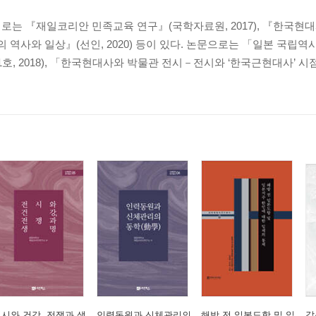
일동포, 파친코 산업 그리고 유학생 간첩?
로는 『재일코리안 민족교육 연구』(국학자료원, 2017), 『한국현
의 역사와 일상』(선인, 2020) 등이 있다. 논문으로는 「일본 국립
, 2018), 「한국현대사와 박물관 전시－전시와 ‘한국근현대사’ 시
시와 건강, 전쟁과 생
인력동원과 신체관리의
해방 전 일본도항 및 일
갈