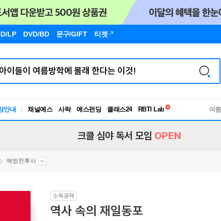
D/LP
DVD/BD
문구
/GIFT
티켓
독서유형검사
RBTI Lab
장안내
채널예스
사락
예스펀딩
클래스24
여
독서유형검사
크클 심야 독서 모임
OPEN
해방전후사
소득공제
역사 속의 재일동포