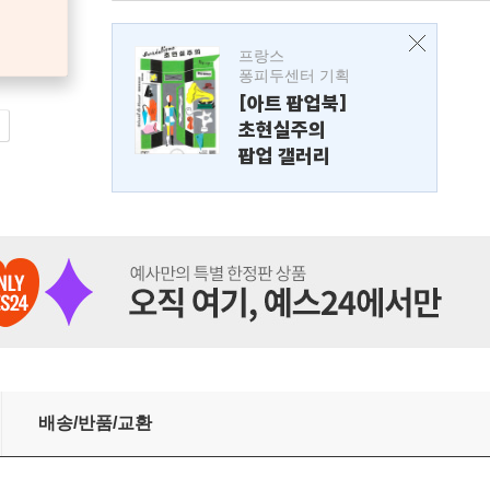
프랑스
퐁피두센터 기획
[아트 팝업북]
초현실주의
팝업 갤러리
배송/반품/교환