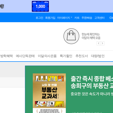
로그인
회원가입
마이페이지
카트
주문/배송
고객센터
Gl
름방학혜택
예사단독판매
이달의사은품
특가할인
추천도서
대량/법인