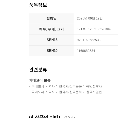
품목정보
발행일
2025년 09월 19일
쪽수, 무게, 크기
191쪽 | 128*188*20mm
ISBN13
9791160682533
ISBN10
1160682534
관련분류
카테고리 분류
국내도서
역사
한국사/한국문화
해방전후사
국내도서
역사
한국사/한국문화
한국사일반
이 상품의 이벤트
(12개)