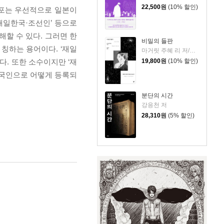
22,500
원
(10% 할인)
동포는 우선적으로 일본이
‘재일한국·조선인’ 등으로
해할 수 있다. 그러면 한
비밀의 들판
칭하는 용어이다. ‘재일
마거릿 주혜 리 저/장상미 역
19,800
원
(10% 할인)
. 또한 소수이지만 ‘재
외국인으로 어떻게 등록되
분단의 시간
강응천 저
28,310
원
(5% 할인)