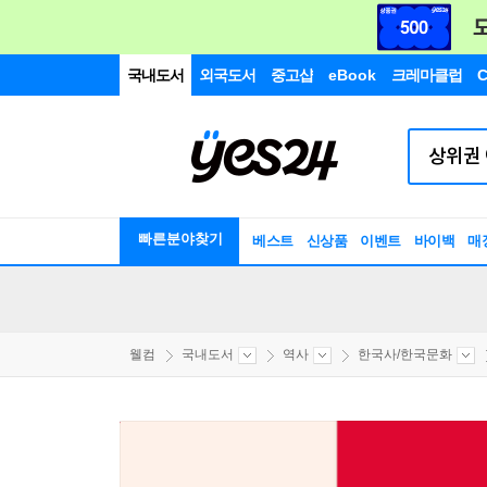
국내도서
외국도서
중고샵
eBook
크레마클럽
C
빠른분야찾기
베스트
신상품
이벤트
바이백
매
웰컴
국내도서
역사
한국사/한국문화