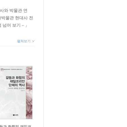
대사와 박물관 연
역사박물관 현대사 전
점 넘어 보기－」
펼쳐보기
등과 화합의 재일코