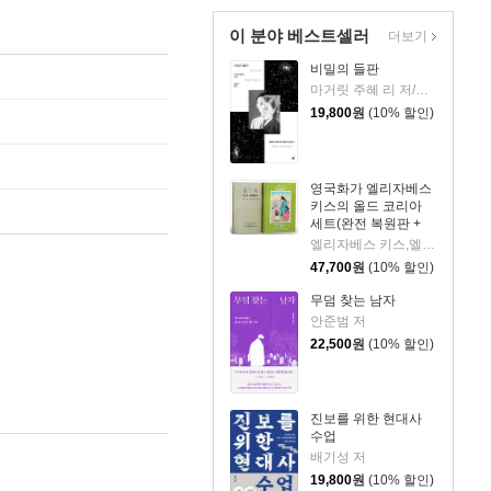
이 분야 베스트셀러
더보기
비밀의 들판
마거릿 주혜 리 저/장상미 역
19,800
원
(10% 할인)
영국화가 엘리자베스
키스의 올드 코리아
세트(완전 복원판 +
원서 복원판)
엘리자베스 키스,엘스펫 키스 로버트슨 스콧 저/송영달 역
47,700
원
(10% 할인)
무덤 찾는 남자
안준범 저
22,500
원
(10% 할인)
진보를 위한 현대사
수업
배기성 저
19,800
원
(10% 할인)