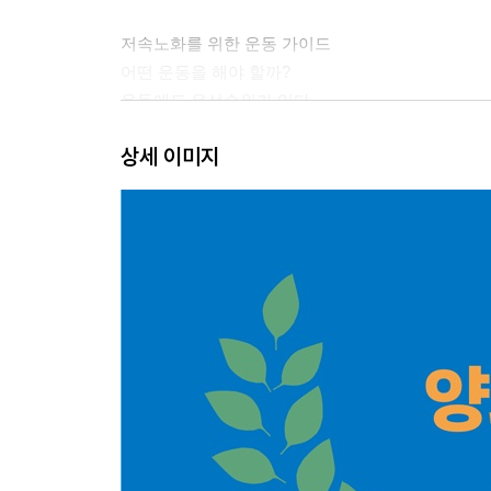
저속노화를 위한 운동 가이드
어떤 운동을 해야 할까?
운동에도 우선순위가 있다
평형성: 몸의 중심 잡기
상세 이미지
유연성: 관절을 부드럽게 만들기
근력: 힘의 기반 다지기
심폐지구력: 체력 높이기
민첩성: 신체 반응 속도 높이기
운동 전후 준비와 회복
2부. 저속노화 5대 필수 운동법
평형성
[초급] 양발 나란히 두고 균형 잡기
[중급] 한쪽 다리로 균형 잡기
[상급] 한 발로 서서 숫자 쓰기