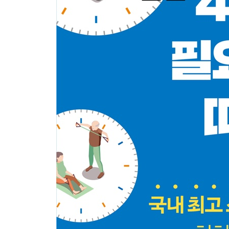
심폐지구력
[초급] 제자리 걷기
[중급] 서서 팔꿈치 무릎 닿기
[상급] 엎드렸다가 만세 하기
민첩성
[초급] 앞뒤로 점프하기
[중급] 대각선 점프하기
[상급] 양발 동시에 점프하기
[초급] _ 저속노화 5대 필수 운동법 일주일 운동 프
[중급] _ 저속노화 5대 필수 운동법 일주일 운동 프
[상급] _ 저속노화 5대 필수 운동법 일주일 운동 프
3부. 노화역행 간단 운동법
연령별 맞춤 운동이 필요한 이유