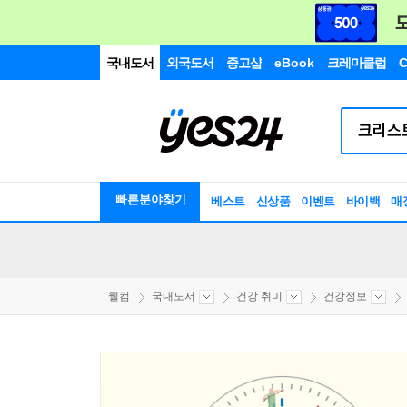
국내도서
외국도서
중고샵
eBook
크레마클럽
C
빠른분야찾기
베스트
신상품
이벤트
바이백
매
웰컴
국내도서
건강 취미
건강정보