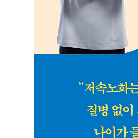
[70대] 옆으로 게걸음 걷기
[70대] 양발로 제자리 뛰기
4부. 저속노화 운동으로 평생 건강하게
지속 가능한 저속노화 운동 실천법
좋아하는 나만의 운동 찾기
일상 속 운동 습관 만들기
집착하지 않고 유연하게 하기
맞춤형 운동 플래너 만들기
운동에 대한 잘못된 인식 바꾸기
저속노화 운동과 함께하는 생활 습관
건강 수명이 중요하다
건강하고 충분한 수면은 필수
적정한 몸무게가 만성 질환을 막는다
스트레스만 받지 않아도 10년은 젊어진다