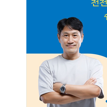
40대 근력 운동이 가장 필요한 시기
[40대] 양손으로 밴드 당기기
[40대] 제자리 점프 앉기
[40대] 한 발로 서서 몸통 숙이기
50대 심폐 기능을 관리해야 하는 시기
[50대] 엎드려서 무릎 당기기
[50대] 무릎 구부렸다 앞발 차기
[50대] 천천히 달리기
60대 유연성을 늘려야 하는 시기
[60대] 의자에 앉아 어깨 스트레칭
[60대] 다리 올려 허리 숙이기 스트레칭
[60대] 벽 잡고 종아리 스트레칭
70대 균형 감각을 붙잡아야 하는 시기
[70대] 발끝, 발뒤꿈치 서기