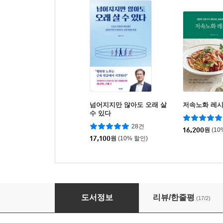
넘어지지만 않아도 오래 살
저속노화 레
수 있다
28건
16,200
원
(10
17,100
원
(10% 할인)
저속노화 운동
도서정보
리뷰/한줄평
(17/2)