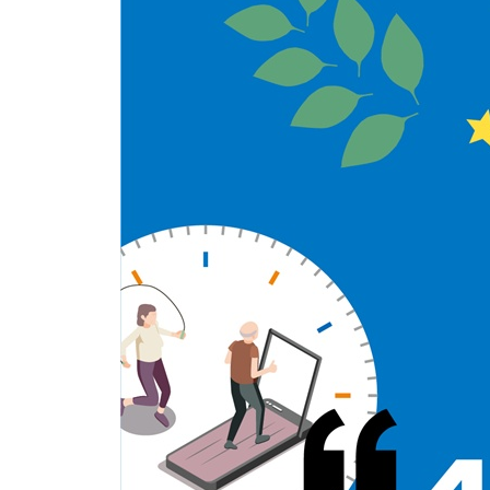
유연성
초급 양손 벽 밀기 스트레칭
[중급] 엎드려서 전신 스트레칭
[상급] 벽 잡고 회전 스트레칭
근력
[초급 +상체] 엎드려서 무릎 떼기
[초급 +하체] 의자 잡고 무릎 구부리기
[초급 +몸통] 누워서 팔다리 뻗기
[중급 +상체] 무릎 대고 팔굽혀펴기
[중급 +하체] 제자리에서 무릎 구부리기
[중급 +몸통] 누워서 다리 좌우 움직이기
[상급 +상체] 테이블 팔굽혀펴기
[상급 +하체] 무릎 구부리며 몸통 회전하기
[상급 +몸통] 누워서 상하체 들기