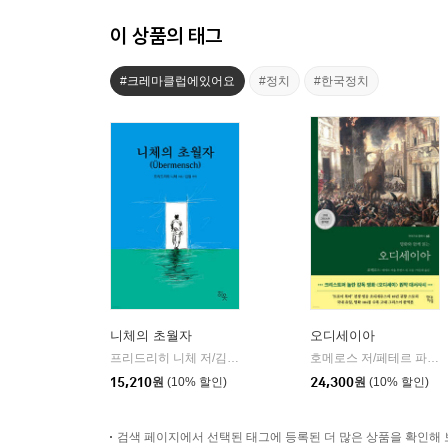
이 상품의 태그
#크레마클럽에있어요
#정치
#한국정치
니체의 초월자
오디세이아
프리드리히 니체 저/김철 편역
히읏
호메로스 저/페테르 파울 루벤스 그림/박문재 역
|
15,210
원
(10% 할인)
24,300
원
(10% 할인)
검색 페이지에서 선택된 태그에 등록된 더 많은 상품을 확인해 