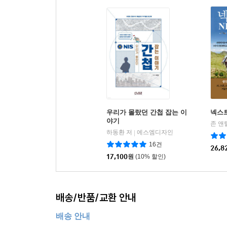
이 책을 구입하신 분들이 산
분야 연관 책
우리가 몰랐던 간첩 잡는 이
넥스
야기
하동환 저
에스엠디자인
|
16건
26,8
17,100
원
(10% 할인)
배송/반품/교환 안내