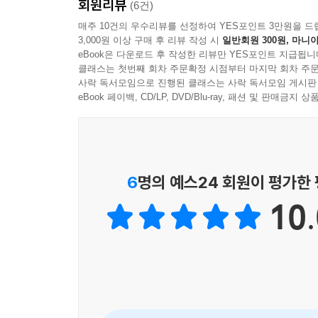
회원리뷰
몰아가는지, 이 프레임을 벗기지 못하면 왜 자유민
(6건)
매주 10건의 우수리뷰를 선정하여 YES포인트 3만원을 드
3,000원 이상 구매 후 리뷰 작성 시
일반회원 300원, 마니아
01 대한민국은 체제전쟁 중체제전쟁이란 무엇인가?
eBook은 다운로드 후 작성한 리뷰만 YES포인트 지급됩니
학살로 이어지는지 설명한다. 1980년대 주사파
클래스는 첫번째 회차 주문확정 시점부터 마지막 회차 주문
정치권 주도세력이 되었는지를 밝힌다. 대통령 비상계
사락 독서모임으로 진행된 클래스는 사락 독서모임 게시판
eBook 페이백, CD/LP, DVD/Blu-ray, 패션 및 판매금
02 종북 좌익, 대한민국을 장악한 기적의 프레임전
어떻게 30년간 젊은 세대를 좌파로 흡수했는지, 4
탄핵했는지를 분석한다.
6
명의 예스24 회원이 평가한
03 중국의 초한전과 선거 개입문제중국의 '초한전(超
10.
WEB을 통한 부정선거 시스템 전파 가능성을 검토한
04 부정선거, 어떻게 대응할 것인가?2020년 총선
52%p의 극심한 편차, 고양시 개표소 3,025장 
미국 선거감시단이 한국 선거를 어떻게 평가했는지