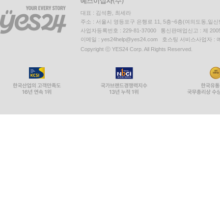
대표 : 김석환, 최세라
주소 : 서울시 영등포구 은행로 11, 5층~6층(여의도동,일신
사업자등록번호 : 229-81-37000 통신판매업신고 : 제 200
이메일 : yes24help@yes24.com 호스팅 서비스사업자 :
Copyright ⓒ YES24 Corp. All Rights Reserved.