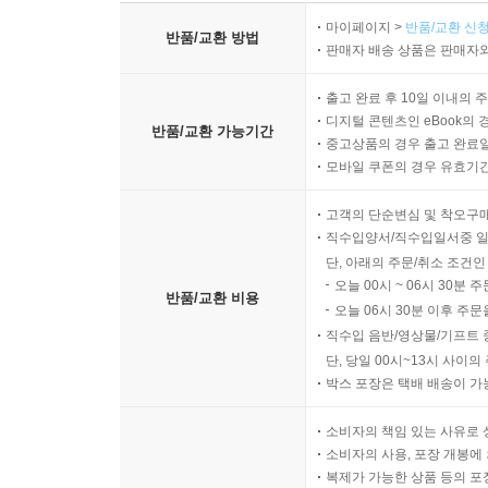
※ 상품 설명에 반품/교환과 관련한 안내가 있는경우 아래 
마이페이지 >
반품/교환 신청
반품/교환 방법
판매자 배송 상품은 판매자와
출고 완료 후 10일 이내의 
디지털 콘텐츠인 eBook의 
반품/교환 가능기간
중고상품의 경우 출고 완료일
모바일 쿠폰의 경우 유효기간(
고객의 단순변심 및 착오구
직수입양서/직수입일서중 일
단, 아래의 주문/취소 조건인
오늘 00시 ~ 06시 30분 
반품/교환 비용
오늘 06시 30분 이후 주문
직수입 음반/영상물/기프트 
단, 당일 00시~13시 사이
박스 포장은 택배 배송이 가
소비자의 책임 있는 사유로 
소비자의 사용, 포장 개봉에 