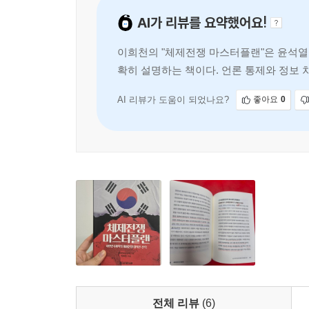
05 미국의 신냉전 전략과 이재명정권 대응트럼프
도광양회로 대응하는 이재명 정권의 충돌을 전망한
AI가 리뷰를 요약했어요!
이희천의 "체제전쟁 마스터플랜"은 윤석열
06 대한민국세력의 대역전 전략국민깨우기운동의 
확히 설명하는 책이다. 언론 통제와 정보
가치론과 민생론을 통합하는 법. 2026년 6월 지
국 국민이라면 반드시 읽어야 할
에필로그 : 누가 절망을 말하는가?"위기가 기회
AI 리뷰가 도움이 되었나요?
좋아요
0
대한민국이 다시 한번 기적을 만들 수 있다는 희망의
저자의 말
『체제전쟁 마스터플랜』. 이 책은 국민각성운동의
만드는 마스터플랜이 될 것입니다. 사상전의 논산훈
프레임에 갇혀 허우적거리는 모습을 보며 안타까
일사분란한 교육훈련도 받지 않았기에 모래알 같
대한민국세력이 종북 좌익세력에 역전승을 거두
갖추어야 합니다.