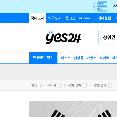
국내도서
외국도서
중고샵
eBook
크레마클럽
C
빠른분야찾기
베스트
신상품
이벤트
바이백
매
웰컴
국내도서
사회 정치
국방/군사