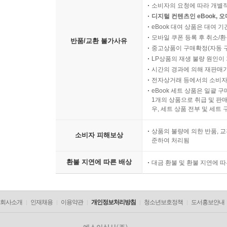
복제가 가능한 상품 등의 포장을 
소비자의 요청에 따라 개별
디지털 컨텐츠인 eBook, 
eBook 대여 상품은 대여 기
모바일 쿠폰 등록 후 취소/환
반품/교환 불가사유
중고상품이 구매확정(자동 
LP상품의 재생 불량 원인이 기
시간의 경과에 의해 재판매가
전자상거래 등에서의 소비자
eBook 세트 상품은 일괄 
1개의 상품으로 취급 및 판매
우, 세트 상품 전부 및 세트
상품의 불량에 의한 반품, 교
소비자 피해보상
준하여 처리됨
환불 지연에 따른 배상
대금 환불 및 환불 지연에 
회사소개
인재채용
이용약관
개인정보처리방침
청소년보호정책
도서홍보안내