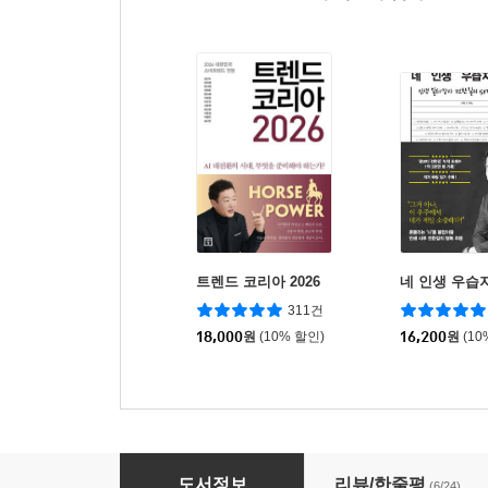
트렌드 코리아 2026
네 인생 우습
311건
18,000
원
(10% 할인)
16,200
원
(10
체제전쟁 마스터플랜
도서정보
리뷰/한줄평
(6/24)