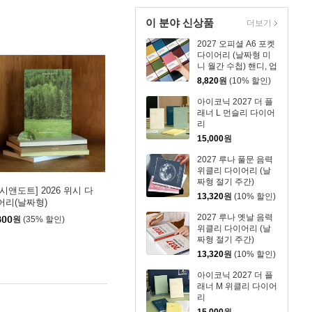
이 분야 신상품
더보기
2027 오피셜 A6 포켓
다이어리 (날짜형 미
니 월간 수첩) 핸디, 업
무용
8,820
원
(10% 할인)
아이코닉 2027 더 플
래너 L 먼슬리 다이어
리
15,000
원
2027 루나 풀문 음력
위클리 다이어리 (날
짜형 절기 주간)
시앤도트] 2026 위시 다
13,320
원
(10% 할인)
어리(날짜형)
2027 루나 옛날 음력
800
원
(35% 할인)
위클리 다이어리 (날
짜형 절기 주간)
13,320
원
(10% 할인)
아이코닉 2027 더 플
래너 M 위클리 다이어
리