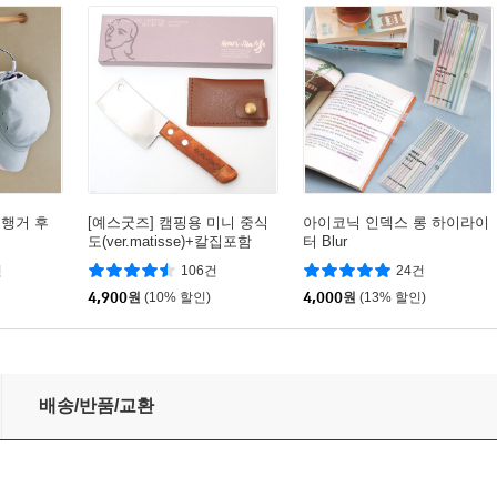
 행거 후
[예스굿즈] 캠핑용 미니 중식
아이코닉 인덱스 롱 하이라이
도(ver.matisse)+칼집포함
터 Blur
건
106건
24건
4,900
원
(10% 할인)
4,000
원
(13% 할인)
배송/반품/교환