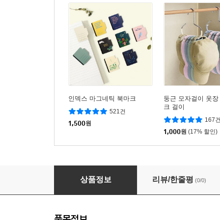
인덱스 마그네틱 북마크
둥근 모자걸이 옷장
크 걸이
521건
167
1,500
원
1,000
원
(17% 할인)
2026 동물원 다이어리 베이직 데일리
상품정보
리뷰/한줄평
(0/0)
품목정보