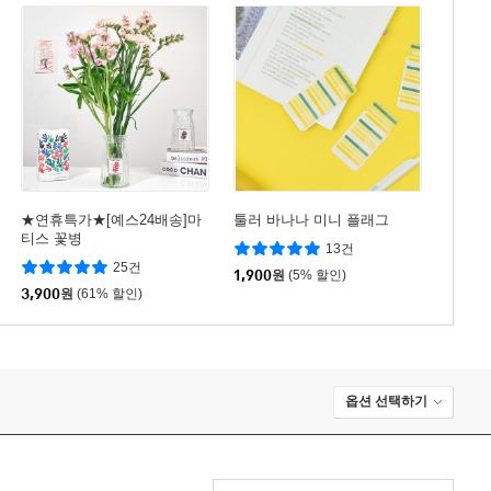
★연휴특가★[예스24배송]마
툴러 바나나 미니 플래그
티스 꽃병
13건
25건
1,900
원
(5% 할인)
3,900
원
(61% 할인)
옵션 선택하기