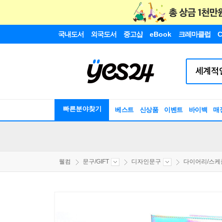
국내도서
외국도서
중고샵
eBook
크레마클럽
C
빠른분야찾기
베스트
신상품
이벤트
바이백
매
웰컴
문구/GIFT
디자인문구
다이어리/스케줄