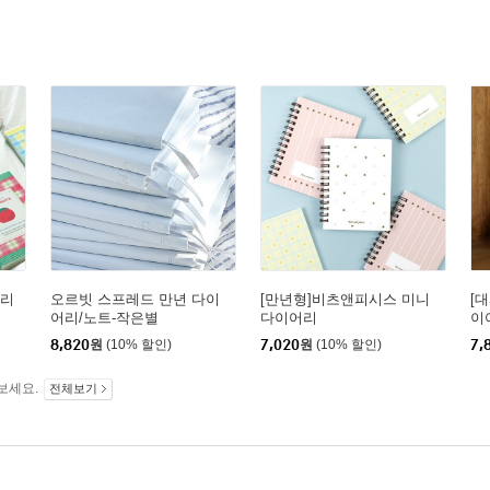
일리
오르빗 스프레드 만년 다이
[만년형]비츠앤피시스 미니
[대
어리/노트-작은별
다이어리
이
8,820
원
(10% 할인)
7,020
원
(10% 할인)
7,
보세요.
전체보기