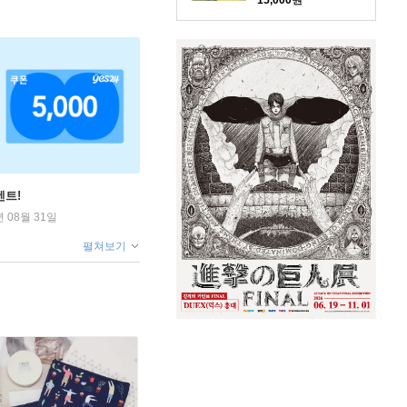
15,000
원
벤트!
년 08월 31일
펼쳐보기