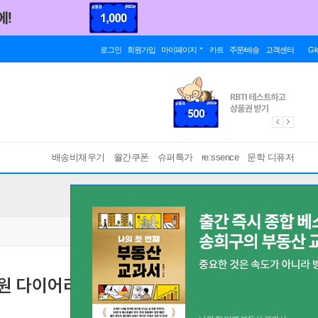
로그인
회원가입
마이페이지
카트
주문/배송
고객센터
Gl
배송비채우기
월간쿠폰
슈퍼특가
re:ssence
문학 디퓨저
물원 다이어리 베이직 데일리
[ 한정판매SALE ]