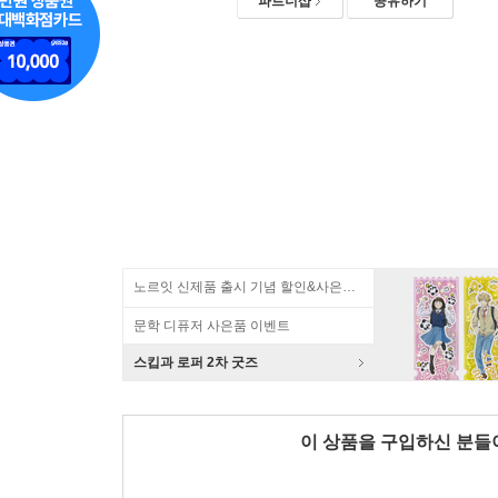
파트너샵
공유하기
노르잇 신제품 출시 기념 할인&사은품 증정!
문학 디퓨저 사은품 이벤트
스킵과 로퍼 2차 굿즈
이 상품을 구입하신 분