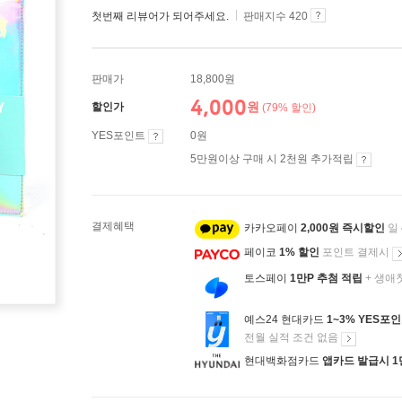
첫번째 리뷰어가 되어주세요.
판매지수 420
판매가
18,800원
4,000
원
할인가
(79% 할인)
YES포인트
0원
5만원이상 구매 시 2천원 추가적립
결제혜택
카카오페이
2,000원 즉시할인
일
페이코
1% 할인
포인트 결제시
토스페이
1만P 추첨 적립
+ 생애
예스24 현대카드
1~3% YES포
전월 실적 조건 없음
현대백화점카드
앱카드 발급시 1