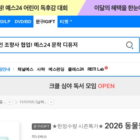
D/LP
DVD/BD
문구
/GIFT
티켓
장안내
채널예스
사락
예스펀딩
클래스24
독서유형검사
RBTI Lab
독서유형검사
크클 심야 독서 모임
OPEN
...
다이어리 (날짜...
2026 동
★한정수량 시즌특가★
문구/GIFT
미니버스