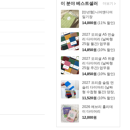
이 분야 베스트셀러
더보기
[만년형] 니어앤디어
일기장
14,000
원
(11% 할인)
2027 오피셜 A5 먼슬
리 다이어리 (날짜형
25절 월간) 업무용
14,850
원
(10% 할인)
2027 오피셜 A5 위클
리 다이어리 (날짜형
25절 주간) 업무용
14,850
원
(10% 할인)
2027 프리즘 슬림 먼
슬리 다이어리 (날짜
형 수첩형 월간) 양장,
밴드
11,520
원
(10% 할인)
2026 에브리 홀리데
이 다이어리
12,000
원