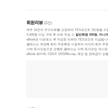
손으로 만든 빵을 새들에게도 나눠 주고, 한 번도 
해보기 어려웠을 즐거운 경험을 나눈다. 노래와 빵
어느새 현실로 돌아가야 할 시간은 다가오기 마련이다
회원리뷰
(0건)
매주 10건의 우수리뷰를 선정하여 YES포인트 3만원을 드
작아지고 구멍 난 손을 따스하게 맞잡아주는 아이
3,000원 이상 구매 후 리뷰 작성 시
일반회원 300원, 마니아
eBook은 다운로드 후 작성한 리뷰만 YES포인트 지급됩니
아이가 이 섬에서 만난 친구는 유리이다. 유일하게
클래스는 첫번째 회차 주문확정 시점부터 마지막 회차 주문
사락 독서모임으로 진행된 클래스는 사락 독서모임 게시판
귀와 작아진 손을 가진 아이이다. ‘눈물’은 이 
eBook 페이백, CD/LP, DVD/Blu-ray, 패션 및 판매금
작가는 ‘별처럼 반짝이는’ 따뜻한 섬을 잠시나마 제공
되는 소리를 들었기에 자기도 모르게 작아진 귀, 하
느끼는 ‘작아진 입’을 가진 아이. 아이들의 입과 
모른다.
서로 상처와 눈물이 많은 아이들이지만 이 섬에서
다정함과 따스함을 익힌다. 세상에서 받아보지 못한
되는 것이다. 치유와 긍정적인 성장은 소외되고 상처