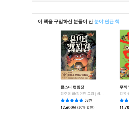
친구를 만날 수 있을 거라는 고소한 희망을 품을 수 
이 책을 구입하신 분들이 산
분야 연관 책
몬스터 캠핑장
무적
정주영 글/김현민 그림
비룡소
김유 
|
68건
12,600
원
(10% 할인)
11,7