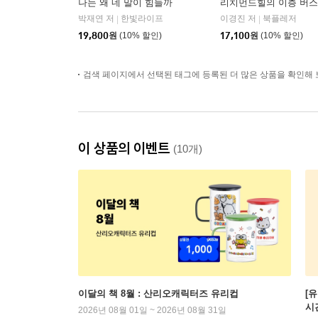
나는 왜 네 말이 힘들까
리치먼드힐의 이층 버스
박재연 저
한빛라이프
이경진 저
북플레저
|
|
19,800
원
(10% 할인)
17,100
원
(10% 할인)
검색 페이지에서 선택된 태그에 등록된 더 많은 상품을 확인해 
이 상품의 이벤트
(10개)
이달의 책 8월 : 산리오캐릭터즈 유리컵
[
시
2026년 08월 01일 ~ 2026년 08월 31일