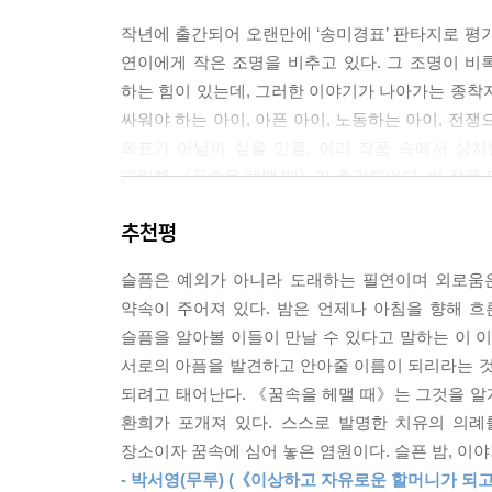
작년에 출간되어 오랜만에 ‘송미경표’ 판타지로 평
연이에게 작은 조명을 비추고 있다. 그 조명이 비
하는 힘이 있는데, 그러한 이야기가 나아가는 종착
싸워야 하는 아이, 아픈 아이, 노동하는 아이, 전
목표가 아닐까 싶을 만큼, 여러 작품 속에서 상처
그림책 《꿈속을 헤맬 때》가 출간되었다. 이 작품
추천평
황인찬 시인의 시에 그림을 그린 첫 번째 그림책
이야기가 아름답게 펼쳐진다. 송미경 작가는 《꿈
슬픔은 예외가 아니라 도래하는 필연이며 외로움은
《꿈속을 헤맬 때》의 텍스트는 서수연 그림과 오래
약속이 주어져 있다. 밤은 언제나 아침을 향해 흐른
슬픔을 알아볼 이들이 만날 수 있다고 말하는 이 
노래와 빵과 놀이동산이 있는 별처럼 반짝이고 낮처
서로의 아픔을 발견하고 안아줄 이름이 되리라는 것
되려고 태어난다. 《꿈속을 헤맬 때》는 그것을 알게
아이는 혼자 울다 잠들었다. 함께 자는 이도 없고,
환희가 포개져 있다. 스스로 발명한 치유의 의례
‘별처럼 반짝이는 섬’을 본다. 아이는 가고 싶지만
장소이자 꿈속에 심어 놓은 염원이다. 슬픈 밤, 이야
어쩐 일이지 많은 아이들이 있다. 아이들은 하나같이 
- 박서영(무루) (《이상하고 자유로운 할머니가 되
친구’임을 알아본다. 둘은 섬에서 손을 꼭 잡고 여