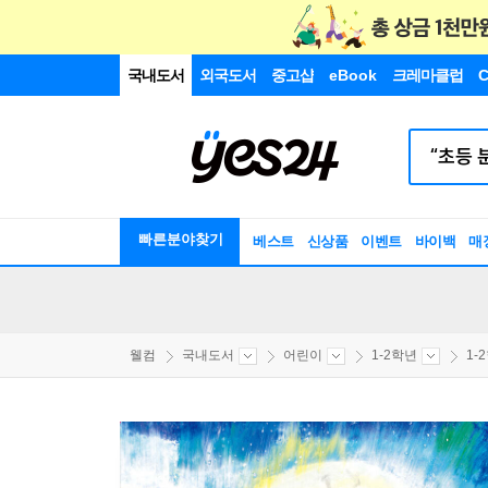
국내도서
외국도서
중고샵
eBook
크레마클럽
C
빠른분야찾기
베스트
신상품
이벤트
바이백
매
웰컴
국내도서
어린이
1-2학년
1-