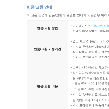
반품/교환 안내
※ 상품 설명에 반품/교환과 관련한 안내가 있는경우 아래 
마이페이지 >
반품/교환 신청
반품/교환 방법
판매자 배송 상품은 판매자와
출고 완료 후 10일 이내의 
디지털 콘텐츠인 eBook의 
반품/교환 가능기간
중고상품의 경우 출고 완료일
모바일 쿠폰의 경우 유효기간(
고객의 단순변심 및 착오구
직수입양서/직수입일서중 일
단, 아래의 주문/취소 조건인
오늘 00시 ~ 06시 30분 
반품/교환 비용
오늘 06시 30분 이후 주문
직수입 음반/영상물/기프트 
단, 당일 00시~13시 사이
박스 포장은 택배 배송이 가