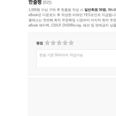
한줄평
(0건)
서로를 의지하고 성장하는 아이들을 그리는 작가
1,000원 이상 구매 후 한줄평 작성 시
일반회원 50원, 마니
eBook은 다운로드 후 작성한 리뷰만 YES포인트 지급됩니
송미경 작품의 아이들은 대체로 어른들이 부재하
클래스는 첫번째 회차 주문확정 시점부터 마지막 회차 주문
이야기는 아동문학의 효용과 그 가치를 낙관적으로 
eBook 페이백, CD/LP, DVD/Blu-ray, 패션 및 판매금
이야기, 괴이한 세계를 창조했지만 지금 이 땅의 
말했듯이 송미경은 “한국 아동문학이 이전에 갖지 
평점
작가의 이야기는 앞으로도 꾸준히 계속될 듯해 보인
한글 기준 50자까지 작성가능
송미경의 세계관을 완벽하게 재현한 서수연의 그림
화가 서수연은 혼자 ‘퇴근길 드로잉’을 그려 인
마침내 2024년에는 알부스 갤러리에서 개인전을 개
이다. 첫 번째 그림책임에도 2024년 서울국제도서
《꿈속을 헤맬 때》는 송미경의 ‘어디에도 없는 세
특유의 서사적 세계와 만나 하나로 합체된 듯이 꿈속
마시는 천진난만한 아이들의 표정, 함께 노래한 돌
특히 아이들을 많이 그렸던 것만큼 이 책 속 아