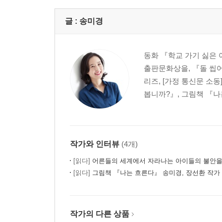
글 :
송미경
동화 『학교 가기 싫은
출판문화상을, 『돌 씹어
리즈, [가정 통신문 소
봅니까?』, 그림책 『나는
작가와 인터뷰
(4개)
[읽다]
어른들의 세계에서 자라나는 아이들의 불안을 
[읽다]
그림책 『나는 흐른다』 송미경, 장선환 작가
작가의 다른 상품