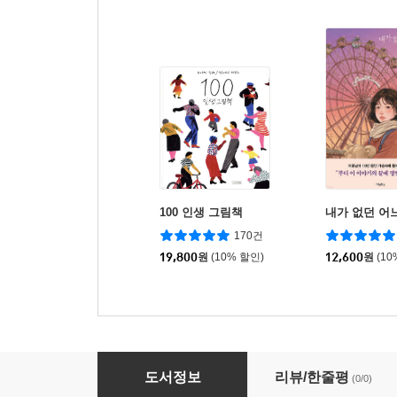
100 인생 그림책
내가 없던 어
170건
19,800
원
(10% 할인)
12,600
원
(10
꿈속을 헤맬 때
도서정보
리뷰/한줄평
(0/0)