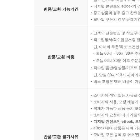
디지털 콘텐츠인 eBook의 
반품/교환 가능기간
중고상품의 경우 출고 완료일
모바일 쿠폰의 경우 유효기간(
고객의 단순변심 및 착오구
직수입양서/직수입일서중 일
단, 아래의 주문/취소 조건인
오늘 00시 ~ 06시 30분 
반품/교환 비용
오늘 06시 30분 이후 주문
직수입 음반/영상물/기프트 
단, 당일 00시~13시 사이
박스 포장은 택배 배송이 가
소비자의 책임 있는 사유로 
소비자의 사용, 포장 개봉에 
복제가 가능한 상품 등의 포장을 
소비자의 요청에 따라 개별
디지털 컨텐츠인 eBook, 
eBook 대여 상품은 대여 기
모바일 쿠폰 등록 후 취소/환
반품/교환 불가사유