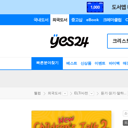
국내도서
외국도서
중고샵
eBook
크레마클럽
C
빠른분야찾기
베스트
신상품
이벤트
바이백
매
웰컴
외국도서
ELT/사전
듣기·읽기·말하...
소
외