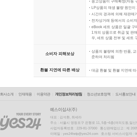
중고상품이 구매확정(자동 
LP상품의 재생 불량 원인이 기
시간의 경과에 의해 재판매가
전자상거래 등에서의 소비자
eBook 세트 상품은 일괄 
1개의 상품으로 취급 및 판매
우, 세트 상품 전부 및 세트
상품의 불량에 의한 반품, 교
소비자 피해보상
준하여 처리됨
환불 지연에 따른 배상
대금 환불 및 환불 지연에 
회사소개
인재채용
이용약관
개인정보처리방침
청소년보호정책
도서홍보안내
대표 : 김석환, 최세라
주소 : 서울시 영등포구 은행로 11, 5층~6층(여의도동,일신
사업자등록번호 : 229-81-37000 통신판매업신고 : 제 200
이메일 : yes24help@yes24.com 호스팅 서비스사업자 :