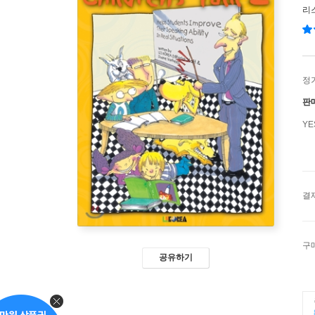
리스
정
판
Y
결
구
공유하기