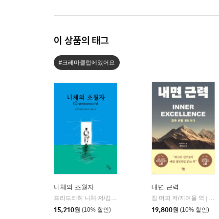
이 상품의 태그
#크레마클럽에있어요
니체의 초월자
내면 근력
프리드리히 니체 저/김철 편역
히읏
짐 머피 저/지여울 역
윌북(
|
|
15,210
원
(10% 할인)
19,800
원
(10% 할인)