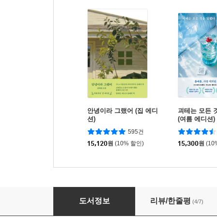
안녕이라 그랬어 (집 에디
괴테는 모든 
션)
(여름 에디션)
595건
15,120
원
(10% 할인)
15,300
원
(10
글쓰기로 독립하는 법
도서정보
리뷰/한줄평
(4/7)