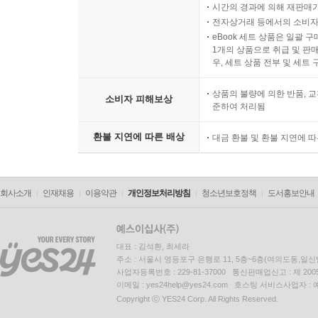
시간의 경과에 의해 재판매가
전자상거래 등에서의 소비자
eBook 세트 상품은 일괄 
1개의 상품으로 취급 및 판매
우, 세트 상품 전부 및 세트
상품의 불량에 의한 반품, 교
소비자 피해보상
준하여 처리됨
환불 지연에 따른 배상
대금 환불 및 환불 지연에 
회사소개
인재채용
이용약관
개인정보처리방침
청소년보호정책
도서홍보안내
대표 : 김석환, 최세라
주소 : 서울시 영등포구 은행로 11, 5층~6층(여의도동,일신
사업자등록번호 : 229-81-37000 통신판매업신고 : 제 200
이메일 : yes24help@yes24.com 호스팅 서비스사업자 :
Copyright ⓒ YES24 Corp. All Rights Reserved.