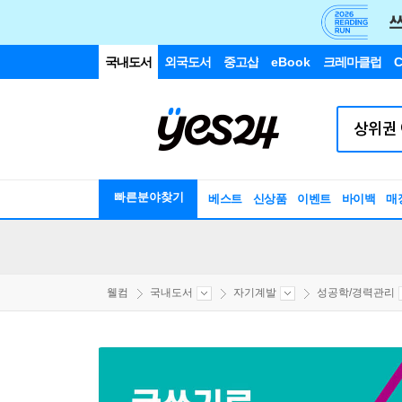
국내도서
외국도서
중고샵
eBook
크레마클럽
C
빠른분야찾기
베스트
신상품
이벤트
바이백
매
웰컴
국내도서
자기계발
성공학/경력관리