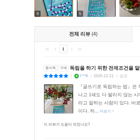
관계에 기대어 사는 것이야말로 삶을 ‘자신이 진실
볼 수 있는 정직한 도구일지도 모릅니다. 삶의 면면
9
5
저자의 제안대로 글이나 책과 먼 사람이라도 한 
가늠해 볼 계기가 될 것입니다.
전체 리뷰
(4)
1
독립을 하기 위한 전제조건을 말
종이책
구매
i***9
2025-12-21
신고
|
|
|
『글쓰기로 독립하는 법』은 
나고 1쇄도 다 팔리지 않는 시
라고 말하는 사람이 있다. 바
이다. 하...
더보기
이 리뷰가 도움이 되었나요?