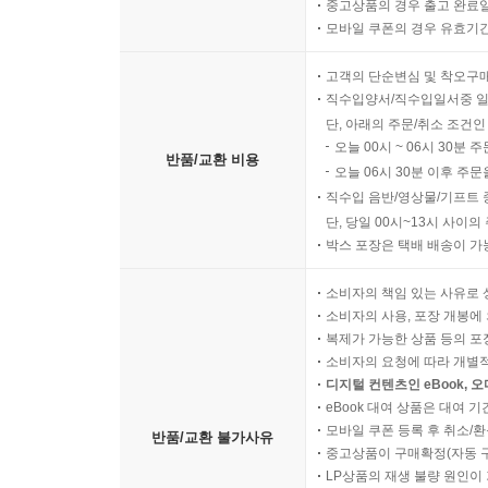
중고상품의 경우 출고 완료일
모바일 쿠폰의 경우 유효기간(
고객의 단순변심 및 착오구
직수입양서/직수입일서중 일
단, 아래의 주문/취소 조건인
오늘 00시 ~ 06시 30분 
반품/교환 비용
오늘 06시 30분 이후 주문
직수입 음반/영상물/기프트 
단, 당일 00시~13시 사이
박스 포장은 택배 배송이 가
소비자의 책임 있는 사유로 
소비자의 사용, 포장 개봉에 
복제가 가능한 상품 등의 포장을 
소비자의 요청에 따라 개별
디지털 컨텐츠인 eBook, 
eBook 대여 상품은 대여 기
모바일 쿠폰 등록 후 취소/환
반품/교환 불가사유
중고상품이 구매확정(자동 
LP상품의 재생 불량 원인이 기