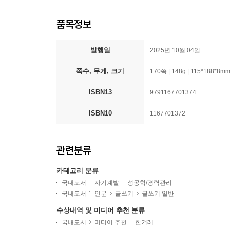
품목정보
발행일
2025년 10월 04일
쪽수, 무게, 크기
170쪽 | 148g | 115*188*8m
ISBN13
9791167701374
ISBN10
1167701372
관련분류
카테고리 분류
국내도서
자기계발
성공학/경력관리
국내도서
인문
글쓰기
글쓰기 일반
수상내역 및 미디어 추천 분류
국내도서
미디어 추천
한겨레