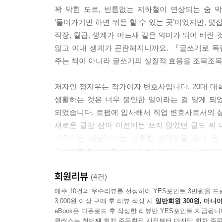
꽉 막힌 도로, 빈틈없는 지하철이 연상되는 숨 
‘들어가기만 하면 뭐든 할 수 있는 곳’이었지만, 
직장, 월급, 생계가 어느새 같은 의미가 되어 버린
않고 이내 생계가 곤란해지니까요. 『글쓰기로 독
주는 책이 아니라 글쓰기의 실질적 효용을 조목조목
저자인 정지우는 작가이자 변호사입니다. 20대 대
생활하는 것은 너무 불안한 일이라는 걸 알게 되
되었습니다. 로펌에 입사해서 직업 변호사로서의 
새로운 글감 삼아 이전에는 쓰지 않았던 글도 써 
기획하는 사람’이라는 모호한 정체성을 갖게 된
글쓰기를 취미로 할 수 있게 된 것이 아니라, 로펌의
회원리뷰
꾸준히 글 쓴 덕에 생긴 다양한 ‘관계’가 생계의 
(4건)
그렇게 방송인·뉴스레터 발행인·독서모임 운영자·글쓰
매주 10건의 우수리뷰를 선정하여 YES포인트 3만원을 드
3,000원 이상 구매 후 리뷰 작성 시
일반회원 300원, 마니아
확신이 들었을 때 다니던 직장에서 나와 프리랜서가
eBook은 다운로드 후 작성한 리뷰만 YES포인트 지급됩니
이들에게 글쓰기를 권합니다. 글쓰기는 우리 삶의
클래스는 첫번째 회차 주문확정 시점부터 마지막 회차 주문