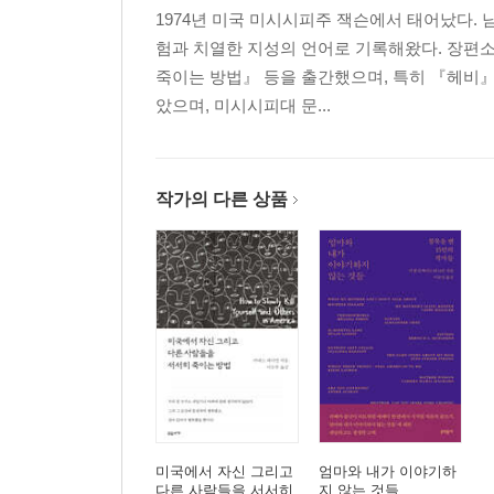
1974년 미국 미시시피주 잭슨에서 태어났다. 
판타스틱
험과 치열한 지성의 언어로 기록해왔다. 장편
재앙
죽이는 방법』 등을 출간했으며, 특히 『헤비』로
이미
았으며, 미시시피대 문...
곧
4부 중독된 미국인들
작가의 다른 상품
채소
공포
안전벨트
약속들
휘어진
옮긴이의 말
미국에서 자신 그리고
엄마와 내가 이야기하
다른 사람들을 서서히
지 않는 것들