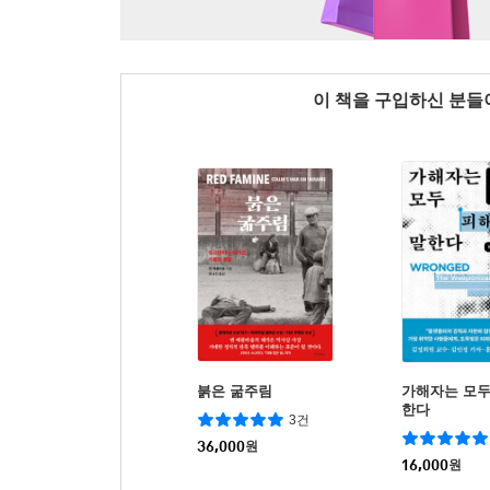
이 책을 구입하신 분
붉은 굶주림
가해자는 모두
한다
3건
36,000
원
16,000
원