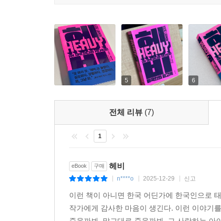
결과가 되며 얽히고설킨 유기적 관계를 형성한다. 그
고통을 담는 그릇이자, 사회적 억압이 각인되는 살아
이 책의 감정적 핵심이자 기본 서사는 어머니와의
풀어내지 않는다. 대신 쌍방의 상처를 드러내고 
『헤비』를 통해 어머니에게 보내는 이 길고 고
5
6
포기하지 않으려는 사랑의 행위에 다름 아니다.
전체 리뷰
(7)
나는 침대 끝에, 당신은 책상에 앉았습니다. 우리
같았는데, 나는 아니었습니다. 당신을 탓하려면 내가
1
『헤비』의 모든 주제는 저자의 ‘몸’을 통해 구체
상징이다. 여기서 몸은 육체 이상의, 개인사와 사
헤비
eBook
구매
행위, 자기혐오로 스스로를 굶기는 처절한 투쟁,
n****o
2025-12-29
신고
|
|
|
만들어낸 결과물이다.
이런 책이 아니면 한국 어딘가에 한국인으로 
작가에게 감사한 마음이 생긴다. 이런 이야기
이러한 서술은 몸에 새겨진 폭력과 공포, 생존의
죽을까봐, 말그대로 죽을까봐, 그 사랑하는 아이