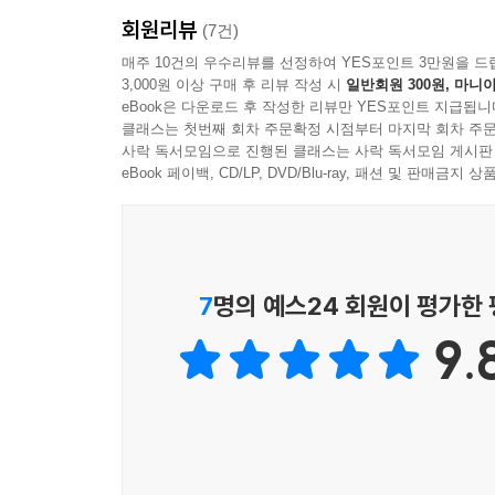
이러한 문학적 태도의 뿌리에는 역설적으로 어머니가 
회원리뷰
세상에서 흑인 소년이 가질 수 있는 유일한 갑옷이
(7건)
아들에게 ‘고쳐 쓰기’는 단순한 작문 기술을 넘어,
매주 10건의 우수리뷰를 선정하여 YES포인트 3만원을 드
3,000원 이상 구매 후 리뷰 작성 시
일반회원 300원, 마니아
도구로, 오히려 가장 숨기고 싶었던 진실을 파헤친다
eBook은 다운로드 후 작성한 리뷰만 YES포인트 지급됩니
몸의 물리적 무게까지 - 그는 모든 ‘헤비’한 진실들
클래스는 첫번째 회차 주문확정 시점부터 마지막 회차 주문
사락 독서모임으로 진행된 클래스는 사락 독서모임 게시판
그러니까 『헤비』는 어머니의 가르침을 가장 충
eBook 페이백, CD/LP, DVD/Blu-ray, 패션 및 판매금
투쟁기다. 그의 글쓰기는 고백과 폭로의 형식을 취
치열한 자기 탐색의 끝에서 저자는 마침내 그 누구도
읽기, 다시 읽기, 쓰기, 고쳐 쓰기. 이 네 가지를
7
명의 예스24 회원이 평가한
시작했습니다. 그런데 그 선물들 덕분에, 혹은 바
9.
잔혹하리만큼 솔직하지 못했다는 걸. 그리고 다른 모
개인적 고백으로 그려낸 시대의 상처,
가족·정체성·인종을 넘나들다
『헤비』의 힘은 개인의 이야기를 시대의 이야기로 