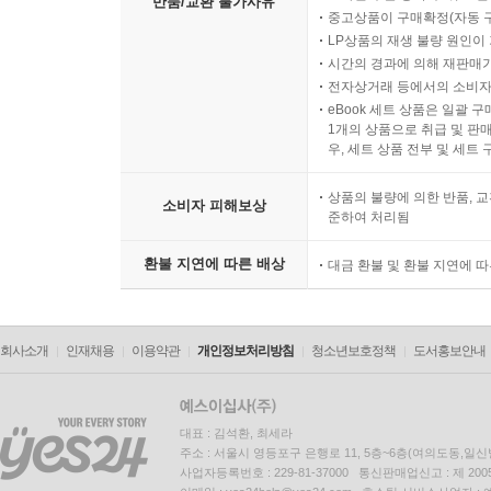
반품/교환 불가사유
중고상품이 구매확정(자동 
LP상품의 재생 불량 원인이 기
시간의 경과에 의해 재판매가
전자상거래 등에서의 소비자
eBook 세트 상품은 일괄 
1개의 상품으로 취급 및 판매
우, 세트 상품 전부 및 세트
상품의 불량에 의한 반품, 교
소비자 피해보상
준하여 처리됨
환불 지연에 따른 배상
대금 환불 및 환불 지연에 
회사소개
인재채용
이용약관
개인정보처리방침
청소년보호정책
도서홍보안내
대표 : 김석환, 최세라
주소 : 서울시 영등포구 은행로 11, 5층~6층(여의도동,일신
사업자등록번호 : 229-81-37000 통신판매업신고 : 제 200