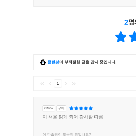
않는 무게가 된다.
키에스 레이먼의 『헤비』는 바로 그 무게의 실체를 
2
명
책은 ‘강한 남자’가 되기를 강요하는 세상의 신화에
위에 올려놓는다. 인종차별의 상처, 어머니의 사랑과
않아도 괜찮다고, 오히려 그 연약함을 인정하는 순간
가장 근원적인 질문이자, 솔직한 자기 탐색이 어디
클린봇
이 부적절한 글을 감지 중입니다.
『헤비』의 진정한 ‘무게’는 가장 개인적인 고백이 
어두운 부분을 정직하게 이야기할 때, 우리는 더이
시작된다는 묵직한 희망을 이 책은 우리에게 건넨다
1
eBook
구매
이 책을 읽게 되어 감사할 따름
이 한줄평이 도움이 되었나요?