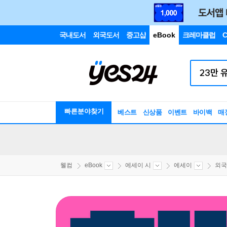
국내도서
외국도서
중고샵
eBook
크레마클럽
C
빠른분야찾기
베스트
신상품
이벤트
바이백
매
웰컴
eBook
에세이 시
에세이
외국