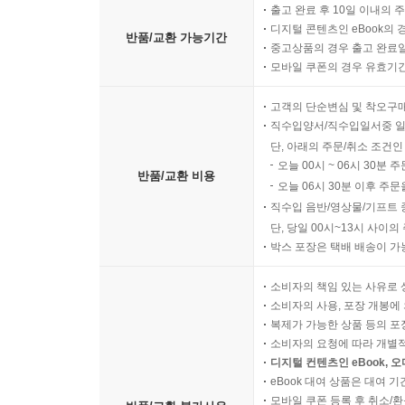
출고 완료 후 10일 이내의 
디지털 콘텐츠인 eBook의 
반품/교환 가능기간
중고상품의 경우 출고 완료일
모바일 쿠폰의 경우 유효기간(
고객의 단순변심 및 착오구
직수입양서/직수입일서중 일
단, 아래의 주문/취소 조건인
오늘 00시 ~ 06시 30분 
반품/교환 비용
오늘 06시 30분 이후 주문
직수입 음반/영상물/기프트 
단, 당일 00시~13시 사이
박스 포장은 택배 배송이 가
소비자의 책임 있는 사유로 
소비자의 사용, 포장 개봉에 
복제가 가능한 상품 등의 포장을 
소비자의 요청에 따라 개별
디지털 컨텐츠인 eBook, 
eBook 대여 상품은 대여 기
모바일 쿠폰 등록 후 취소/환