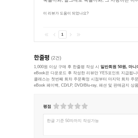
억압된 몸과 기억을 되살리며, 침묵 대신 얻어낸 
이 리뷰가 도움이 되었나요?
내 몸은 알고 있었습니다. 내 몸무게, 그 정확한 숫
숫자를 통제하는 일은, 소설이나 에세이를 쓰거나, 
1
안을 가장 풍요롭게 채워주었습니다. _331쪽
그리하여 『헤비』는 개인의 고백을 넘어, 미국
한줄평
(2건)
확장된다. 미시시피에 뿌리내린 인종차별, 백인 
1,000원 이상 구매 후 한줄평 작성 시
일반회원 50원, 마니
만들어낸 비만. 『헤비』는 인종, 계급, 젠더의
eBook은 다운로드 후 작성한 리뷰만 YES포인트 지급됩니
고백이 어떻게 가장 강력한 정치적 증언이 될 수
클래스는 첫번째 회차 주문확정 시점부터 마지막 회차 주문
긴밀히 연결되어 있음을 성찰하게 한다.
eBook 페이백, CD/LP, DVD/Blu-ray, 패션 및 판매금
삶을 바꾸고 싶다면, 무거워져야 한다
평점
인종과 국경을 뛰어넘는 위대한 공감의 힘
한글 기준 50자까지 작성가능
누구나 마음속에 삼켜버린 말들이 있다. 괜찮지 않
사라지지 않는다. 그것은 몸 어딘가에 차곡차곡 쌓여