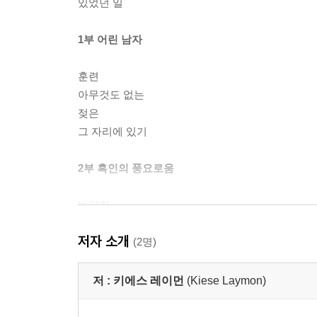
있었던 일
1부 어린 남자
훈련
아무것도 없는
젖은
그 자리에 있기
2부 흑인의 풍요로움
빈약한
축약형
저자 소개
헐크
(2명)
깡
저 :
키에스 레이먼
(Kiese Laymon)
3부 집에서 만들어진 것