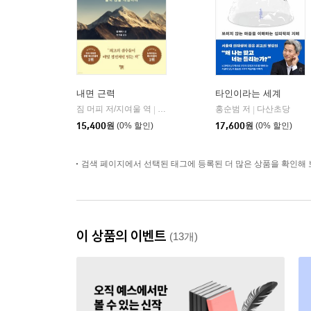
내면 근력
타인이라는 세계
짐 머피 저/지여울 역
윌북(willbook)
홍순범 저
다산초당
|
|
15,400
원
(0% 할인)
17,600
원
(0% 할인)
검색 페이지에서 선택된 태그에 등록된 더 많은 상품을 확인해 
이 상품의 이벤트
(13개)