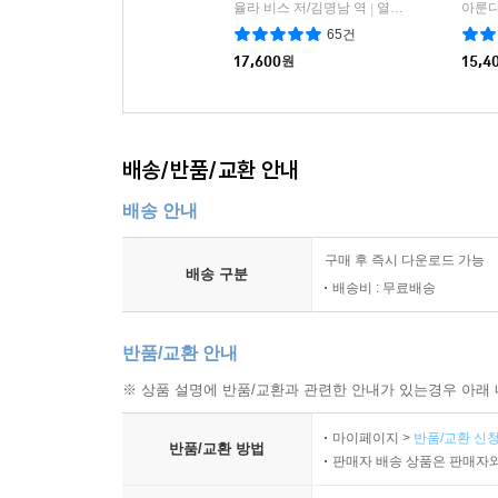
율라 비스 저/김명남 역
열린책들
아룬다
|
65건
17,600
원
15,4
배송/반품/교환 안내
배송 안내
구매 후 즉시 다운로드 가능
배송 구분
배송비 : 무료배송
반품/교환 안내
※ 상품 설명에 반품/교환과 관련한 안내가 있는경우 아래 
마이페이지 >
반품/교환 신청
반품/교환 방법
판매자 배송 상품은 판매자와