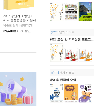
2027 공단기 소방단기
써니 행정법총론 기본서
박준철 편저
공단기(에스티유니타스)
|
39,600
원
(10% 할인)
y****5
님의 리스트
2026 교실 안 학력신장 프로그램 교재 구입
n****1
님의 리스트
방과후 한국어 수업