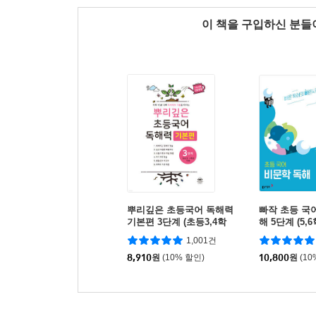
이 책을 구입하신 분
뿌리깊은 초등국어 독해력
빠작 초등 국
기본편 3단계 (초등3,4학
해 5단계 (5,
년)
1,001건
8,910
원
(10% 할인)
10,800
원
(10