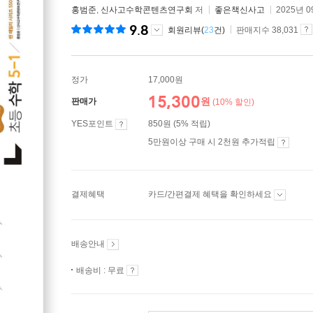
홍범준
,
신사고수학콘텐츠연구회
저
좋은책신사고
2025년 0
9.8
회원리뷰(
23
건)
판매지수 38,031
정가
17,000원
15,300
원
판매가
(10% 할인)
YES포인트
850원 (5% 적립)
5만원이상 구매 시 2천원 추가적립
결제혜택
카드/간편결제 혜택을 확인하세요
배송안내
배송비 : 무료