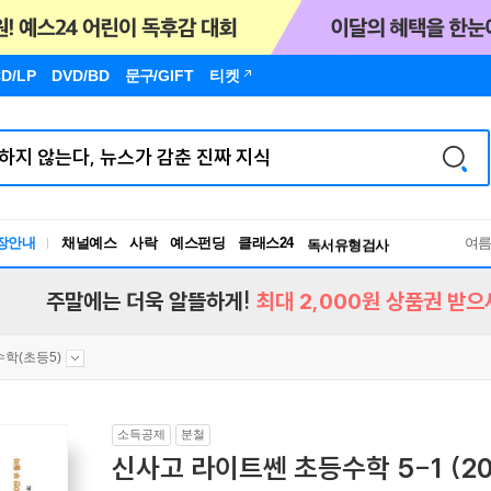
D/LP
DVD/BD
문구
/GIFT
티켓
장안내
채널예스
사락
예스펀딩
클래스24
독서유형검사
여
RBTI Lab
독서유형검사
주말에는 더욱 알뜰하게!
최대 2,000원 상품권 받으
수학(초등5)
소득공제
분철
신사고 라이트쎈 초등수학 5-1 (20