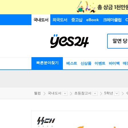
국내도서
외국도서
중고샵
eBook
크레마클럽
C
빠른분야찾기
베스트
신상품
이벤트
바이백
매
웰컴
국내도서
초등참고서
5학년