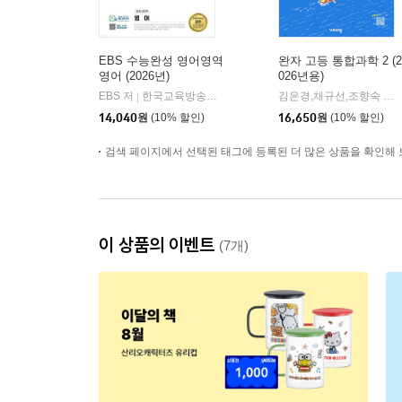
EBS 수능완성 영어영역
완자 고등 통합과학 2 (2
영어 (2026년)
026년용)
EBS 저
한국교육방송공사
김은경,채규선,조향숙 등저
|
14,040
원
(10% 할인)
16,650
원
(10% 할인)
검색 페이지에서 선택된 태그에 등록된 더 많은 상품을 확인해 
이 상품의 이벤트
(7개)