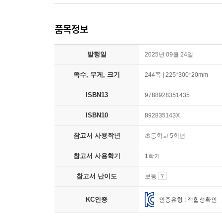
품목정보
발행일
2025년 09월 24일
쪽수, 무게, 크기
244쪽 | 225*300*20mm
ISBN13
9788928351435
ISBN10
892835143X
참고서 사용학년
초등학교 5학년
참고서 사용학기
1학기
참고서 난이도
보통
KC인증
인증유형 : 적합성확인