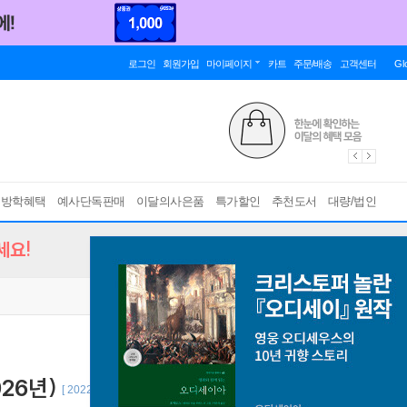
로그인
회원가입
마이페이지
카트
주문/배송
고객센터
Gl
름방학혜택
예사단독판매
이달의사은품
특가할인
추천도서
대량/법인
세요!
26년)
[ 2022 개정 교육과정 ]