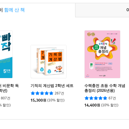
들이
함께 산 책
어 비문학 독
기적의 계산법 2학년 세트
수력충전 초등 수학 개념
6학년)
총정리 (2026년용)
267건
807건
67건
15,300
원
(10% 할인)
% 할인)
14,400
원
(10% 할인)