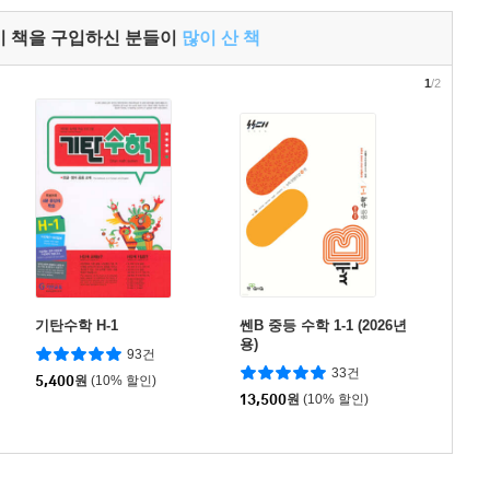
이 책을 구입하신 분들이
많이 산 책
1
/2
기탄수학 H-1
쎈B 중등 수학 1-1 (2026년
용)
93건
33건
5,400
원
(10% 할인)
13,500
원
(10% 할인)