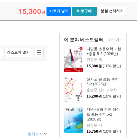
15,300
카트에 넣기
바로구매
분철 선택하기
원
이 분야 베스트셀러
더보기
디딤돌 초등수학 기본
매
리스트에 넣기
+응용 5-2 (2026년)
편집부 저
15,300
원
(10% 할인)
신사고 쎈 초등 수학
5-2 (2026년)
홍범준,신사고수학콘텐츠연구회 공저
16,200
원
(10% 할인)
개념+유형 기본 라이
트 초등수학 5-2
(2026년)
편집부 저
15,750
원
(10% 할인)
펼쳐보기