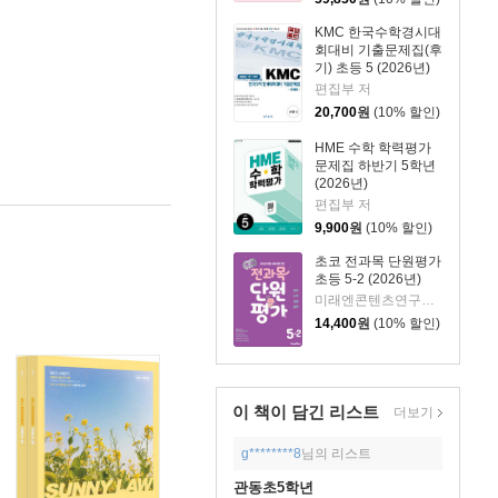
KMC 한국수학경시대
회대비 기출문제집(후
기) 초등 5 (2026년)
편집부 저
20,700
원
(10% 할인)
HME 수학 학력평가
문제집 하반기 5학년
(2026년)
편집부 저
9,900
원
(10% 할인)
초코 전과목 단원평가
초등 5-2 (2026년)
미래엔콘텐츠연구회 저
14,400
원
(10% 할인)
이 책이 담긴
리스트
더보기
g********8
님의 리스트
관동초5학년