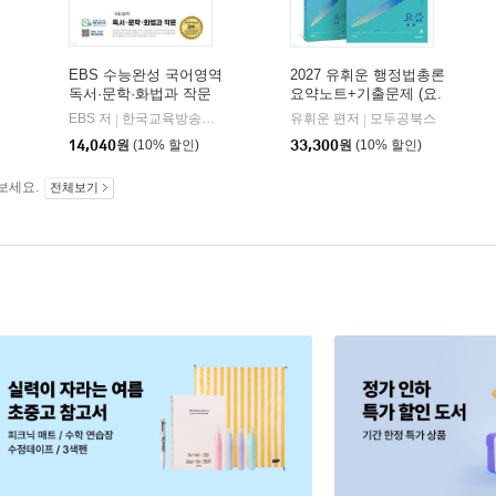
EBS 수능완성 국어영역
2027 유휘운 행정법총론
독서·문학·화법과 작문
요약노트+기출문제 (요.
(2026년)
플.)
비상교육
EBS 저
한국교육방송공사
유휘운 편저
모두공북스
|
|
|
14,040
원
(10% 할인)
33,300
원
(10% 할인)
보세요.
전체보기