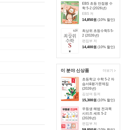
EBS 초등 만점왕 수
학 5-2 (2026년)
EBS 저
14,850
원
(10% 할인)
최상위 초등수학S 5-
2 (2026년)
편집부 저
14,400
원
(10% 할인)
이 분야 신상품
더보기
초등학교 수학 5-2 자
습서&평가문제집
(2026년)
김성여 등저
15,300
원
(10% 할인)
우등생 해법 전과목
시리즈 세트 5-2
(2026년)
편집부 저
59,850
원
(10% 할인)