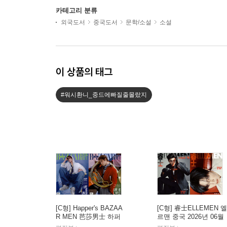
카테고리 분류
외국도서
중국도서
문학/소설
소설
이 상품의 태그
#워시환니_중드에빠질줄몰랐지
[C형] Happer's BAZAA
[C형] 睿士ELLEMEN 엘
R MEN 芭莎男士 하퍼
르맨 중국 2026년 06월
스 바자 맨 중국 2026년
호 : 진철원 (?哲?) 커버