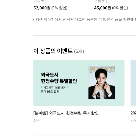
편집부
편집부
|
|
08월호 : 후명호 (侯明
(A형 잡지+B형 잡지+카
52,000
원
(0% 할인)
45,000
원
(0% 할인)
昊) 커버 (A형 잡지+B형
드 10장+포스터 1장+엽
잡지+카드 8장)
서 1장)
검색 페이지에서 선택된 태그에 등록된 더 많은 상품을 확인해 
이 상품의 이벤트
(6개)
[분야별] 외국도서 한정수량 특가할인
20
상시
20