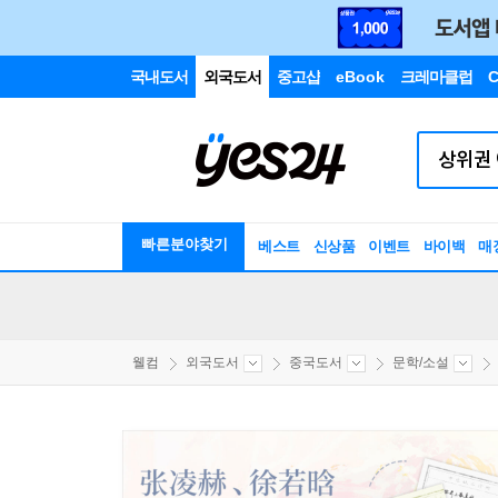
국내도서
외국도서
중고샵
eBook
크레마클럽
C
빠른분야찾기
베스트
신상품
이벤트
바이백
매
웰컴
외국도서
중국도서
문학/소설