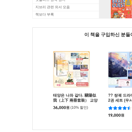
지브리 관련 외서 모음
책보다 부록
이 책을 구입하신 분
태양은 나와 같다. 驕陽似
?? 쌍궤 드라
我（上下 兩冊套裝） 교양
2권 세트 (우
이아 (상,하책)
연)
36,000
원
(10% 할인)
19,000
원