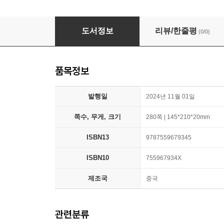
愛你，是我做過最好的事 애니 , 시아주과최호적
도서정보
리뷰/한줄평
(0/0)
품목정보
발행일
2024년 11월 01일
쪽수, 무게, 크기
280쪽 | 145*210*20mm
ISBN13
9787559679345
ISBN10
755967934X
제조국
중국
관련분류