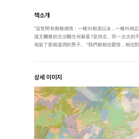
책소개
"這世間有兩種感情：一種叫相濡以沫，一種叫相忘
溫文爾雅的主治醫生何蘇葉?是掛念。而一次次的不
地裝了那個溫潤的男子。 “我們都相信愛情，相信對
상세 이미지