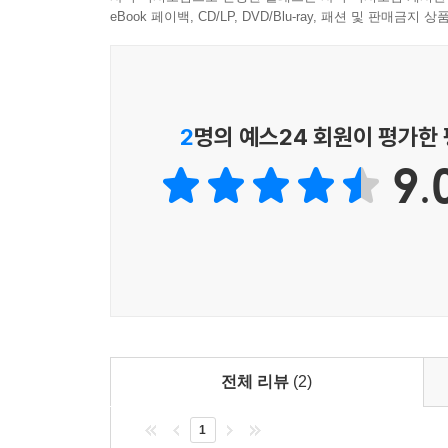
자신이 청년 시절 경험한 식민 체제, 격동기 중국
eBook 페이백, CD/LP, DVD/Blu-ray, 패션 및 판매금
철학적인 문제를 손에 잡힐 듯 현실적으로 전달한다
다루는 이 소설은 익명의 프랑스인 서술자가 광저
삼고 있다. 서술자가 혁명의 격전지에서 당내 혁
가린이란 한 인물에게 점차 접근하여 그의 사고방식
2
명의 예스24 회원이 평가한
『정복자들』은 쑨원의 국민당이 베이징 군벌 정권과
9.
작가는 1925년 3월 12일 쑨원의 사망 탓에 생
목적이 서로 달라 갈등하는 여러 ‘정복자들’ 군상
아래 활동하는 관료적 공산주의자 보로딘, 민족
주인공이자 야심만만한 개인주의 전략가 가린 등을
유지한다. 또한 말로는 보로딘이나 랴오중카이 같은
이 작은 공간에 400~500명이 있다. 책상 옆에
휘젓는다. 서로서로 다닥다닥 붙어 앉거나 사이사이
않지만 마치 짖어 대는 개들처럼 목을 앞으로 쭉 
전체 리뷰
(2)
턱을 괸 사람이라곤 전혀 보이지 않는다. 모두들 죽
1
계속해서 불규칙적으로 내지르고 있다.