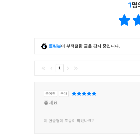
1
명
교량을 밝히고 있다.’(『정복자들』 16쪽)
소설은 날짜와 시간을 병기하며 서술자 ‘나’의 일지
것처럼 무선 전보 한 통으로 일축되기도 한다.
소용돌이라는 폭력적이고도 한 치 앞을 내다볼 수 
클린봇
이 부적절한 글을 감지 중입니다.
.
▶ 부조리할지라도 인생은 무의미한 것이 아니다!
1
총 대신 펜을 든 행동하는 지성 앙드레 말로의 인생
소설보다 소설 같다고 평가되는 앙드레 말로의 삶은 
종이책
구매
스페인 내전 당시 비행기 조종사로 참여한 전투 그
좋네요
프랑스 드골 정권에서 십여 년간 문화부 장관으로
구축의 열망은 ‘인간’과 존재 방식과 ‘사회’와의 
이 한줄평이 도움이 되었나요?
국한하여 읽힐 수 있는 『정복자들』은 원하는 바를
특이한 인간 유형에 해당된다기보다는 원초적 욕망을
대한 말로의 관심은 『왕도』(1930), 『인간의 조건