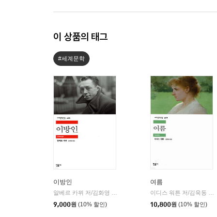
이 상품의 태그
#세계문학
이방인
여름
알베르 카뮈 저/김화영 역
민음사
이디스 워튼 저/김욱동 역
|
|
9,000
원
(10% 할인)
10,800
원
(10% 할인)