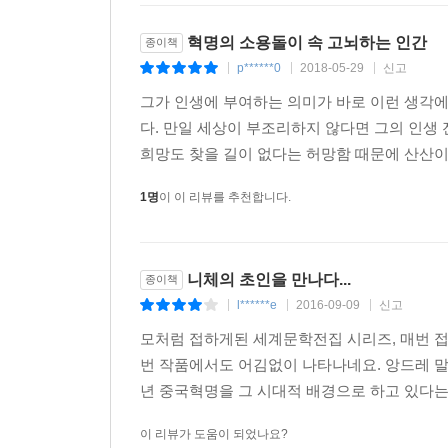
“그자들은 그들이 우리에게 자유를 가져다주었다고
그자들은 군벌 채찍 아래 배를 깔고 납작 엎드려 
혁명의 소용돌이 속 고뇌하는 인간
종이책
우리에게 혁명을 가르쳤다고 떠들어 댑니다……
p******0
2018-05-29
신고
|
|
|
두었던가요……? 의화단 대표들은요?”
그가 인생에 부여하는 의미가 바로 이런 생각에
상스러운 중국어로 격렬하게 내뱉는 이 모든 말들이 
다. 만일 세상이 부조리하지 않다면 그의 인생
188~190쪽)
희망도 찾을 길이 없다는 허망함 때문에 산산이
중국 혁명에 대한 말로의 통찰을 엿볼 수 있는 부
1명
이 이 리뷰를 추천합니다.
갈등과 분열을 보여 주면서도 혁명을 향한 중국인
보로딘은 물론 혁명 사령관인 가린도 병환으로 참
시대는 머지않아 종말을 고할 것이며, 늙고 병든 
니체의 초인을 만나다...
종이책
시작되는 것이다.
l******e
2016-09-09
신고
|
|
|
모처럼 접하게된 세계문학전집 시리즈, 매번 
▶ 현대적 글쓰기의 모범!
번 작품에서도 어김없이 나타나네요. 앙드레 말로
강렬하며 간결한 문체로 사건의 긴장감을 더한 르
년 중국혁명을 그 시대적 배경으로 하고 있다는 
앙드레 말로는 초대 프랑스 문화부 장관을 지내면서
이 리뷰가 도움이 되었나요?