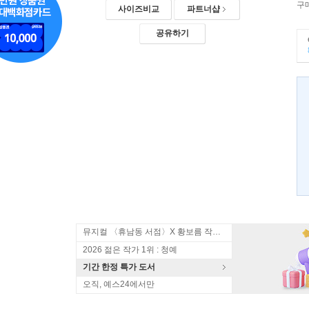
구
사이즈비교
파트너샵
공유하기
뮤지컬 〈휴남동 서점〉X 황보름 작가 북토크
2026 젊은 작가 1위 : 청예
기간 한정 특가 도서
오직, 예스24에서만