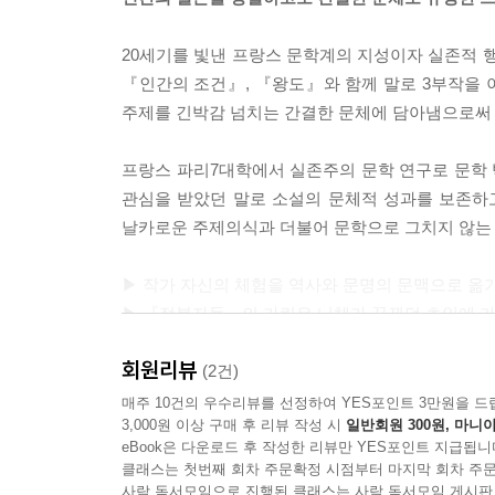
20세기를 빛낸 프랑스 문학계의 지성이자 실존적
『인간의 조건』, 『왕도』와 함께 말로 3부작을 
주제를 긴박감 넘치는 간결한 문체에 담아냄으로써 
프랑스 파리7대학에서 실존주의 문학 연구로 문학
관심을 받았던 말로 소설의 문체적 성과를 보존하
날카로운 주제의식과 더불어 문학으로 그치지 않는 
▶ 작가 자신의 체험을 역사와 문명의 문맥으로 옮
▶ 『정복자들』의 가린은 니체가 꿈꿨던 초인에 가
▶ 말로에 이르러, 마침내 나는 ‘인간’을 만났다. ─
회원리뷰
(2건)
말로 문학의 정수가 담긴 3부작의 첫 권
매주 10건의 우수리뷰를 선정하여 YES포인트 3만원을 드
3,000원 이상 구매 후 리뷰 작성 시
일반회원 300원, 마니아
20세기 혁명에 대한 날카로운 통찰이 담긴 한 시대
eBook은 다운로드 후 작성한 리뷰만 YES포인트 지급됩니
클래스는 첫번째 회차 주문확정 시점부터 마지막 회차 주문
1928년 발표된 장편 소설 『정복자들』은 발표
사락 독서모임으로 진행된 클래스는 사락 독서모임 게시판