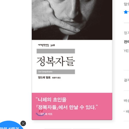
앙
정
판
Y
결
배
배