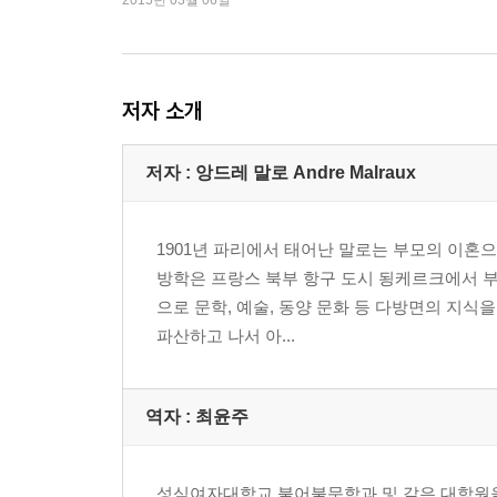
2015년 03월 06일
저자 소개
저자 : 앙드레 말로 Andre Malraux
1901년 파리에서 태어난 말로는 부모의 이혼
방학은 프랑스 북부 항구 도시 됭케르크에서 부
으로 문학, 예술, 동양 문화 등 다방면의 지식
파산하고 나서 아...
역자 : 최윤주
성심여자대학교 불어불문학과 및 같은 대학원을