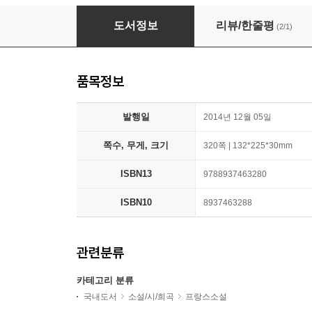
정복자들
도서정보
리뷰/한줄평
(2/1)
품목정보
발행일
2014년 12월 05일
쪽수, 무게, 크기
320쪽 | 132*225*30mm
ISBN13
9788937463280
ISBN10
8937463288
관련분류
카테고리 분류
국내도서
소설/시/희곡
프랑스소설