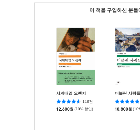
이 책을 구입하신 분
시계태엽 오렌지
더블린 사람
118건
12,600
원
(10% 할인)
10,800
원
(10