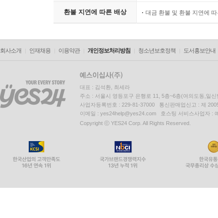
환불 지연에 따른 배상
대금 환불 및 환불 지연에 
회사소개
인재채용
이용약관
개인정보처리방침
청소년보호정책
도서홍보안내
대표 : 김석환, 최세라
주소 : 서울시 영등포구 은행로 11, 5층~6층(여의도동,일신
사업자등록번호 : 229-81-37000 통신판매업신고 : 제 200
이메일 : yes24help@yes24.com 호스팅 서비스사업자 :
Copyright ⓒ YES24 Corp. All Rights Reserved.