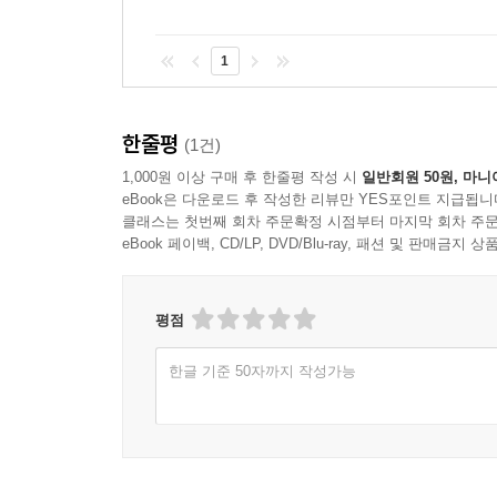
강력하게 내세웠다. 예술이 사치가 아니라 삶을 
중요성은 상당하다.
1
『정복자들』이 오리엔탈리즘적 소설로 비판받지 않
여행자 시각으로 소개하거나, 현장의 경험을 주관적
갈등 구조 속에 혼재시키고, 자신의 실제 경험과 
한줄평
(1건)
전통적 서술 방식은 철저히 배제돼 있다.
1,000원 이상 구매 후 한줄평 작성 시
일반회원 50원, 마니
『정복자들』의 서술자가 제공하는 정보량은 지극
eBook은 다운로드 후 작성한 리뷰만 YES포인트 지급됩니
주는 독서의 안내자가 되어 주지 못한다. 게다가 
클래스는 첫번째 회차 주문확정 시점부터 마지막 회차 주문
정보조차 소설 속에는 거의 드러나지 않는다. 사
eBook 페이백, CD/LP, DVD/Blu-ray, 패션 및 판매금
파편화되어 제공된다. 이 불친절한 내러티브에서 느
평점
6월 25일.
‘광저우에서 총파업이 결의됐다.’
한글 기준 50자까지 작성가능
어제부터 붉은색 밑줄이 그어진 이 무선 전보가 나
(배가 지나간 흔적도 없이) 꿈쩍도 않는다. (『정복자
5시.
‘사몐. 전기가 들어오지 않는다. 조계지 전역이 