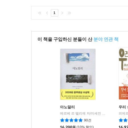
“말도 안 되는 세상에서 살든 그렇지 않은 다른
1
진정한 삶도 없는 거지.”
그가 인생에 부여하는 의미가 바로 이런 생각에 달
세상이 부조리하지 않다면 그의 인생 전체는 인생의
이 책을 구입하신 분들이 산
분야 연관 책
없다는 허망함 때문에 산산이 흩어져 버릴 것이다. 
혁명의 영웅이자 탁월한 전략가로 활동했던 가린이
있어 인생이란 부조리한 것이지만 무의미한(무의미해도
이 의지는 아이러니하게도 생의 무상함에서 오며 
인물이 가린이라고 말하기도 했는데 “신은 죽었다.
가린은 분명 초인(Ubermensch)에 들어맞
주목함으로써 삶의 유의미성을 회복할 수 있으리라
아니라 바로 자기 자신이다. 부조리라는 자명한 
아노말리
우리 
시련과 시험의 연속인 인생에서 삶의 의미를 찾으려
에르베 르 텔리에 저/이세진 역
민음사
|
에 대한 답을 찾는 이 소설은 예술가의 엄정한 세
90건
본성 규명과 같은 우리 모두가 풀어야만 하는 현재적
16,200
원
(10% 할인)
16,9