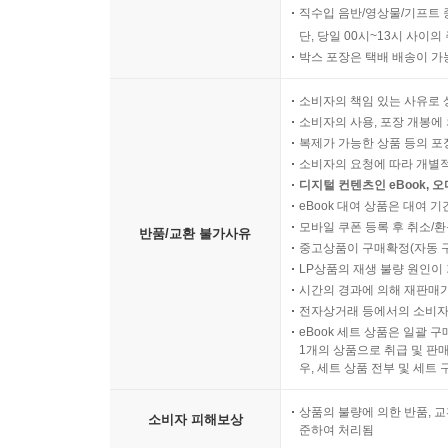
직수입 음반/영상물/기프트 
단, 당일 00시~13시 사이
박스 포장은 택배 배송이 가
소비자의 책임 있는 사유로 
소비자의 사용, 포장 개봉에 
복제가 가능한 상품 등의 포장을 
소비자의 요청에 따라 개별
디지털 컨텐츠인 eBook, 
eBook 대여 상품은 대여 기
모바일 쿠폰 등록 후 취소/환
반품/교환 불가사유
중고상품이 구매확정(자동 
LP상품의 재생 불량 원인이 기
시간의 경과에 의해 재판매가
전자상거래 등에서의 소비자
eBook 세트 상품은 일괄 
1개의 상품으로 취급 및 판매
우, 세트 상품 전부 및 세트
상품의 불량에 의한 반품, 교
소비자 피해보상
준하여 처리됨