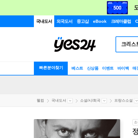
국내도서
외국도서
중고샵
eBook
크레마클럽
C
빠른분야찾기
베스트
신상품
이벤트
바이백
매
웰컴
국내도서
소설/시/희곡
프랑스소설
소