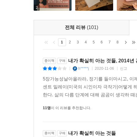
곁에 놓고 몇 번이고 계속 펼치게 될, 그런 책이 될 
2
전체 리뷰
(101)
1
2
3
4
5
6
7
8
내가 확실히 아는 것들, 2014년 
종이책
구매
h*****j
2020-11-06
신고
|
|
|
5장가능성날아올라라, 정기를 들이마시고, 이제
센트 밀레이(미국의 시인이자 극작가)어떻게 하
한다. 삶의 다름 단계에 대해 곰곰이 생각하 때는
11명
이 이 리뷰를 추천합니다.
내가 확실히 아는 것들
종이책
구매