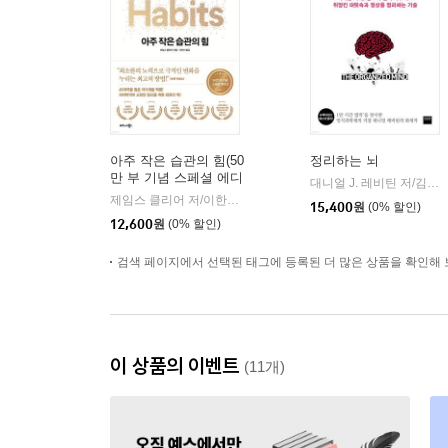
아주 작은 습관의 힘(50
정리하는 뇌
만 부 기념 스페셜 에디
대니얼 J. 레비틴 저/김성훈 역
션)
제임스 클리어 저/이한이 역
비즈니스북스
|
15,400
원
(0% 할인)
12,600
원
(0% 할인)
검색 페이지에서 선택된 태그에 등록된 더 많은 상품을 확인해 
이 상품의 이벤트
(11개)