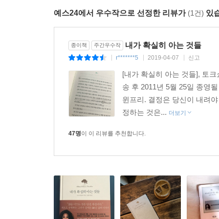
- 나를 향한 다른 이들의 시선과 사랑에 기대지 말자
예스24에서 우수작으로 선정한 리뷰가
(1건)
있습
- 꿈은 크게, 아주 크게 꾸고 열심히 노력하라. 
계획에 몸을 맡겨라.
- 우리가 살면서 겪는 고난은 ‘우리가 한 일’과 ‘
내가 확실히 아는 것들
종이책
주간우수작
진정한 의도를 주의 깊게 살피고 다음 행동을 신중
r*******5
2019-04-07
신고
|
|
|
- 내가 이 세상에서 성취하고자 하는 것, 이 세상
[내가 확실히 아는 것들], 토
조용한 시간을 갖고 몸과 마음을 돌보아야 한다.
송 후 2011년 5월 25일 
- ‘가는 대로 온다’는 법칙은 항상 들어맞는다. 
윈프리. 결정은 당신이 내려야
행하는 모든 것은 우리에게로 다시 돌아오기 때문이
정하는 것은...
더보기
삶을 이끄는 것은 당신 자신이다
47명
이 이 리뷰를 추천합니다.
『내가 확실히 아는 것들』은 오프라 윈프리라는 한
있었던 성공 비결과 삶에서 깨우친 지혜들을 압축
깨닫고, 타인에게 의지하는 대신 진정한 나 자신을 
전하고 있다.
이 책을 통해 독자들은 우리 시대의 가장 뛰어난
짜릿하고 의식을 고양하는, 강력한 힘을 내뿜는 지