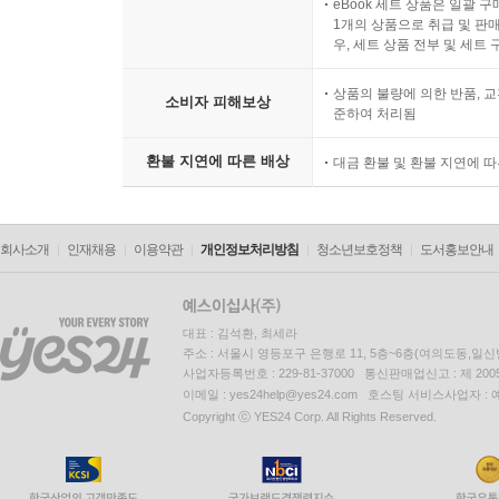
eBook 세트 상품은 일괄 
1개의 상품으로 취급 및 판매
우, 세트 상품 전부 및 세트
상품의 불량에 의한 반품, 교
소비자 피해보상
준하여 처리됨
환불 지연에 따른 배상
대금 환불 및 환불 지연에 
회사소개
인재채용
이용약관
개인정보처리방침
청소년보호정책
도서홍보안내
대표 : 김석환, 최세라
주소 : 서울시 영등포구 은행로 11, 5층~6층(여의도동,일신
사업자등록번호 : 229-81-37000 통신판매업신고 : 제 200
이메일 : yes24help@yes24.com 호스팅 서비스사업자 :
Copyright ⓒ YES24 Corp. All Rights Reserved.