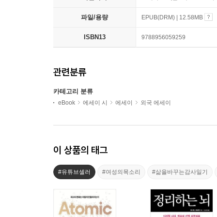
파일/용량
EPUB(DRM) | 12.58MB
ISBN13
9788956059259
관련분류
카테고리 분류
eBook
에세이 시
에세이
외국 에세이
이 상품의 태그
#유튜브셀러
#여성의목소리
#삶을바꾸는감사일기