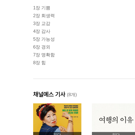
1장 기쁨
2장 회생력
3장 교감
4장 감사
5장 가능성
6장 경외
7장 명확함
8장 힘
채널예스 기사
(8개)
읽다
읽다