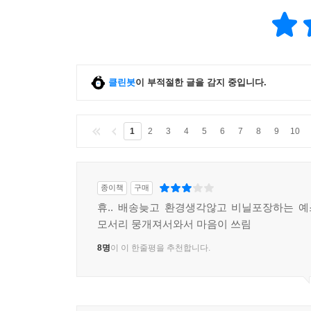
클린봇
이 부적절한 글을 감지 중입니다.
1
2
3
4
5
6
7
8
9
10
종이책
구매
휴.. 배송늦고 환경생각않고 비닐포장하는 예
모서리 뭉개져서와서 마음이 쓰림
8명
이 이 한줄평을 추천합니다.