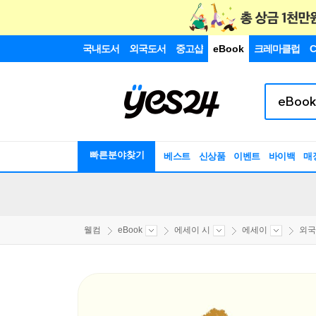
국내도서
외국도서
중고샵
eBook
크레마클럽
C
빠른분야찾기
베스트
신상품
이벤트
바이백
매
웰컴
eBook
에세이 시
에세이
외국