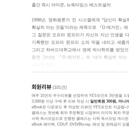
출간 즉시 아마존, 뉴욕타임스 베스트셀러
1998년, 영화평론가 진 시스켈에게 “당신이 확실
확실히 아는 것들’이라는 제목으로 『O 매거진』에 
그 질문은 오프라 윈프리가 자신의 지난 인생을 다
기록했던 오프라 윈프리 쇼의 막을 내리고 새롭게
그리고 하버드대학교에서 명예 박사학위를 받았으며,
동안 그녀는 『O 매거진』의 ‘내가 확실히 아는
나누어 왔다.
그리고 드디어, 14년 동안의 칼럼에서 선택된 보
나왔다.
회원리뷰
(101건)
가장 낮은 곳에서, 그리고 절정의 인생에서 깨달은 
매주 10건의 우수리뷰를 선정하여 YES포인트 3만원을 드
3,000원 이상 구매 후 리뷰 작성 시
일반회원 300원, 마니아
eBook은 다운로드 후 작성한 리뷰만 YES포인트 지급됩니
『타임』 선정 ‘20세기의 위대한 인물’, 『포브스』 선
클래스는 첫번째 회차 주문확정 시점부터 마지막 회차 주문
유년기는 불행의 연속이었다. 1954년 미시시피
사락 독서모임으로 진행된 클래스는 사락 독서모임 게시판
보냈다. 아홉 살 때 사촌오빠에게 강간을 당했고, 
eBook 페이백, CD/LP, DVD/Blu-ray, 패션 및 판매금