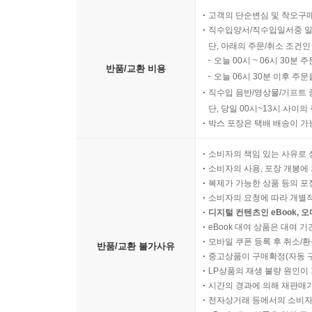
고객의 단순변심 및 착오구
직수입양서/직수입일서중 일
단, 아래의 주문/취소 조건인
오늘 00시 ~ 06시 30분 
반품/교환 비용
오늘 06시 30분 이후 주문
직수입 음반/영상물/기프트 
단, 당일 00시~13시 사이
박스 포장은 택배 배송이 가
소비자의 책임 있는 사유로 
소비자의 사용, 포장 개봉에 
복제가 가능한 상품 등의 포장을 
소비자의 요청에 따라 개별
디지털 컨텐츠인 eBook, 
eBook 대여 상품은 대여 기
모바일 쿠폰 등록 후 취소/환
반품/교환 불가사유
중고상품이 구매확정(자동 
LP상품의 재생 불량 원인이 기
시간의 경과에 의해 재판매가
전자상거래 등에서의 소비자