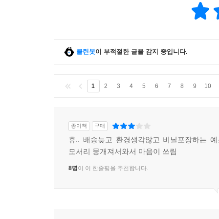
클린봇
이 부적절한 글을 감지 중입니다.
1
2
3
4
5
6
7
8
9
10
종이책
구매
휴.. 배송늦고 환경생각않고 비닐포장하는 예
모서리 뭉개져서와서 마음이 쓰림
8명
이 이 한줄평을 추천합니다.