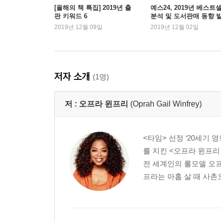
[올해의 책 특집] 2019년 출
예스24, 2019년 베스트
판 키워드 6
분석 및 도서판매 동향 
2019년 12월 09일
2019년 12월 02일
저자 소개
(1명)
저 :
오프라 윈프리
(Oprah Gail Winfrey)
<타임> 선정 ‘20세기 
를 지킨 <오프라 윈프
전 세계인의 롤모델 오프
프라는 아홉 살 때 사촌