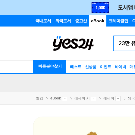
국내도서
외국도서
중고샵
eBook
크레마클럽
C
빠른분야찾기
베스트
신상품
이벤트
바이백
매
웰컴
eBook
에세이 시
에세이
외국