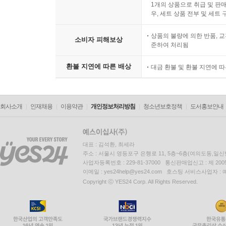
1개의 상품으로 취급 및 판매
우, 세트 상품 전부 및 세트
상품의 불량에 의한 반품, 교
소비자 피해보상
준하여 처리됨
환불 지연에 따른 배상
대금 환불 및 환불 지연에 
회사소개
인재채용
이용약관
개인정보처리방침
청소년보호정책
도서홍보안내
대표 : 김석환, 최세라
주소 : 서울시 영등포구 은행로 11, 5층~6층(여의도동,일신
사업자등록번호 : 229-81-37000 통신판매업신고 : 제 200
이메일 : yes24help@yes24.com 호스팅 서비스사업자 :
Copyright ⓒ YES24 Corp. All Rights Reserved.