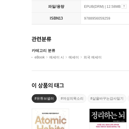
파일/용량
EPUB(DRM) | 12.58MB
ISBN13
9788956059259
관련분류
카테고리 분류
eBook
에세이 시
에세이
외국 에세이
이 상품의 태그
#유튜브셀러
#여성의목소리
#삶을바꾸는감사일기