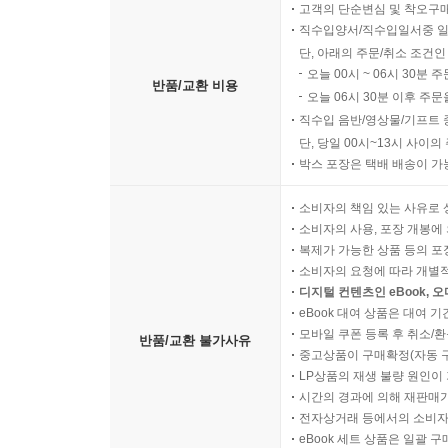
고객의 단순변심 및 착오구
직수입양서/직수입일서중 일
단, 아래의 주문/취소 조건인
오늘 00시 ~ 06시 30분 
반품/교환 비용
오늘 06시 30분 이후 주문
직수입 음반/영상물/기프트 
단, 당일 00시~13시 사이
박스 포장은 택배 배송이 가
소비자의 책임 있는 사유로 
소비자의 사용, 포장 개봉에 
복제가 가능한 상품 등의 포장을 
소비자의 요청에 따라 개별
디지털 컨텐츠인 eBook, 
eBook 대여 상품은 대여 기
모바일 쿠폰 등록 후 취소/환
반품/교환 불가사유
중고상품이 구매확정(자동 
LP상품의 재생 불량 원인이 기
시간의 경과에 의해 재판매가
전자상거래 등에서의 소비자
eBook 세트 상품은 일괄 