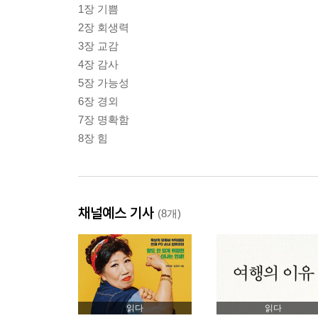
1장 기쁨
2장 회생력
3장 교감
4장 감사
5장 가능성
6장 경외
7장 명확함
8장 힘
채널예스 기사
(8개)
읽다
읽다