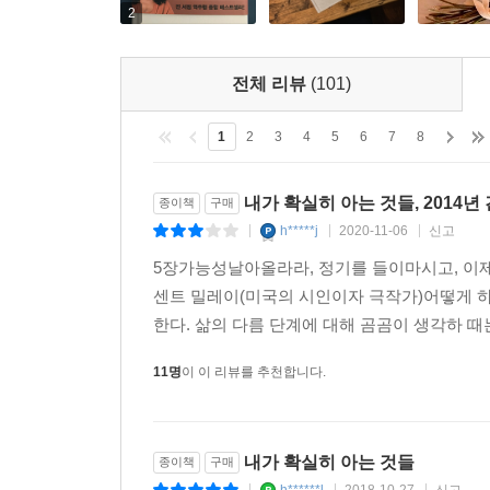
곁에 놓고 몇 번이고 계속 펼치게 될, 그런 책이 될 
2
전체 리뷰
(101)
1
2
3
4
5
6
7
8
내가 확실히 아는 것들, 2014년 
종이책
구매
h*****j
2020-11-06
신고
|
|
|
5장가능성날아올라라, 정기를 들이마시고, 이제
센트 밀레이(미국의 시인이자 극작가)어떻게 하
한다. 삶의 다름 단계에 대해 곰곰이 생각하 때는
11명
이 이 리뷰를 추천합니다.
내가 확실히 아는 것들
종이책
구매