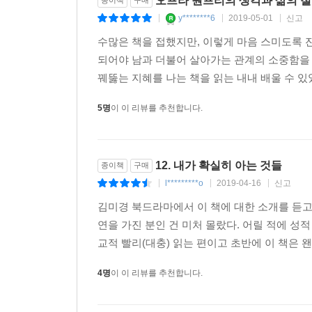
오프라 원프리의 생각과 삶의 철
종이책
구매
y********6
2019-05-01
신고
|
|
|
수많은 책을 접했지만, 이렇게 마음 스미도록 잔
되어야 남과 더불어 살아가는 관계의 소중함을 
꿰뚫는 지혜를 나는 책을 읽는 내내 배울 수 있었
5명
이 이 리뷰를 추천합니다.
12. 내가 확실히 아는 것들
종이책
구매
l*********o
2019-04-16
신고
|
|
|
김미경 북드라마에서 이 책에 대한 소개를 듣고
연을 가진 분인 건 미처 몰랐다. 어릴 적에 성
교적 빨리(대충) 읽는 편이고 초반에 이 책은 
4명
이 이 리뷰를 추천합니다.