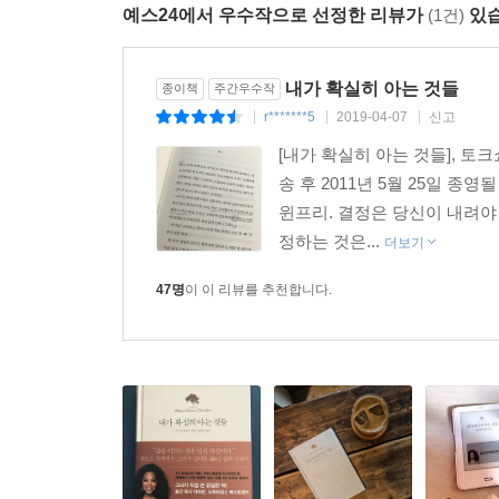
예스24에서 우수작으로 선정한 리뷰가
(1건)
있습
- 꿈은 크게, 아주 크게 꾸고 열심히 노력하라. 
계획에 몸을 맡겨라.
- 우리가 살면서 겪는 고난은 ‘우리가 한 일’과 ‘
내가 확실히 아는 것들
종이책
주간우수작
진정한 의도를 주의 깊게 살피고 다음 행동을 신중
r*******5
2019-04-07
신고
|
|
|
- 내가 이 세상에서 성취하고자 하는 것, 이 세상
[내가 확실히 아는 것들], 토
조용한 시간을 갖고 몸과 마음을 돌보아야 한다.
송 후 2011년 5월 25일 
- ‘가는 대로 온다’는 법칙은 항상 들어맞는다. 
윈프리. 결정은 당신이 내려야
행하는 모든 것은 우리에게로 다시 돌아오기 때문이
정하는 것은...
더보기
삶을 이끄는 것은 당신 자신이다
47명
이 이 리뷰를 추천합니다.
『내가 확실히 아는 것들』은 오프라 윈프리라는 한
있었던 성공 비결과 삶에서 깨우친 지혜들을 압축
깨닫고, 타인에게 의지하는 대신 진정한 나 자신을 
전하고 있다.
이 책을 통해 독자들은 우리 시대의 가장 뛰어난
짜릿하고 의식을 고양하는, 강력한 힘을 내뿜는 지