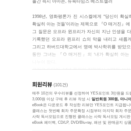
출간 즉시 아마존, 뉴욕타임스 베스트셀러
1998년, 영화평론가 진 시스켈에게 “당신이 확실
확실히 아는 것들’이라는 제목으로 『O 매거진』에 
그 질문은 오프라 윈프리가 자신의 지난 인생을 다
기록했던 오프라 윈프리 쇼의 막을 내리고 새롭게
그리고 하버드대학교에서 명예 박사학위를 받았으며,
동안 그녀는 『O 매거진』의 ‘내가 확실히 아는
나누어 왔다.
그리고 드디어, 14년 동안의 칼럼에서 선택된 보
나왔다.
회원리뷰
(101건)
가장 낮은 곳에서, 그리고 절정의 인생에서 깨달은 
매주 10건의 우수리뷰를 선정하여 YES포인트 3만원을 드
3,000원 이상 구매 후 리뷰 작성 시
일반회원 300원, 마니아
eBook은 다운로드 후 작성한 리뷰만 YES포인트 지급됩니
『타임』 선정 ‘20세기의 위대한 인물’, 『포브스』 선
클래스는 첫번째 회차 주문확정 시점부터 마지막 회차 주문
유년기는 불행의 연속이었다. 1954년 미시시피
사락 독서모임으로 진행된 클래스는 사락 독서모임 게시판
보냈다. 아홉 살 때 사촌오빠에게 강간을 당했고, 
eBook 페이백, CD/LP, DVD/Blu-ray, 패션 및 판매금
아이를 낳았다. 그 아이는 몇 주 후에 세상을 떠났다