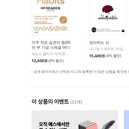
아주 작은 습관의 힘(50
정리하는 뇌
만 부 기념 스페셜 에디
대니얼 J. 레비틴 저/김성훈 역
션)
제임스 클리어 저/이한이 역
비즈니스북스
|
15,400
원
(0% 할인)
12,600
원
(0% 할인)
검색 페이지에서 선택된 태그에 등록된 더 많은 상품을 확인해 
이 상품의 이벤트
(11개)