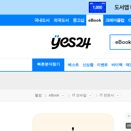
국내도서
외국도서
중고샵
eBook
크레마클럽
C
빠른분야찾기
베스트
신상품
이벤트
바이백
매
웰컴
eBook
IT 모바일
IT 전문서
소
eB