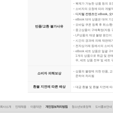
복제가 가능한 상품 등의 포장을 
소비자의 요청에 따라 개별
디지털 컨텐츠인 eBook, 
eBook 대여 상품은 대여 기
모바일 쿠폰 등록 후 취소/환
반품/교환 불가사유
중고상품이 구매확정(자동 
LP상품의 재생 불량 원인이 기
시간의 경과에 의해 재판매가
전자상거래 등에서의 소비자
eBook 세트 상품은 일괄 
1개의 상품으로 취급 및 판매
우, 세트 상품 전부 및 세트
상품의 불량에 의한 반품, 교
소비자 피해보상
준하여 처리됨
환불 지연에 따른 배상
대금 환불 및 환불 지연에 
회사소개
인재채용
이용약관
개인정보처리방침
청소년보호정책
도서홍보안내