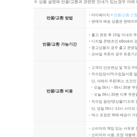
※ 상품 설명에 반품/교환과 관련한 안내가 있는경우 아래 
마이페이지 >
반품/교환 신청
반품/교환 방법
판매자 배송 상품은 판매자와
출고 완료 후 10일 이내의 
디지털 콘텐츠인 eBook의 
반품/교환 가능기간
중고상품의 경우 출고 완료일
모바일 쿠폰의 경우 유효기간(
고객의 단순변심 및 착오구
직수입양서/직수입일서중 일
단, 아래의 주문/취소 조건인
오늘 00시 ~ 06시 30분 
반품/교환 비용
오늘 06시 30분 이후 주문
직수입 음반/영상물/기프트 
단, 당일 00시~13시 사이
박스 포장은 택배 배송이 가
소비자의 책임 있는 사유로 
소비자의 사용, 포장 개봉에 