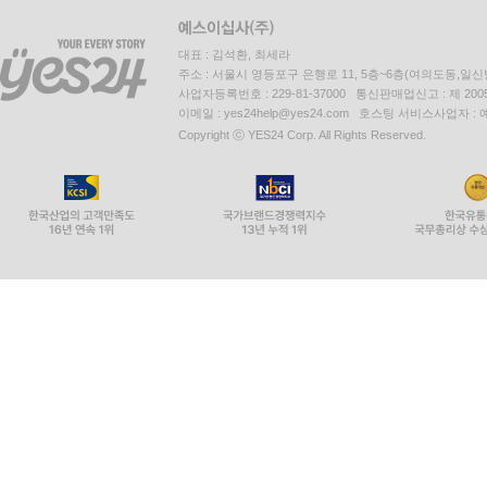
대표 : 김석환, 최세라
주소 : 서울시 영등포구 은행로 11, 5층~6층(여의도동,일신
사업자등록번호 : 229-81-37000 통신판매업신고 : 제 200
이메일 : yes24help@yes24.com 호스팅 서비스사업자 :
Copyright ⓒ YES24 Corp. All Rights Reserved.