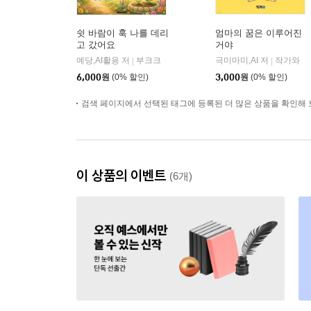
쉿 바람이 훅 나를 데리
엄마의 꿈은 이루어진
고 갔어요
거야
예당,AI활용 저
부크크
극미마미,AI 저
작가와
|
|
6,000
원
(0% 할인)
3,000
원
(0% 할인)
검색 페이지에서 선택된 태그에 등록된 더 많은 상품을 확인해 
이 상품의 이벤트
(6개)