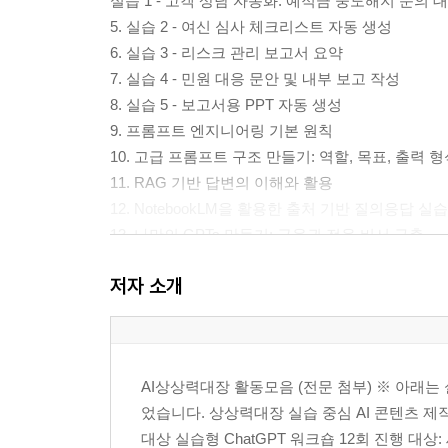
실습 1 - 고객 상담 자동화: 예적금 중도해지 문의 
5. 실습 2 - 여신 심사 체크리스트 자동 생성
6. 실습 3 - 리스크 관리 보고서 요약
7. 실습 4 - 민원 대응 문안 및 내부 보고 작성
8. 실습 5 - 보고서용 PPT 자동 생성
9. 프롬프트 엔지니어링 기본 원칙
10. 고급 프롬프트 구조 만들기: 역할, 목표, 출력 
11. RAG 기반 답변의 이해와 활용
12. NotebookLM을 활용한 출처 기반 질의응답 실습
13. 나만의 GPTs 만들기: 금융권 전용 비서 구축
14. 실습 프로젝트: 고객 민원부터 보고서까지 자동
저자 소개
15. 자주 묻는 질문 정리(FAQ)
16. 프롬프트 템플릿 모음집
17. 전자책 핵심 요약 독자 행동 가이드
AI상상력대장 활동모음 (전문 첨부) ※ 아래
었습니다. 상상력대장 실습 중심 AI 콘텐츠 제작
대상 실습형 ChatGPT 워크숍 12회 진행 대상