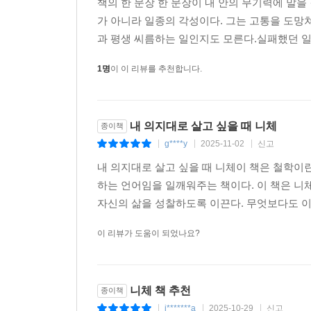
책의 한 문장 한 문장이 내 안의 무기력에 말을
가 아니라 일종의 각성이다. 그는 고통을 도망
니체는 30대 초반에 자신이 예순 살까지 지혜롭게 
과 평생 씨름하는 일인지도 모른다.실패했던 일,
하고 그것들을 이해하고 또 그것들을 넘어서 볼 수 
한다는 증거다. 그래서 사람은 반드시 종교와 예
1명
이 이 리뷰를 추천합니다.
를 이해하고 넘어서야 한다. 그것이 니체가 그리
삶을 흥미롭게 만드는 방식이다. 그가 철학뿐만 아
은 주지의 사실이다.
내 의지대로 살고 싶을 때 니체
종이책
g****y
2025-11-02
신고
|
|
|
니체는 교육의 민주주의가 문화 하강의 주범이라고 
내 의지대로 살고 싶을 때 니체이 책은 철학이
을 깨닫게 하는 것이 이 우울한 ‘마지막 인간’의 
하는 언어임을 일깨워주는 책이다. 이 책은 니
강조하는 이유는, 자신의 이상을 세우고 살아가는 
자신의 삶을 성찰하도록 이끈다. 무엇보다도 이
가 창조되고 더 주권적이고 강하며 고귀한 종이 자
이 리뷰가 도움이 되었나요?
니체의 말처럼 철학은 개인에게나 민족에게나 필연
활고를 해결하기 위한 지식의 획득에서 필요한 정도를
사용하는 것이 아닌, 넘치는 지성을 가졌는지의 문제
니체 책 추천
종이책
경은 인간을 고양한다. ‘철학이 무엇이냐’는 질문은
i*******a
2025-10-29
신고
|
|
|