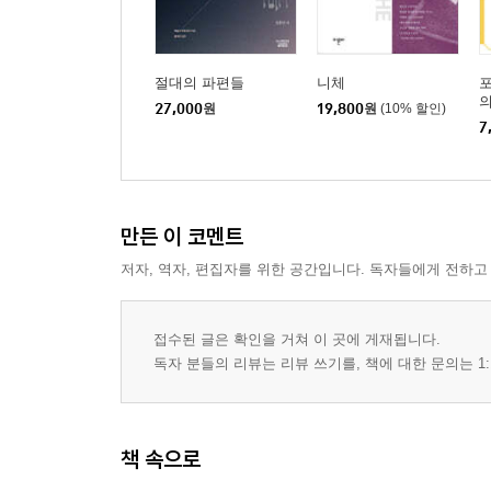
함께한 우정의 길마저 넘어서야 할 산이다
5장 생존을 넘어 새로운 가치를 잉태하라
절대의 파편들
니체
의
27,000
원
19,800
원
(10% 할인)
배움은 삶을 끝까지 키우는 씨앗이다
7
나는 공산당이 싫어요…. 민주주의도요!
건강한 사랑은 결실을 낳는다
안락만 좇는 삶은 스스로를 소멸시킨다
만든 이 코멘트
사유는 인간을 더 큰 세계로 이끈다
저자, 역자, 편집자를 위한 공간입니다. 독자들에게 전하고
접수된 글은 확인을 거쳐 이 곳에 게재됩니다.
독자 분들의 리뷰는 리뷰 쓰기를, 책에 대한 문의는 1:
책 속으로