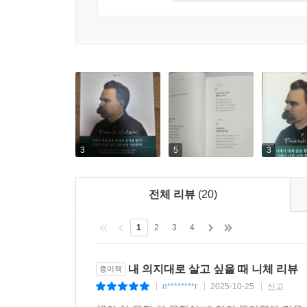
_44세 남자, 직장인
인간에게는 자기 생존의 조건을 필연으로 만들어 긍
면서 자신의 움직임과 생명을 긍정한다. 그리고 
앞날에 대한 불안과 직장 스트레스로 지쳐 있었다. 
지 않은 모든 사상을, 예를 들어 책상 앞에서 체계
알려주었다. 자기계발서와는 차원이 다른 울림이 있어
색이고 거짓은 아니더라도 찌꺼기이며, 오로지 생명
_36세 남자, 직장인
과 정서가 진짜다.
스펙과 경쟁에 치여 내 삶이 아닌 남의 삶을 살고 
니체가 활동적인 삶의 주요 결점으로 지적하는 여유
발판이라는 니체의 말이 크게 와닿는다. 이제는 실패
이기도 하다. 순간을 이용하고 이득을 취하기 위한 
_24세 여자, 취업준비생
3
5
3
처 능력은 니체에게 실은 끊이지 않는 추한 탐욕과
욕스러운 도시인의 본성과 달리, 산맥과 숲의 선처
기 위해서는 명상적 요소를 강화해야 한다고 주장한
전체 리뷰
(20)
니체는 독서가 인간을 그 근본에서부터 전폭적으로
1
2
3
4
을 통해 “때로는 깊이 상처받고, 때로는 깊이 황홀
되라고 권한다. 철학에 소는 여러 번 나온다. 소는
내 의지대로 살고 싶을 때 니체 리뷰
종이책
별되지 않는 유아론적 태도를 가리키기도 한다. 하
n********r
2025-10-25
신고
|
|
|
--- 「4장 세상을 향해 열린 사람이 되어라」 중에서