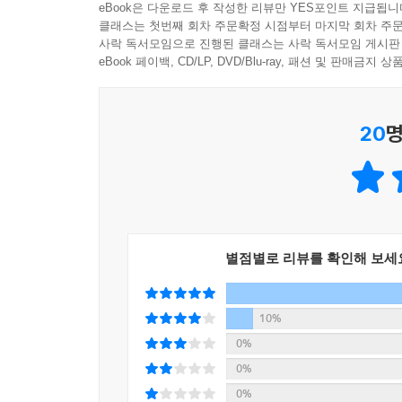
--- 「2장 군중을 넘어 주권적 개인으로 서라」 중
eBook은 다운로드 후 작성한 리뷰만 YES포인트 지급됩니
클래스는 첫번째 회차 주문확정 시점부터 마지막 회차 주문
은퇴 후 삶의 의미를 잃고 허무감에 빠져 있었다. 
사락 독서모임으로 진행된 클래스는 사락 독서모임 게시판
내부로부터 언제나 새롭게 솟구치는 넘치는 힘과 건
더 단단해질 수 있다는 니체의 메시지가 큰 힘이 된
eBook 페이백, CD/LP, DVD/Blu-ray, 패션 및 판매금
하는 모험적인 기획들에 걸림돌이 된다. 그래도 니체
_65세 남자, 은퇴자
존재는 건강해질 수 없고, 자기 스스로 건강하게 만
위한, 더 풍요로운 삶을 위한 강력한 자극제가 될 수 있
20
명
장성했지만 여전히 어린 자식과 어느새 늙은 부모, 
니체의 목소리를 들려주었다. 타인을 위해 살아온 
니체는 인간의 완전성과 생명의 강화와 고양을 꿈
설계하고 싶게 한다.
당겨져 있는 팽팽한 활과 같은 인류의 영웅들을 기념
_58세 남자, 직장인
신을 평가하듯이 그의 철학은 ‘부단한 자기극복(Selbstu
챗바퀴 같은 하루를 힘겹게 살아가며 삶의 무게가 
타인이 나와는 완전히 다른 관점을 가질 수도 있다
별점별로 리뷰를 확인해 보세
건네는 조언처럼 다가왔다. 고통조차 내 편으로 삼
이해가 현대와는 대조적으로 남성의 나체가 갖는 
읽고 중년의 무력감 속에서 새롭게 시작할 용기를 
하는 전제가 된다. 익숙한 나의 관점을 내려놓고 
_51세 여자, 주부
10%
도로 익숙해진 관점을 내려놓는 일은 쉬운 일이 아니
0%
것으로 가져와 시험해보고 이해하는 자유정신이 된다
언젠가부터 직장과 가정 사이에서 늘 흔들리며 인생
0%
--- 「3장 무엇을 하든 생명의 편에 서라」 중에서
니체의 도끼 같은 언어가 현실을 보다 힘차게 살아
0%