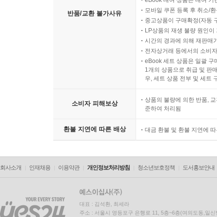
eBook 대여 상품은 대여 기
모바일 쿠폰 등록 후 취소/환
반품/교환 불가사유
중고상품이 구매확정(자동 
LP상품의 재생 불량 원인이 기
시간의 경과에 의해 재판매가
전자상거래 등에서의 소비자
eBook 세트 상품은 일괄 
1개의 상품으로 취급 및 판매
우, 세트 상품 전부 및 세트
상품의 불량에 의한 반품, 교
소비자 피해보상
준하여 처리됨
환불 지연에 따른 배상
대금 환불 및 환불 지연에 
회사소개
인재채용
이용약관
개인정보처리방침
청소년보호정책
도서홍보안내
대표 : 김석환, 최세라
주소 : 서울시 영등포구 은행로 11, 5층~6층(여의도동,일신