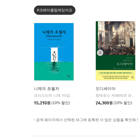
#크레마클럽에있어요
니체의 초월자
오디세이아
프리드리히 니체 저/김철 편역
히읏
호메로스 저/페테르 파울 루벤스 그림/박문재 역
|
15,210
원
(10% 할인)
24,300
원
(10% 할인)
검색 페이지에서 선택된 태그에 등록된 더 많은 상품을 확인해 