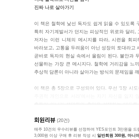
--- 「1장 시도를 멈추는 순간 삶도 멈춘다」 중에서
진짜 나로 살아가기
짧지 않은 인류의 역사에서 현대에 두드러지는 특
이 책은 철학에 낯선 독자도 쉽게 읽을 수 있도록 
이 우리 시대의 유약함의 증상이라고 진단한다. 인간
특히 자기계발서가 던지는 피상적인 위로와 달리,
에서 이러한 사실이 목도된다. 그리고 세상이 허위
저자는 이런 니체의 메시지를 따라, 시련을 회피
바라보고, 고통을 두려움이 아닌 성장의 토대라고 새
청년의 의지박약과 허무주의를 시대의 병으로 진단
곧바로 독자의 현실 속에서 울림이 된다. 불안과 
재(unicum)라는 사실을 잊지 말라는 것이다. 
선물하는 가장 큰 메시지다. 철학에 거리감을 느끼
목소리를 들을 수 없다면, 웅변적으로 들리는 이 문
추상적 담론이 아니라 살아가는 방식의 문제임을 깨
재자는 엄밀히 말해 모두 다 이 명제에 귀속된다. 
사실을 잘 알고 있다.
이 책은 총 5장으로 구성되어 있다. 우선 ‘1장 시
주권적 개인으로 서라’에서는 자기 자신을 잃지 않
인간은 인간의 미래다. 동경과 의지가 있을 때 특히
충동이 아니라 생명력의 충만을 선택하는 태도를 
뿐만 아니라 한 인간 안에서도 계속된다. 내 안의 
마주하는 법을 다룬다. 마지막 ‘5장 생존을 넘어
성자와 예술가와 철학자를 만드는 일은 영혼의 폭을 
회원리뷰
제시한다. 각 장은 추상적 담론이 아니라, 일상에서
(20건)
화와 적극적인 도전이 만들어낸다. 자기 속의 혼돈
매주 10건의 우수리뷰를 선정하여 YES포인트 3만원을 드
방향을 부여하는 일, 내 안에서 의미 있는 인류와 문화
3,000원 이상 구매 후 리뷰 작성 시
일반회원 300원, 마니아
독자들의 추천사