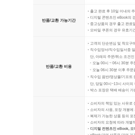
출고 완료 후 10일 이내의 
디지털 콘텐츠인 eBook의 
반품/교환 가능기간
중고상품의 경우 출고 완료일
모바일 쿠폰의 경우 유효기간(
고객의 단순변심 및 착오구
직수입양서/직수입일서중 일
단, 아래의 주문/취소 조건인
오늘 00시 ~ 06시 30분 
반품/교환 비용
오늘 06시 30분 이후 주문
직수입 음반/영상물/기프트 
단, 당일 00시~13시 사이
박스 포장은 택배 배송이 가
소비자의 책임 있는 사유로 
소비자의 사용, 포장 개봉에 
복제가 가능한 상품 등의 포장을 
소비자의 요청에 따라 개별
디지털 컨텐츠인 eBook, 