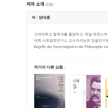
저자 소개
내일과 모레의 인간이 되어야 한다
(1명)
주권적 개인들의 공화국을 세워라
저 :
양대종
3장 무엇을 하든 생명의 편에 서라
고려대학교 철학과를 졸업하고, 독일 레겐스부
생명을 사랑하는 것이 생명의 본성이다
대학 사회철학연구소 교수자격논문 집필연구원을 거쳐
싸움의 포기는 위대한 삶의 포기다
Begriffs der Gerechtigkeit in der Philosophie vo
필연을 짊어진 낙타가 되어라
이해력이야말로 모든 힘의 시작이다
신이 죽어도 생명은 계속된다
작가의 다른 상품
4장 세상을 향해 열린 사람이 되어라
니체의 산책은 치유와 기다림을 닮았다
완전한 삶의 주인이 되는 여정
니체에게 음악은 영혼의 호흡이다
제대로 읽고 쓰면 사람이 달라진다