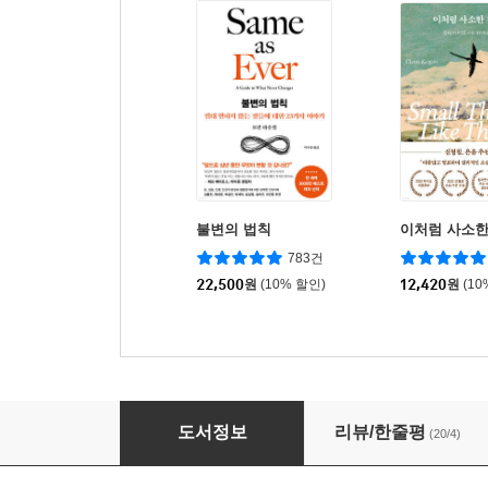
불변의 법칙
이처럼 사소한
783건
22,500
원
(10% 할인)
12,420
원
(10
내 의지대로 살고 싶을 때 니체
도서정보
리뷰/한줄평
(20/4)