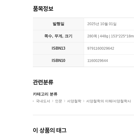
품목정보
발행일
2025년 10월 01일
쪽수, 무게, 크기
280쪽 | 448g | 153*225*18
ISBN13
9791160029642
ISBN10
1160029644
관련분류
카테고리 분류
국내도서
인문
서양철학
서양철학의 이해/서양철학사
이 상품의 태그