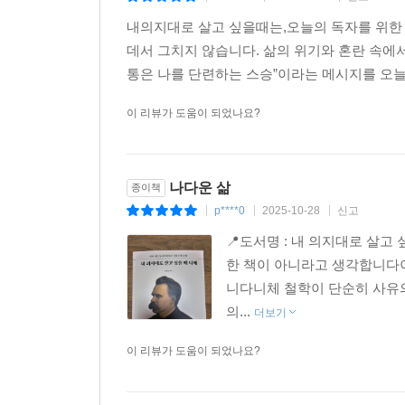
히 계속되는 대화에 끼어드는 일이다. 사고는 영혼
내의지대로 살고 싶을때는,오늘의 독자를 위한
는 도달할 수 없음에도 불구하고 드러나는 절대적인
데서 그치지 않습니다. 삶의 위기와 혼란 속에
--- 「5장 생존을 넘어 새로운 가치를 잉태하라」 중에서
통은 나를 단련하는 스승”이라는 메시지를 오늘
이 리뷰가 도움이 되었나요?
나다운 삶
종이책
p****0
2025-10-28
신고
|
|
|
📍도서명 : 내 의지대로 살고 
한 책이 아니라고 생각합니다이
니다니체 철학이 단순히 사유
의...
더보기
이 리뷰가 도움이 되었나요?