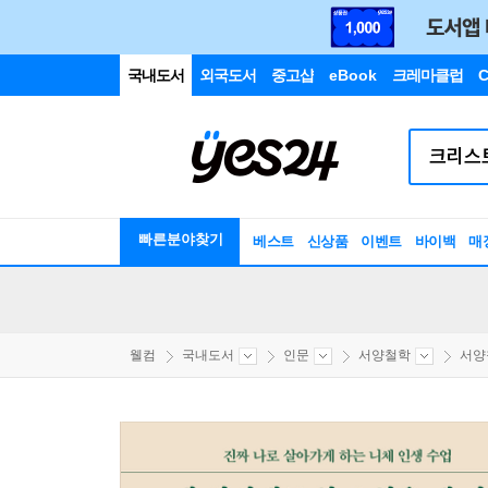
국내도서
외국도서
중고샵
eBook
크레마클럽
C
빠른분야찾기
베스트
신상품
이벤트
바이백
매
웰컴
국내도서
인문
서양철학
서양