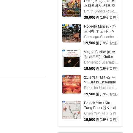
Dmitrij Kitajenko 쇼
스타코비치: 재즈 모
음곡, 발레 모음곡, 협
Dmitri Shostakovich 작곡 외 6명
주곡들
39,000
원
(19% 할인)
(Shostakovich: Jazz
Suite; Ballet Suites;
Roberto Minczuk 과
Concertos)
르니에리: 오페라 &
관현악 작품집
Camargo Guarnieri 작곡 외 2명
(Guarnieri: Pedro
19,500
원
(19% 할인)
Malazarte)
Virgile Barthe (바르
질 바르트) - Guitar
Recital (기타 리사이
Domenico Scarlatti 작곡 외 5명
틀)
19,500
원
(19% 할인)
21세기의 브라스 음
악 (Brass Ensemble
Music - 21st Century)
Brass for Uncommon Times 실내악
19,500
원
(19% 할인)
Patrick Yim / Kiu
Tung Poon 첸 이: 바
이올린, 비올라, 피아
Chen Yi 작곡 외 2명
노 작품집 (Chen Yi:
19,500
원
(19% 할인)
Works For Violin,
Viola And Piano)