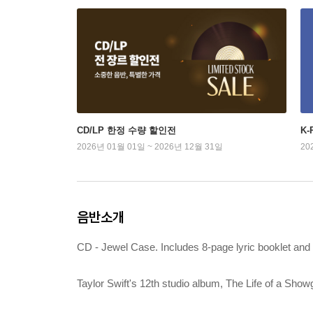
CD/LP 한정 수량 할인전
K
2026년 01월 01일 ~ 2026년 12월 31일
20
음반소개
CD - Jewel Case. Includes 8-page lyric booklet and 
Taylor Swift's 12th studio album, The Life of a Showg