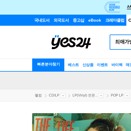
국내도서
외국도서
중고샵
eBook
크레마클럽
C
빠른분야찾기
베스트
신상품
이벤트
바이백
매
웰컴
CD/LP
LP(Vinyl) 전문...
POP LP