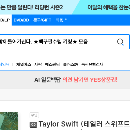
D/LP
DVD/BD
문구
/GIFT
티켓
독서유형검사
장안내
채널예스
사락
예스펀딩
클래스24
RBTI Lab
독서유형검사
AI 일문백답
의견 남기면 YES상품권!
수입
Taylor Swift (테일러 스위프트) -
CD