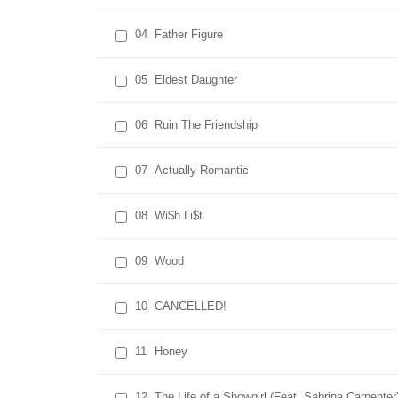
04
Father Figure
05
Eldest Daughter
06
Ruin The Friendship
07
Actually Romantic
08
Wi$h Li$t
09
Wood
10
CANCELLED!
11
Honey
12
The Life of a Showgirl (Feat. Sabrina Carpenter