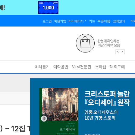
로그인
회원가입
마이페이지
카트
주문/배송
고객센터
Gl
미리듣기
예약음반
Vinyl전문관
스타샵
해외구매
 12집 The Life Of A Showgirl: