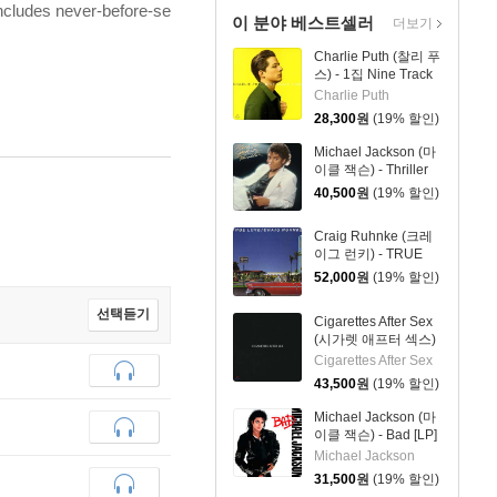
 includes never-before-se
이 분야 베스트셀러
더보기
Charlie Puth (찰리 푸
스) - 1집 Nine Track
Mind [LP]
Charlie Puth
28,300
원
(19% 할인)
Michael Jackson (마
이클 잭슨) - Thriller
[LP]
40,500
원
(19% 할인)
Craig Ruhnke (크레
이그 런키) - TRUE
LOVE [LP]
52,000
원
(19% 할인)
선택듣기
Cigarettes After Sex
(시가렛 애프터 섹스)
- 1집 Cigarettes After
Cigarettes After Sex
Sex [LP]
43,500
원
(19% 할인)
Michael Jackson (마
이클 잭슨) - Bad [LP]
Michael Jackson
31,500
원
(19% 할인)