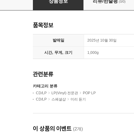
상품정보
리뷰/한줄평
(0/0)
품목정보
발매일
2025년 10월 30일
시간, 무게, 크기
1,000g
관련분류
카테고리 분류
CD/LP
LP(Vinyl) 전문관
POP LP
CD/LP
스페셜샵
미리 듣기
이 상품의 이벤트
(2개)