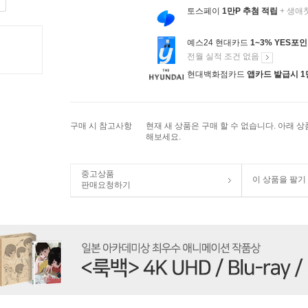
토스페이
1만P 추첨 적립
+ 생애
예스24 현대카드
1~3% YES포
전월 실적 조건 없음
현대백화점카드
앱카드 발급시 1
구매 시 참고사항
현재 새 상품은 구매 할 수 없습니다. 아래 
해보세요.
중고상품
이 상품을 팔기
판매요청하기