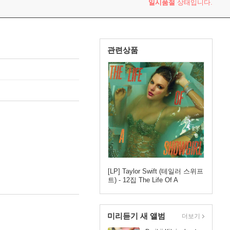
일시품절
상태입니다.
관련상품
[LP] Taylor Swift (테일러 스위프
트) - 12집 The Life Of A
Showgirl: Sweat And Vanilla
Perfume [오렌지 글리터 컬러
LP]
미리듣기 새 앨범
더보기