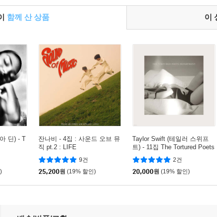
들이
함께 산 상품
이
아 딘) - T
잔나비 - 4집 : 사운드 오브 뮤
Taylor Swift (테일러 스위프
직 pt.2 : LIFE
트) - 11집 The Tortured Poets
Department
9건
2건
)
25,200
원
(19% 할인)
20,000
원
(19% 할인)
 A Showgirl: Sweat And Vanilla Perfume