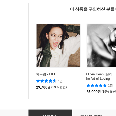
이 상품을 구입하신 분
자우림 - LIFE!
Olivia Dean (올리비
he Art of Loving
5건
1건
29,700
원
(19% 할인)
26,000
원
(19% 할인
Taylor Swift (테일러 스위프트) - 12집 The Life Of