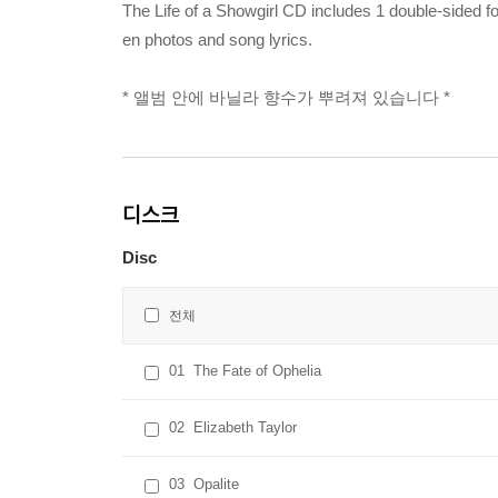
The Life of a Showgirl CD includes 1 double-sided fo
en photos and song lyrics.
* 앨범 안에 바닐라 향수가 뿌려져 있습니다 *
디스크
Disc
전체
01
The Fate of Ophelia
02
Elizabeth Taylor
03
Opalite