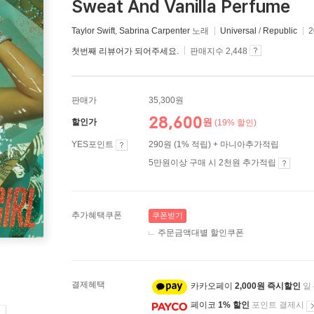
Sweat And Vanilla Perfume
Taylor Swift
,
Sabrina Carpenter
노래
Universal
/
Republic
2
첫번째 리뷰어가 되어주세요.
판매지수 2,448
판매가
35,300원
28,600
원
할인가
(19% 할인)
YES포인트
290원 (1% 적립) + 마니아추가적립
5만원이상 구매 시 2천원 추가적립
추가혜택쿠폰
쿠폰받기
주문금액대별 할인쿠폰
결제혜택
카카오페이
2,000원 즉시할인
일
페이코
1% 할인
포인트 결제시