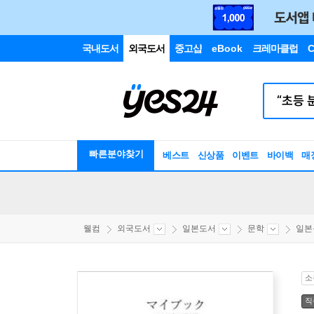
국내도서
외국도서
중고샵
eBook
크레마클럽
C
빠른분야찾기
베스트
신상품
이벤트
바이백
매
웰컴
외국도서
일본도서
문학
일본
소
직