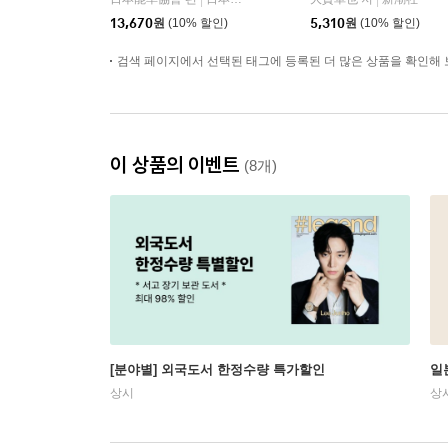
|
|
ル- 2201 (2025年 12月
13,670
원
(10% 할인)
5,310
원
(10% 할인)
始まり)
검색 페이지에서 선택된 태그에 등록된 더 많은 상품을 확인해 
이 상품의 이벤트
(8개)
[분야별] 외국도서 한정수량 특가할인
일
상시
상