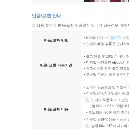
반품/교환 안내
※ 상품 설명에 반품/교환과 관련한 안내가 있는경우 아래 
마이페이지 >
반품/교환 신청
반품/교환 방법
판매자 배송 상품은 판매자와
출고 완료 후 10일 이내의 
디지털 콘텐츠인 eBook의 
반품/교환 가능기간
중고상품의 경우 출고 완료일
모바일 쿠폰의 경우 유효기간(
고객의 단순변심 및 착오구
직수입양서/직수입일서중 일
단, 아래의 주문/취소 조건인
오늘 00시 ~ 06시 30분 
반품/교환 비용
오늘 06시 30분 이후 주문
직수입 음반/영상물/기프트 
단, 당일 00시~13시 사이