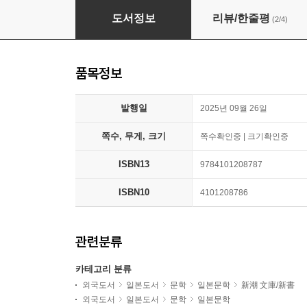
マイブック -2026年の記錄-
도서정보
리뷰/한줄평
(2/4)
품목정보
발행일
2025년 09월 26일
쪽수, 무게, 크기
쪽수확인중 | 크기확인중
ISBN13
9784101208787
ISBN10
4101208786
관련분류
카테고리 분류
외국도서
일본도서
문학
일본문학
新潮 文庫/新書
외국도서
일본도서
문학
일본문학