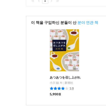
1
이 책을 구입하신 분들이 산
분야 연관 책
あつあつを召し上がれ
小川 絲 저
新潮社
|
1건
5,900
원