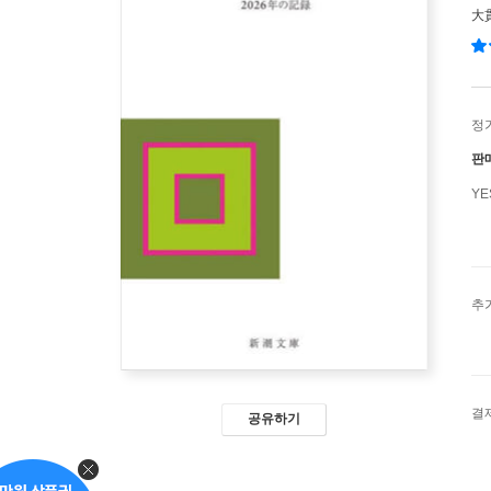
大
정
판
Y
추
결
공유하기