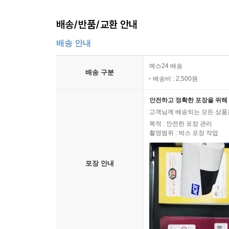
배송/반품/교환 안내
배송 안내
예스24 배송
배송 구분
배송비 : 2,500원
안전하고 정확한 포장을 위해 
고객님께 배송되는 모든 상품을
목적 : 안전한 포장 관리
촬영범위 : 박스 포장 작업
포장 안내