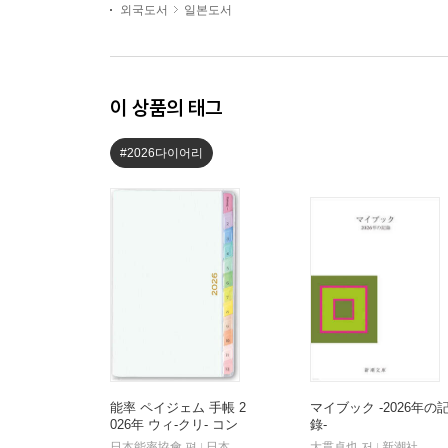
외국도서
일본도서
이 상품의 태그
#2026다이어리
能率 ペイジェム 手帳 2
マイブック -2026年の
026年 ウィ-クリ- コン
錄-
パクト メモ ライトブ
日本能率協會 편
日本能率協會
大貫卓也 저
新潮社