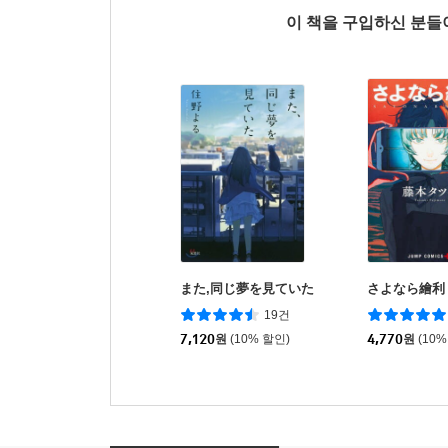
이 책을 구입하신 분
また,同じ夢を見ていた
さよなら繪利
19건
7,120
원
(10% 할인)
4,770
원
(10%