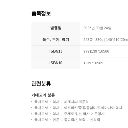
품목정보
발행일
2025년 09월 24일
쪽수, 무게, 크기
248쪽 | 330g | 140*210*20
ISBN13
9791139716566
ISBN10
1139716565
관련분류
카테고리 분류
국내도서
역사
세계사/세계문화
국내도서
역사
아프리카/중동/중남미/오세아니아 역사
국내도서
역사
주제로 읽는 역사
문명사
국내도서
인문
종교학/신화학
신화학