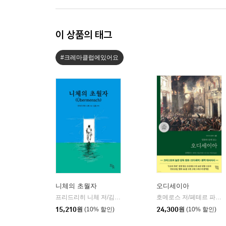
이 상품의 태그
#크레마클럽에있어요
니체의 초월자
오디세이아
프리드리히 니체 저/김철 편역
히읏
호메로스 저/페테르 파울 루벤스 그림/박문재 역
|
15,210
원
(10% 할인)
24,300
원
(10% 할인)