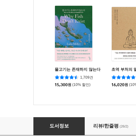
물고기는 존재하지 않는다
초역 부처의 
1,709건
15,300
원
(10% 할인)
16,020
원
(10
드디어 만나는 아즈텍 신화
도서정보
리뷰/한줄평
(26/2)