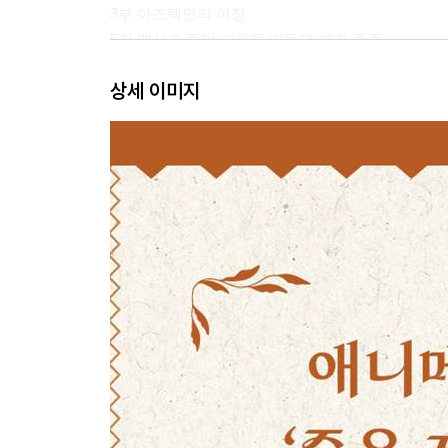
3부 아즈텍인의 여정
5장 멕시코 중앙 고원을 떠돌던 여러 종족
6장 메쉬카의 정착과 도시의 발달
상세 이미지
4부 역사와 전설의 희미한 경계
7장 메쉬카의 동맹과 적들
8장 아즈텍 제국의 흥망성쇠
5부 신으로부터 계시를 받은 이들
9장 영적 믿음을 지녔던 아즈텍 사람들
10장 신의 뜻을 피하거나 받들기 위한 의식
11장 아즈텍의 ‘희생 제의’ 바로 알기
6부 가톨릭과의 융합 그리고 멕시코의 오늘
12장 스페인의 침략과 아즈텍의 몰락
13장 ‘죽은 자들의 날’과 전통을 보호하는 사람들