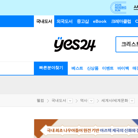
국내도서
외국도서
중고샵
eBook
크레마클럽
C
빠른분야찾기
베스트
신상품
이벤트
바이백
매
웰컴
국내도서
역사
세계사/세계문화