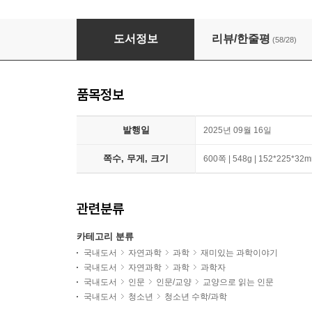
궤도 나의 두 번째 교과서 시리즈
도서정보
리뷰/한줄평
(58/28)
품목정보
발행일
2025년 09월 16일
쪽수, 무게, 크기
600쪽 | 548g | 152*225*32
관련분류
카테고리 분류
국내도서
자연과학
과학
재미있는 과학이야기
국내도서
자연과학
과학
과학자
국내도서
인문
인문/교양
교양으로 읽는 인문
국내도서
청소년
청소년 수학/과학