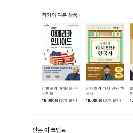
여름은 길어지고 겨울은 짧아지고
구름, 유성, 오로라가 있는 지구 밖 이야기
작가의 다른 상품
기분이 저기압이면 고기 앞으로 가세요
태풍이 점점 강력해지는 이유
빙하가 녹으면 북극곰만 위험한 게 아니다
12. 우주, 찰나의 인간이 영원의 우주를 보는 법
아주 커다란 은하수, 압도적 아름다움
우주에서 거리 재기
빵! 터지면서 태어나 팽창 중인 우주
『궤도의 다시 만난 과학자』
김봉중의 아메리카 인
정재환의 다시 만난 한
조
사이드
국사
1강. 과학에 보내는 러브레터
18,000
원
(10% 할인)
18,000
원
(10% 할인)
1
칼 세이건 X 리처드 파인만
2강. 양자역학의 탄생
알베르트 아인슈타인 X 닐스 보어
만든 이 코멘트