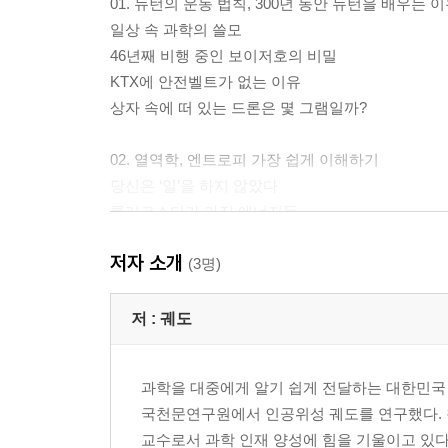
01. 뉴턴의 운동 법칙, 300년 동안 뉴턴을 배우는 
일상 속 과학의 쓸모
46년째 비행 중인 보이저호의 비밀
KTX에 안전벨트가 없는 이유
상자 속에 떠 있는 드론은 몇 그램일까?
02. 열역학, 엔트로피 가장 쉽게 이해하기
당신은 ‘일’을 하지 않았다
롤러코스터가 가진 에너지들
자동차 발명의 시작
저자 소개
물은 결국 식는다
(3명)
무질서, 가장 자연적인 현상
저 :
궤도
03. 전자기학, 당신이 쓰는 전기는 자석에서 온다
호박을 문질렀을 뿐인데
과학을 대중에게 알기 쉽게 전달하는 대한민국
전구에 불이 들어오는 순간
국천문연구원에서 인공위성 궤도를 연구했다. 
닮은 듯, 다른 전기력과 자기력
교수로서 과학 인재 양성에 힘을 기울이고 있다
전기와 자기는 늘 붙어다니는 쌍둥이