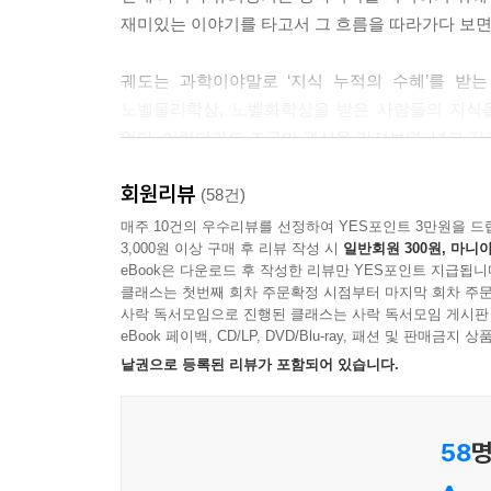
재미있는 이야기를 타고서 그 흐름을 따라가다 보면 
9강. 블랙홀의 연인
스티븐 호킹
궤도는 과학이야말로 ‘지식 누적의 수혜’를 받
노벨물리학상, 노벨화학상을 받은 사람들의 지식
10강. 세계에 남은 한국의 이름
없다. 어렵더라도 조금만 관심을 가져보면, 넓고 깊
이휘소 X 우장춘
회원리뷰
모두가 알았으면 좋겠다
(58건)
과학이 얼마나 재미있는지
매주 10건의 우수리뷰를 선정하여 YES포인트 3만원을 드
3,000원 이상 구매 후 리뷰 작성 시
일반회원 300원, 마니아
eBook은 다운로드 후 작성한 리뷰만 YES포인트 지급됩니
이제 와서 왜 과학을 알아야 하나고 묻는다면, 대
클래스는 첫번째 회차 주문확정 시점부터 마지막 회차 주문
운동해야 한다는데 왜 그런 걸까? 여드름이나 아토
사락 독서모임으로 진행된 클래스는 사락 독서모임 게시판
항상 올라와 있을까? 이 모든 질문에 답하는 것이 
eBook 페이백, CD/LP, DVD/Blu-ray, 패션 및 판매금
낱권으로 등록된 리뷰가 포함되어 있습니다.
과학을 통해 우리가 막연하게 알고 있던 상식들도 다
‘여름이 점점 길어진다’. 이 중에서 사실은 몇 가지
58
명
또 과학은 삶에 색다른 자극을 주기도 한다. 책에 