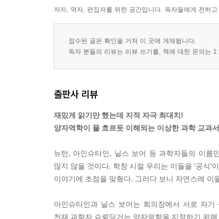
저자, 역자, 편집자를 위한 공간입니다. 독자들에게 전하고
3강. 천문학의 혁명가들
갈릴레오 갈릴레이 X 요하네스 케플러
접수된 글은 확인을 거쳐 이 곳에 게재됩니다.
4강. 천재의 동의어들
독자 분들의 리뷰는 리뷰 쓰기를, 책에 대한 문의는 1:
아이작 뉴턴 X 고트프리트 라이프니츠 X 로버트 훅
5강. 화학의 아버지들
출판사 리뷰
앙투안 라부아지에 X 조지프 프리스틀리
재밌게 읽기만 했는데 지적 자극 최대치!
6강. 생명 설계의 비밀
양자역학이 물 흐르듯 이해되는 이상한 과학 교과
찰스 다윈 X 제니퍼 다우드나 X 에마뉘엘 샤르팡티
뉴턴, 아인슈타인, 닐스 보어 등 과학자들의 이름
7강. 전기의 마법사들
많지 않을 것이다. 학창 시절 우리는 이들을 ‘공식’
토머스 에디슨 X 니콜라 테슬라
이야기에 초점을 맞췄다. 그러다 보니 자연스레 이
8강. 미래에서 온 과학자들
아인슈타인과 닐스 보어는 회의장에서 서로 자기 
앨런 튜링 X 존 폰 노이만
천재 과학자 슈뢰딩거는 양자역학을 지적하기 위해 