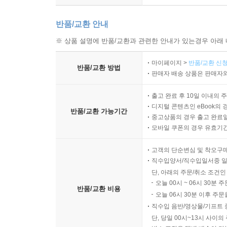
반품/교환 안내
※ 상품 설명에 반품/교환과 관련한 안내가 있는경우 아래 
마이페이지 >
반품/교환 신청
반품/교환 방법
판매자 배송 상품은 판매자와
출고 완료 후 10일 이내의 
디지털 콘텐츠인 eBook의 
반품/교환 가능기간
중고상품의 경우 출고 완료일
모바일 쿠폰의 경우 유효기간(
고객의 단순변심 및 착오구
직수입양서/직수입일서중 일
단, 아래의 주문/취소 조건인
오늘 00시 ~ 06시 30분 
반품/교환 비용
오늘 06시 30분 이후 주문
직수입 음반/영상물/기프트 
단, 당일 00시~13시 사이