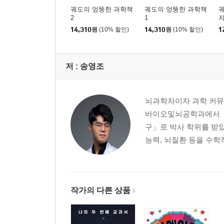
06. 화학 결합, 소금은 부서지고 금은 빛나는 이유
궤도의 엉뚱한 과학책
궤도의 엉뚱한 과학책
궤
2
1
우리는 어떻게 지금 모습으로 있을 수 있을까?
14,310
원
(10% 할인)
14,310
원
(10% 할인)
1
덩어리 소금의 특징
금이 반짝이는 이유
산소, 물, 단백질의 탄생 비밀
저 :
송영조
07 화학 반응, 배터리에 관한 최소한의 지식
속 쓰릴 때 제산제를 먹는 이유
뇌과학자이자 과학 커뮤
깎은 사과는 왜 갈색으로 변할까?
바이오및뇌공학과에서 「
화학 에너지를 전기 에너지로 바꾸다
구」로 박사 학위를 받았
전기차에도 쓰이는 2차 전지
능력, 뇌질환 등을 수학
Part 3. 이유 없는 생명은 없다: 생명과학
작가의 다른 상품
08. 진화, 원숭이는 사람이 될 수 없다
옥수수와 바나나가 개량 음식이라고?
200만 종을 분류하는 방법