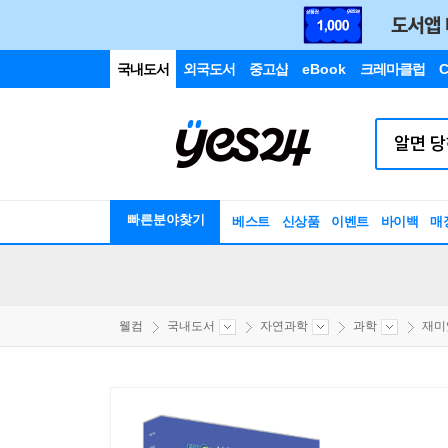
국내도서
외국도서
중고샵
eBook
크레마클럽
C
빠른분야찾기
베스트
신상품
이벤트
바이백
매
웰컴
국내도서
자연과학
과학
재미