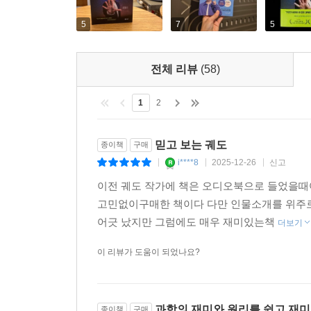
5
7
5
전체 리뷰
(58)
1
2
믿고 보는 궤도
종이책
구매
i****8
2025-12-26
신고
|
|
|
이전 궤도 작가에 책은 오디오북으로 들었을때
고민없이구매한 책이다 다만 인물소개를 위주로
어긋 났지만 그럼에도 매우 재미있는책
더보기
이 리뷰가 도움이 되었나요?
과학의 재미와 원리를 쉽고 재미
종이책
구매