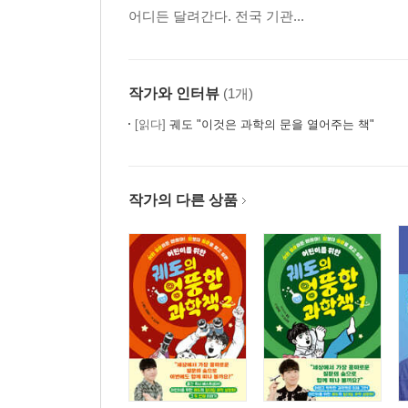
어디든 달려간다. 전국 기관...
교통카드에는 왜 배터리가 없을까?
고전물리학의 정점을 찍다
04 양자역학과 상대성이론, 과학 천재들이 쌓아 올
작가와 인터뷰
(1개)
반전의 반전, 빛의 정체를 찾아서
[읽다]
궤도 "이것은 과학의 문을 열어주는 책"
빛과 전자의 두 가지 얼굴
세계 최고 두뇌들의 발견, 양자역학
영화에 등장하는 ‘상대성이론’ 바로 알기
작가의 다른 상품
시공간이 휘어 있다?
Part 2. 세상을 이루는 숨은 퍼즐: 화학
05. 원자, 가장 작은 것을 향한 여정
세상은 무엇으로 이루어졌을까?
엄청 작은 알갱이 파헤치기
만물을 만드는 재료, 주기율표에 담다