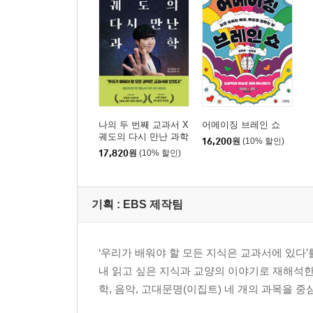
생명의 기원을 찾아서
돌연변이가 나타났다
진화론의 네 가지 오해를 Q&A로 풀어보다
09. 유전, 당신이 부모와 다른 이유
자녀는 부모를 얼마나 닮을까?
완두콩으로 알아보는 유전의 법칙
나의 두 번째 교과서 X
어메이징 브레인 쇼
혈액형, 지능, 암, 유전이다 vs 아니다
궤도의 다시 만난 과학
16,200
원
(10% 할인)
17,820
원
(10% 할인)
Part 4. 우주에서 찾아보는 우리들의 미래: 지구과
기획 :
EBS 제작팀
10. 지구, 알수록 소중한 나의 행성
슈퍼노바, 그리고 지구의 탄생
46억 년 지구의 역사
‘우리가 배워야 할 모든 지식은 교과서에 있다’
사랑할 수밖에 없는 오로라
내 읽고 싶은 지식과 교양의 이야기로 재해석한 프
학, 음악, 고대문명(이집트) 네 개의 과목을 중
11. 날씨와 기후, 인류에게 보내는 위기의 신호들