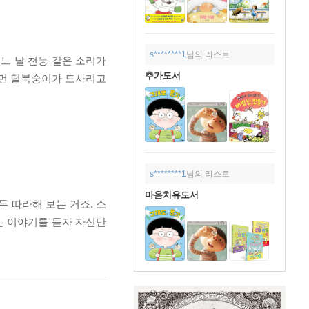
s********1
님의 리스트
느 날 천둥 같은 소리가
추가도서
커먼 털북숭이가 도사리고
s********1
님의 리스트
마음치유도서
 따라해 보는 거죠. 소
는 이야기를 듣자 자신만