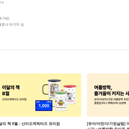
-나
-7세)
볼로냐 라가치 상
달의 책 8월 : 산리오캐릭터즈 유리컵
[유아/어린이/가정살림] 