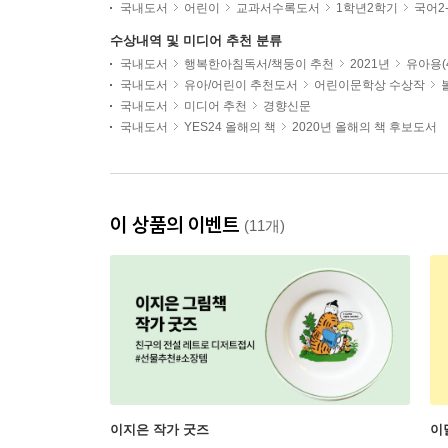
국내도서
어린이
교과서수록도서
1학년2학기
국어2
수상내역 및 미디어 추천 분류
국내도서
행복한아침독서/책둥이 추천
2021년
유아용(4
국내도서
유아/어린이 추천도서
어린이문학상 수상작
국내도서
미디어 추천
경향신문
국내도서
YES24 올해의 책
2020년 올해의 책 후보도서
이 상품의 이벤트
(11개)
이지은 작가 굿즈
이