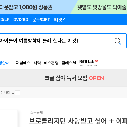
D/LP
DVD/BD
문구
/GIFT
티켓
독서유형검사
RBTI Lab
장안내
채널예스
사락
예스펀딩
클래스24
독서유형검사
크클 심야 독서 모임
OPEN
리나라 ...
소득공제
브로콜리지만 사랑받고 싶어 + 이