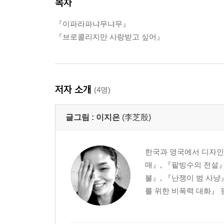
목차
『이파라파냐무냐무』
『브로콜리지만 사랑받고 싶어』
저자 소개
(4명)
글그림 :
이지은
(李芝殷)
한국과 영국에서 디자인과
매』, 『팥빙수의 전설』
불』, 『난쟁이 범 사
를 위한 비폭력 대화』 등