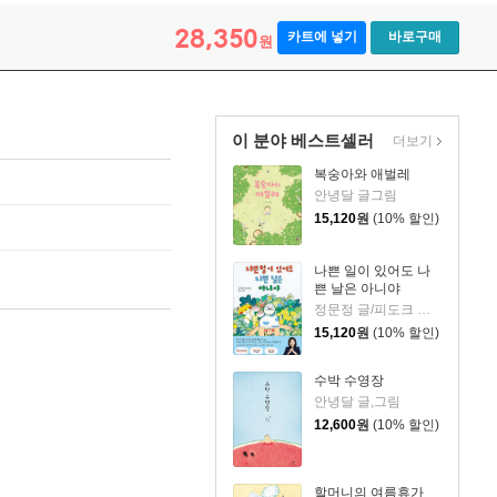
28,350
카트에 넣기
바로구매
원
이 분야 베스트셀러
더보기
복숭아와 애벌레
안녕달 글그림
15,120
원
(10% 할인)
나쁜 일이 있어도 나
쁜 날은 아니야
정문정 글/피도크 그림/천근아 감수
15,120
원
(10% 할인)
수박 수영장
안녕달 글,그림
12,600
원
(10% 할인)
할머니의 여름휴가