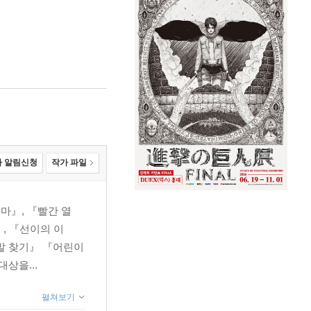
 알림신청
작가 파일
마』, 『빨간 열
, 『선이의 이
발 찾기』 『어린이
상을...
펼쳐보기