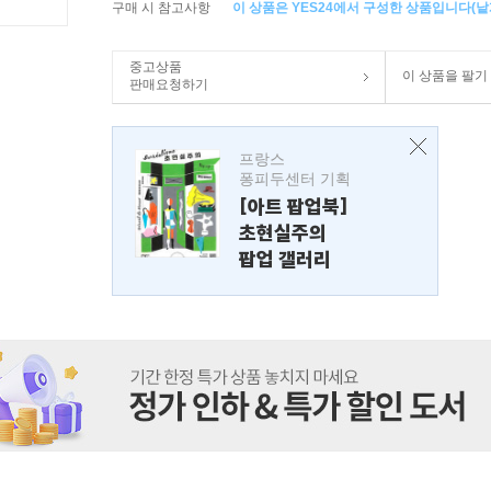
구매 시 참고사항
이 상품은 YES24에서 구성한 상품입니다(낱개
중고상품
이 상품을 팔기
판매요청하기
프랑스
퐁피두센터 기획
[아트 팝업북]
초현실주의
팝업 갤러리