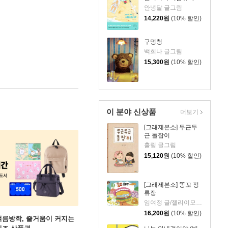
안녕달 글그림
14,220
원
(10% 할인)
구멍청
백희나 글그림
15,300
원
(10% 할인)
이 분야 신상품
더보기
[그래제본소] 두근두
근 돌잡이
홀링 글그림
15,120
원
(10% 할인)
[그래제본소] 똥꼬 정
류장
임여정 글/젤리이모 그림
16,200
원
(10% 할인)
여름방학, 줄거움이 커지는