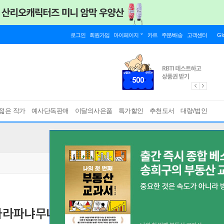
로그인
회원가입
마이페이지
카트
주문/배송
고객센터
Gl
젊은 작가
예사단독판매
이달의사은품
특가할인
추천도서
대량/법인
파라파냐무냐무 세트
[ 2권 ]