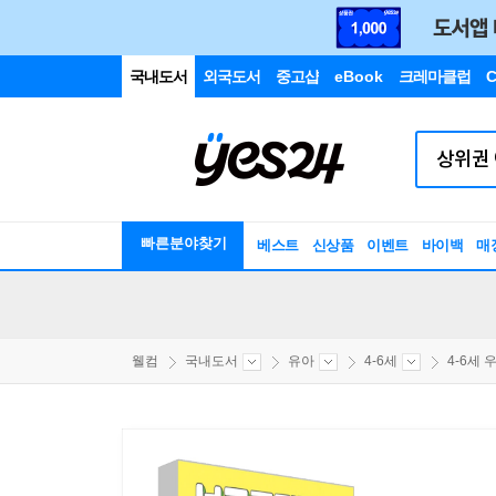
국내도서
외국도서
중고샵
eBook
크레마클럽
C
빠른분야찾기
베스트
신상품
이벤트
바이백
매
웰컴
국내도서
유아
4-6세
4-6세 우