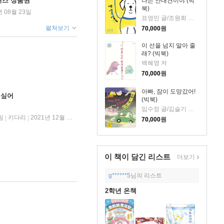
퀴즈 상품권
나는 안내견이야 (빅
북)
년 08월 23일
표영민 글/조원희 그림
펼쳐보기
70,000
원
이 선을 넘지 말아 줄
래? (빅북)
백혜영 저
70,000
원
아빠, 잠이 도망갔어!
 싶어
(빅북)
임수정 글/김슬기 그림
림
키다리
2021년 12월 13일
|
|
70,000
원
이 책이 담긴
리스트
더보기
g******5
님의 리스트
2학년 온책