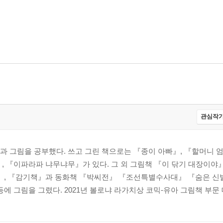
관심작가
 그림을 공부했다. 쓰고 그린 책으로는 『종이 아빠』, 『할머니 엄
, 『이파라파 냐무냐무』가 있다. 그 외 그림책 『이 닦기 대장이야』
냥』, 『감기책』과 동화책 『박씨전』 『조선특별수사대』 『숨은 신
에 그림을 그렸다. 2021년 볼로냐 라가치상 코믹-유아 그림책 부문 대