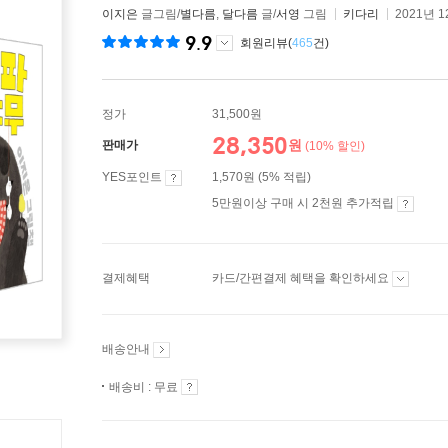
이지은
글그림/
별다름
,
달다름
글/
서영
그림
키다리
2021년 1
9.9
회원리뷰(
465
건)
정가
31,500원
28,350
원
판매가
(10% 할인)
YES포인트
1,570원 (5% 적립)
5만원이상 구매 시 2천원 추가적립
결제혜택
카드/간편결제 혜택을 확인하세요
배송안내
배송비 : 무료