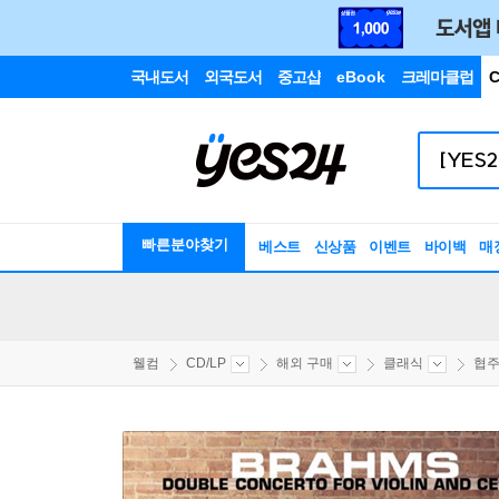
국내도서
외국도서
중고샵
eBook
크레마클럽
C
빠른분야찾기
베스트
신상품
이벤트
바이백
매
웰컴
CD/LP
해외 구매
클래식
협