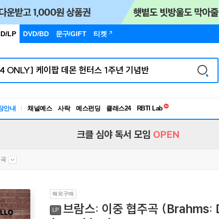
D/LP
DVD/BD
문구
/GIFT
티켓
독서유형검사
RBTI Lab
장안내
채널예스
사락
예스펀딩
클래스24
독서유형검사
크클 심야 독서 모임
OPEN
주곡
해외구매
브람스: 이중 협주곡 (Brahms: Dou
LP