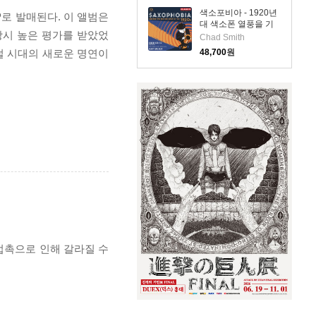
(SACD Hybrid) -
색소포비아 - 1920년
P로 발매된다. 이 앨범은
Chad Smith
대 색소폰 열풍을 기
당시 높은 평가를 받았었
리며 (Saxophobia -
Chad Smith
Celebrating the Sax
털 시대의 새로운 명연이
48,700
원
Craze of the 1920s)
(SACD Hybrid) -
Chad Smith
 접촉으로 인해 갈라질 수