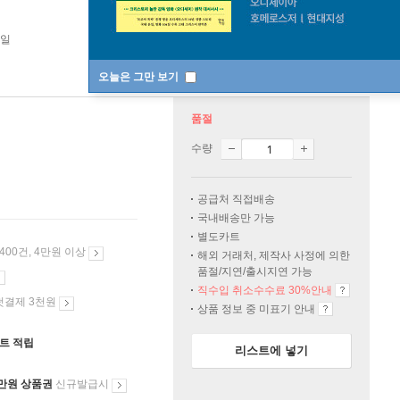
5일
오늘은 그만 보기
품절
수량
공급처 직접배송
국내배송만 가능
별도카트
 400건, 4만원 이상
해외 거래처, 제작사 사정에 의한
품절/지연/출시지연 가능
직수입 취소수수료 30%안내
첫결제 3천원
상품 정보 중 미표기 안내
인트 적립
리스트에 넣기
만원 상품권
신규발급시