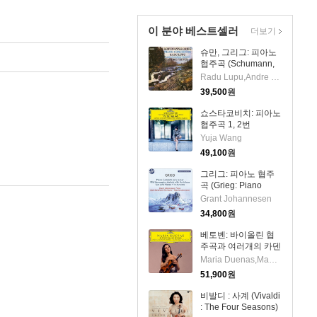
이 분야 베스트셀러
더보기
슈만, 그리그: 피아노
협주곡 (Schumann,
Grieg: Piano
Radu Lupu,Andre Previn
Concerto) (UHQCD)
39,500
원
(일본반) - Radu Lupu
쇼스타코비치: 피아노
협주곡 1, 2번
(Shostakovich: Piano
Yuja Wang
Concertos No.1 &
49,100
원
No.2) (UHQCD)(일본
반) - Yuja Wang
그리그: 피아노 협주
곡 (Grieg: Piano
Concerto In A Minor,
Grant Johannesen
Op.16)(CD) - Grant
34,800
원
Johannesen
베토벤: 바이올린 협
주곡과 여러개의 카덴
차 (Beethoven: Violin
Maria Duenas,Manfred Honeck
Concerto &
51,900
원
Cadenzas) (2Hi-Res
CD (MQA x UHQCD)
비발디 : 사계 (Vivaldi
(일본반) - Maria
: The Four Seasons)
Duenas