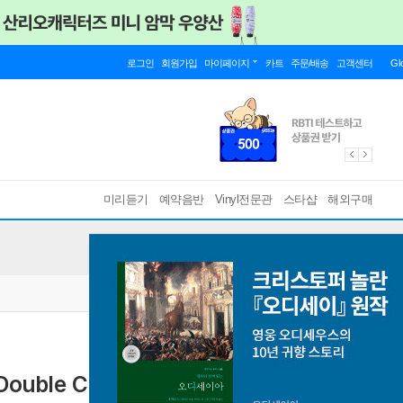
로그인
회원가입
마이페이지
카트
주문/배송
고객센터
Gl
미리듣기
예약음반
Vinyl전문관
스타샵
해외구매
ble Concerto for Violin & Cello)