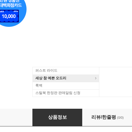
퍼스트 라이드
세상 참 예쁜 오드리
룩백
스틸북 한정판 판매알림 신청
브람스: 이중 협주곡 (Brahms: Double Concerto for 
상품정보
리뷰/한줄평
(0/0)