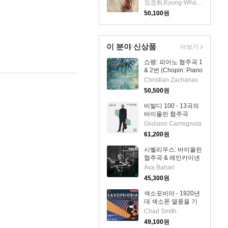
(LP) - 정경화 (Kyung-
정경화,Kyung-Wha Chung
Wha Chung)
50,100
원
이 분야 신상품
더보기
쇼팽: 피아노 협주곡 1
& 2번 (Chopin: Piano
Concertos Nos.1 &
Christian Zacharias
2) (SACD Hybrid) -
50,500
원
Christian Zacharias
비발디 100 - 13곡의
바이올린 협주곡
(Vivaldi 100. 13
Giuliano Carmignola
Violin Concertos)
61,200
원
(2CD) - Giuliano
Carmignola
시벨리우스: 바이올린
협주곡 & 레민카이넨
모음곡 (Sibelius:
Ava Bahari
Violin Concerto &
45,300
원
Lemminkainen
Suite)(CD) - Ava
색소포비아 - 1920년
Bahari
대 색소폰 열풍을 기
리며 (Saxophobia -
Chad Smith
Celebrating the Sax
49,100
원
Craze of the 1920s)