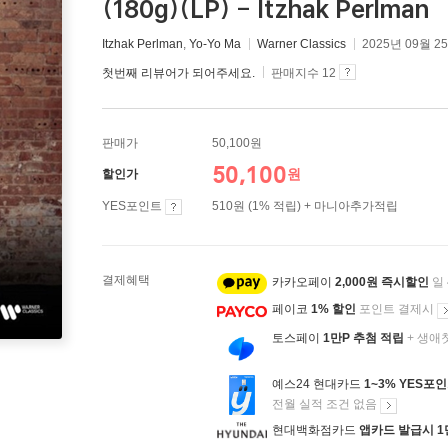
(180g)(LP) - Itzhak Perlman
Itzhak Perlman
,
Yo-Yo Ma
Warner Classics
2025년 09월 2
첫번째 리뷰어가 되어주세요.
판매지수 12
판매가
50,100원
50,100
원
할인가
YES포인트
510원 (1% 적립) + 마니아추가적립
결제혜택
카카오페이
2,000원 즉시할인
일
페이코
1% 할인
포인트 결제시
토스페이
1만P 추첨 적립
+ 생애
예스24 현대카드
1~3% YES포
전월 실적 조건 없음
현대백화점카드
앱카드 발급시 1