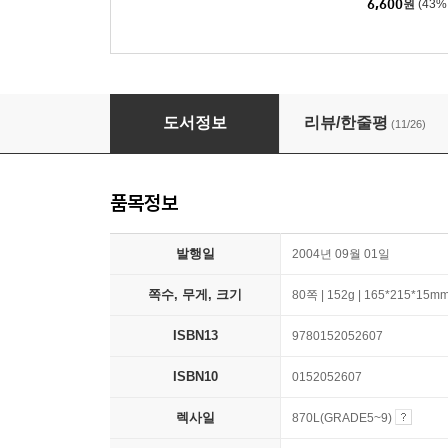
6,600
원
(43%
The Hundred Dresses
도서정보
리뷰/한줄평
(11/26)
품목정보
발행일
2004년 09월 01일
쪽수, 무게, 크기
80쪽 | 152g | 165*215*15m
ISBN13
9780152052607
ISBN10
0152052607
렉사일
870L(GRADE5~9)