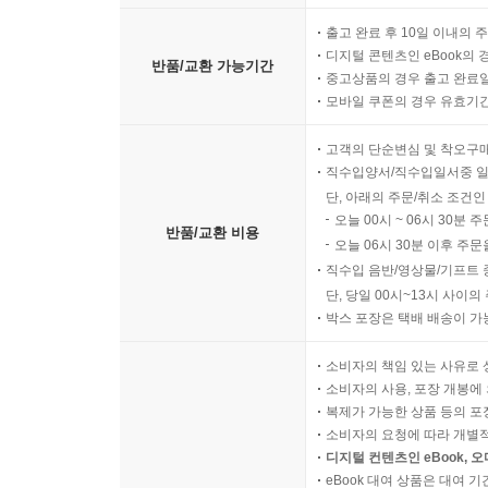
출고 완료 후 10일 이내의 
디지털 콘텐츠인 eBook의 
반품/교환 가능기간
중고상품의 경우 출고 완료일
모바일 쿠폰의 경우 유효기간(
고객의 단순변심 및 착오구
직수입양서/직수입일서중 일
단, 아래의 주문/취소 조건인
오늘 00시 ~ 06시 30분 
반품/교환 비용
오늘 06시 30분 이후 주문
직수입 음반/영상물/기프트 
단, 당일 00시~13시 사이
박스 포장은 택배 배송이 가
소비자의 책임 있는 사유로 
소비자의 사용, 포장 개봉에 
복제가 가능한 상품 등의 포장을 
소비자의 요청에 따라 개별
디지털 컨텐츠인 eBook, 
eBook 대여 상품은 대여 기