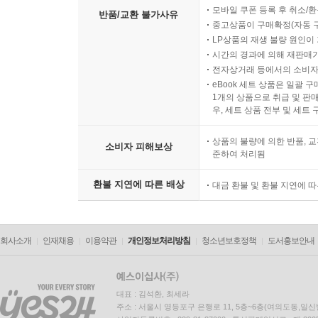
모바일 쿠폰 등록 후 취소/환
반품/교환 불가사유
중고상품이 구매확정(자동 
LP상품의 재생 불량 원인이 기
시간의 경과에 의해 재판매가
전자상거래 등에서의 소비자
eBook 세트 상품은 일괄 
1개의 상품으로 취급 및 판매
우, 세트 상품 전부 및 세트
상품의 불량에 의한 반품, 교
소비자 피해보상
준하여 처리됨
환불 지연에 따른 배상
대금 환불 및 환불 지연에 
회사소개
인재채용
이용약관
개인정보처리방침
청소년보호정책
도서홍보안내
대표 : 김석환, 최세라
주소 : 서울시 영등포구 은행로 11, 5층~6층(여의도동,일신