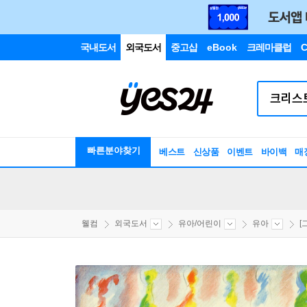
국내도서
외국도서
중고샵
eBook
크레마클럽
C
빠른분야찾기
베스트
신상품
이벤트
바이백
매
웰컴
외국도서
유아/어린이
유아
[