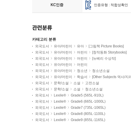
KC인증
인증유형 : 적합성확인
관련분류
카테고리 분류
외국도서
유아/어린이
유아
[그림책 Picture Books]
외국도서
유아/어린이
어린이
[창작동화 Storybooks]
외국도서
유아/어린이
어린이
[뉴베리 수상작]
외국도서
유아/어린이
어린이
외국도서
유아/어린이
청소년
청소년소설
외국도서
유아/어린이
학습서
[Other Subjects 역사/지
외국도서
문학/소설
소설
고전소설
외국도서
문학/소설
소설
청소년소설
외국도서
Lexile®
Grade5 (565L-910L)
외국도서
Lexile®
Grade6 (665L-1000L)
외국도서
Lexile®
Grade7 (735L-1065L)
외국도서
Lexile®
Grade8 (805L-1100L)
외국도서
Lexile®
Grade9 (855L-1165L)