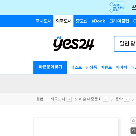
국내도서
외국도서
중고샵
eBook
크레마클럽
C
빠른분야찾기
베스트
신상품
이벤트
바이백
매
웰컴
외국도서
예술 대중문화
음악
소
직