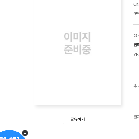
Cha
첫
정
판
Y
추
결
공유하기