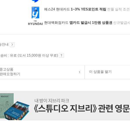
예스24 현대카드
1~3% YES포인트 적립
전월 실적 조건
현대백화점카드
앱카드 발급시 1만원 상품권
신규발급
송안내
송비 : 유료 (도서 15,000원 이상 무료)
중고상품
이 상품을 팔기
판매요청하기