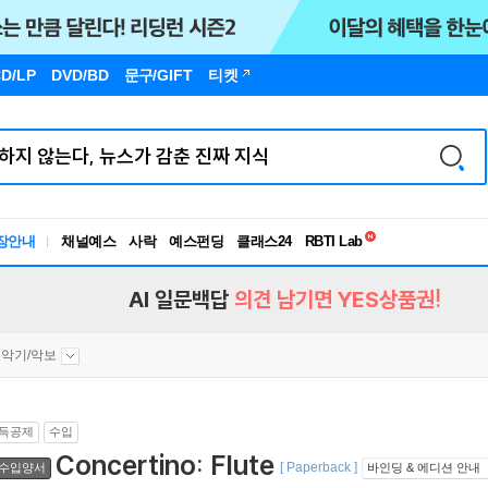
D/LP
DVD/BD
문구
/GIFT
티켓
독서유형검사
장안내
채널예스
사락
예스펀딩
클래스24
RBTI Lab
독서유형검사
AI 일문백답
의견 남기면 YES상품권!
악기/악보
득공제
수입
Concertino: Flute
[ Paperback ]
수입양서
바인딩 & 에디션 안내