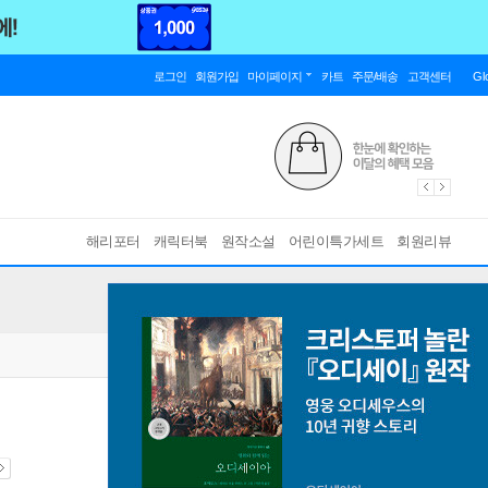
로그인
회원가입
마이페이지
카트
주문/배송
고객센터
Gl
해리포터
캐릭터북
원작소설
어린이특가세트
회원리뷰