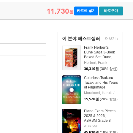
11,730
카트에 넣기
바로구매
원
이 분야 베스트셀러
더보기
Frank Herbert's
Dune Saga 3-Book
Boxed Set: Dune,
Dune Messiah, and
Herbert, Frank
Children of Dune
30,310
원
(30% 할인)
Colorless Tsukuru
Tazaki and His Years
of Pilgrimage
Murakami, Haruki / Gabriel, Philip
15,520
원
(20% 할인)
Piano Exam Pieces
2025 & 2026,
ABRSM Grade 8
ABRSM
45,630
원
(18% 할인)