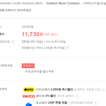
minade, Cecile / Andraud, Albert
Southern Music Company
1958년 07월 01
번째 리뷰어가 되어주세요.
가
14,310원
11,730
원
매가
(18% 할인)
ES포인트
590원 (5% 적립) + 마니아추가적립
5만원이상 구매 시 2천원 추가적립
가혜택쿠폰
쿠폰받기
주문금액대별 할인쿠폰
제혜택
카카오페이
2,000원 즉시할인
일 400건, 4만원 이상
페이코
1% 할인
포인트 결제시
토스페이
1만P 추첨 적립
+ 생애첫결제 3천원