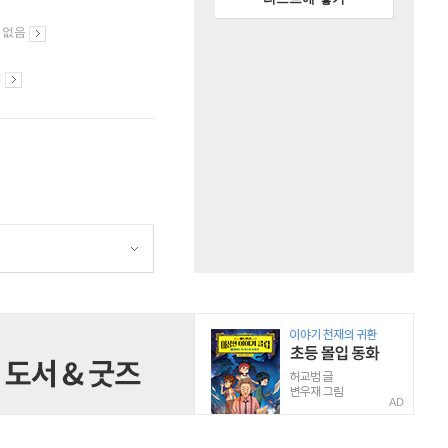
 없음
시
AD