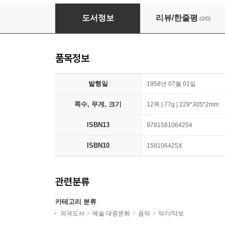
Concertino: Flute
도서정보
리뷰/한줄평
(0/0)
품목정보
발행일
1958년 07월 01일
쪽수, 무게, 크기
12쪽 | 77g | 229*305*2mm
ISBN13
9781581064254
ISBN10
158106425X
관련분류
카테고리 분류
외국도서
예술 대중문화
음악
악기/악보