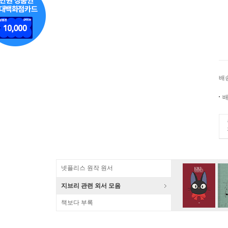
배
배
넷플리스 원작 원서
지브리 관련 외서 모음
책보다 부록