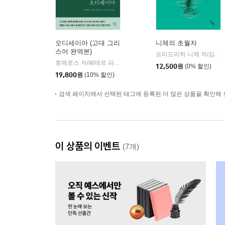
오디세이아 (고대 그리
니체의 초월자
스어 완역본)
프리드리히 니체 저/김철 편역
호메로스 저/페테르 파울 루벤스 그림/박문재 역
현대지성
|
12,500
원
(0% 할인)
19,800
원
(10% 할인)
검색 페이지에서 선택된 태그에 등록된 더 많은 상품을 확인해 
이 상품의 이벤트
(7개)