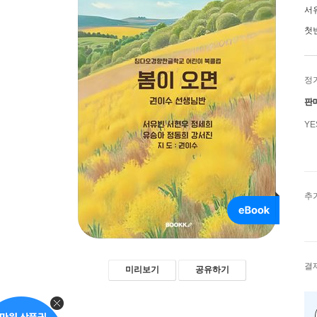
서
첫
정
판
Y
추
결
미리보기
공유하기