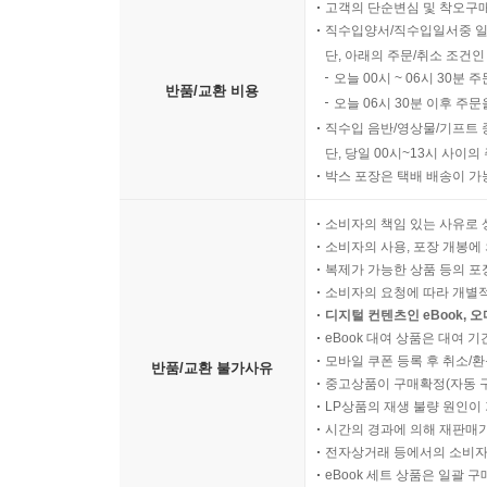
고객의 단순변심 및 착오구
직수입양서/직수입일서중 일
단, 아래의 주문/취소 조건인
오늘 00시 ~ 06시 30분 
반품/교환 비용
오늘 06시 30분 이후 주문
직수입 음반/영상물/기프트 
단, 당일 00시~13시 사이
박스 포장은 택배 배송이 가
소비자의 책임 있는 사유로 
소비자의 사용, 포장 개봉에 
복제가 가능한 상품 등의 포장을 
소비자의 요청에 따라 개별
디지털 컨텐츠인 eBook, 
eBook 대여 상품은 대여 기
모바일 쿠폰 등록 후 취소/환
반품/교환 불가사유
중고상품이 구매확정(자동 
LP상품의 재생 불량 원인이 기
시간의 경과에 의해 재판매가
전자상거래 등에서의 소비자
eBook 세트 상품은 일괄 