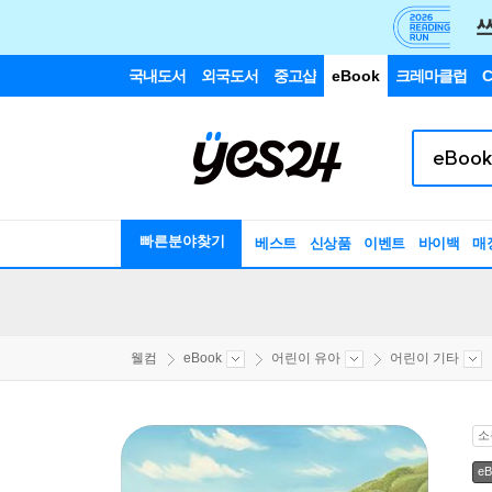
국내도서
외국도서
중고샵
eBook
크레마클럽
C
빠른분야찾기
베스트
신상품
이벤트
바이백
매
웰컴
eBook
어린이 유아
어린이 기타
소
eB