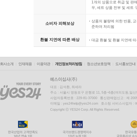
1개의 상품으로 취급 및 판매
우, 세트 상품 전부 및 세트
상품의 불량에 의한 반품, 교
소비자 피해보상
준하여 처리됨
환불 지연에 따른 배상
대금 환불 및 환불 지연에 
회사소개
인재채용
이용약관
개인정보처리방침
청소년보호정책
도서홍보안내
대표 : 김석환, 최세라
주소 : 서울시 영등포구 은행로 11, 5층~6층(여의도동,일신
사업자등록번호 : 229-81-37000 통신판매업신고 : 제 200
이메일 : yes24help@yes24.com 호스팅 서비스사업자 :
Copyright ⓒ YES24 Corp. All Rights Reserved.