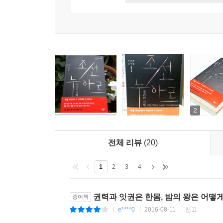
기간 내내 금주령이 비교적 엄히 시행되었다. 이
결탁이 『조선 누아르, 범죄의 기원』에서 갈등을 
못하는 이유는 조선의 누아르와 현실의 누아르가 놀
소설의 주인공 나용주는 현실의 어려움을 극복하게 
있다. 소설은 조선 시대의 누아르를 통해 시대가
준다. 소중한 이를 잃고 자신의 목숨마저 내놓을 
복수는 성공할 것인가? 성공한다고 해서 좋은 세
새로운 악을 계속해서 낳을 것이다. 그것이, 『조선
2
전체 리뷰
(20)
1
2
3
4
권력과 잇권은 한몸, 밤의 왕은 어떻
종이책
e****0
2016-08-11
신고
|
|
|