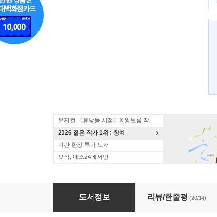
뮤지컬 〈휴남동 서점〉X 황보름 작가 북토크
2026 젊은 작가 1위 : 청예
기간 한정 특가 도서
오직, 예스24에서만
조선 누아르, 범죄의 기원
도서정보
리뷰/한줄평
(20/14)