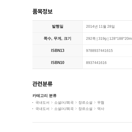
품목정보
발행일
2014년 11월 28일
쪽수, 무게, 크기
292쪽 | 319g | 128*188*20
ISBN13
9788937441615
ISBN10
8937441616
관련분류
카테고리 분류
국내도서
소설/시/희곡
장르소설
무협
국내도서
소설/시/희곡
장르소설
역사