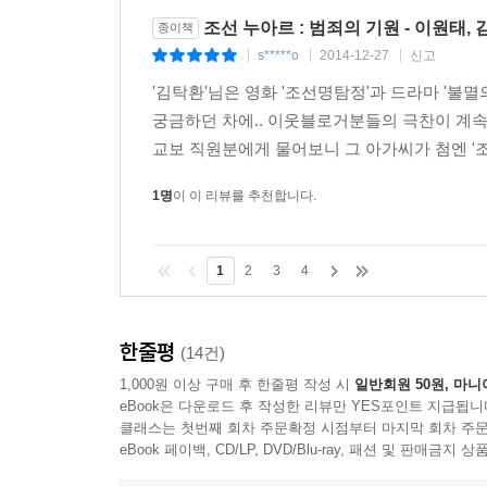
조선 누아르 : 범죄의 기원 - 이원태,
종이책
s*****o
2014-12-27
신고
|
|
|
'김탁환'님은 영화 '조선명탐정'과 드라마 '불
궁금하던 차에.. 이웃블로거분들의 극찬이 계속되
교보 직원분에게 물어보니 그 아가씨가 첨엔 '조
1명
이 이 리뷰를 추천합니다.
1
2
3
4
한줄평
(14건)
1,000원 이상 구매 후 한줄평 작성 시
일반회원 50원, 마니
eBook은 다운로드 후 작성한 리뷰만 YES포인트 지급됩니
클래스는 첫번째 회차 주문확정 시점부터 마지막 회차 주문
eBook 페이백, CD/LP, DVD/Blu-ray, 패션 및 판매금