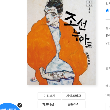
김
정
판
Y
결
배
배
미리보기
사이즈비교
파트너샵
공유하기