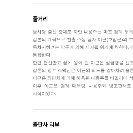
나는 술잔을 비우고 일어나서 춤을 추기 시작했다. 
줄거리
지막이기도 했고 또 어떤 우정의 시작 혹은 악행을 
남사당 출신 광대로 자란 나용주는 마포 검계 두목
---본문 중에서
갑론의 계략으로 천출 소생 왕자 이근(호암군)의 
독차지하려는 악두에 의해 제거될 위기에 처한다. 검
통합한다.
한편 천신만고 끝에 왕이 된 이근은 삼금령을 선
갑론의 영수 조덕신은 이근의 의도를 알아차려 을론
이근은 최만치에 의해 하옥된 나용주를 비밀리에 석
이후 이근은 검계 대두령 나용주와 병조판서로
시작이었다.
출판사 리뷰