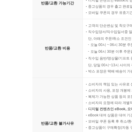
디지털 콘텐츠인 eBook의 
반품/교환 가능기간
중고상품의 경우 출고 완료일
모바일 쿠폰의 경우 유효기간(
고객의 단순변심 및 착오구
직수입양서/직수입일서중 일
단, 아래의 주문/취소 조건인
오늘 00시 ~ 06시 30분 
반품/교환 비용
오늘 06시 30분 이후 주문
직수입 음반/영상물/기프트 
단, 당일 00시~13시 사이
박스 포장은 택배 배송이 가
소비자의 책임 있는 사유로 
소비자의 사용, 포장 개봉에 
복제가 가능한 상품 등의 포장을 
소비자의 요청에 따라 개별
디지털 컨텐츠인 eBook, 
eBook 대여 상품은 대여 기
모바일 쿠폰 등록 후 취소/환
반품/교환 불가사유
중고상품이 구매확정(자동 