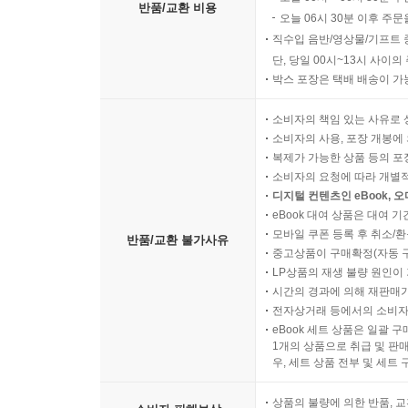
반품/교환 비용
오늘 06시 30분 이후 주문
직수입 음반/영상물/기프트 
단, 당일 00시~13시 사이
박스 포장은 택배 배송이 가
소비자의 책임 있는 사유로 
소비자의 사용, 포장 개봉에 
복제가 가능한 상품 등의 포장을 
소비자의 요청에 따라 개별
디지털 컨텐츠인 eBook, 
eBook 대여 상품은 대여 기
모바일 쿠폰 등록 후 취소/환
반품/교환 불가사유
중고상품이 구매확정(자동 
LP상품의 재생 불량 원인이 기
시간의 경과에 의해 재판매가
전자상거래 등에서의 소비자
eBook 세트 상품은 일괄 
1개의 상품으로 취급 및 판매
우, 세트 상품 전부 및 세트
상품의 불량에 의한 반품, 교