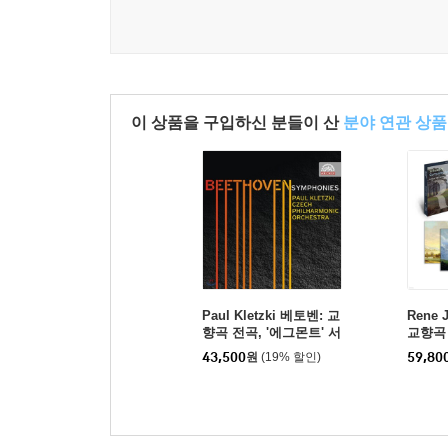
이 상품을 구입하신 분들이 산
분야 연관 상품
Paul Kletzki 베토벤: 교
Rene
향곡 전곡, '에그몬트' 서
교향곡 
곡, '코리올란' 서곡 (Beet
t Com
43,500
원
(19% 할인)
59,80
hoven: Symphonies No
s)
s.1-9, Overture Egmon
t, Overture Coriolan)