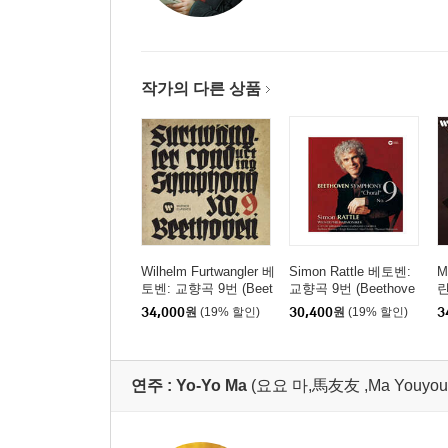
작가의 다른 상품
Wilhelm Furtwangler 베
Simon Rattle 베토벤:
M
토벤: 교향곡 9번 (Beet
교향곡 9번 (Beethove
린
hoven: Symphony No.
n: Symphony No. 9) [H
스
34,000
원
(19% 할인)
30,400
원
(19% 할인)
3
9) [UHQCD]
QCD]
n
1
D
연주 :
Yo-Yo Ma
(요요 마,馬友友 ,Ma Youyou 