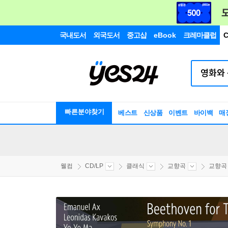
국내도서
외국도서
중고샵
eBook
크레마클럽
C
빠른분야찾기
베스트
신상품
이벤트
바이백
매
웰컴
CD/LP
클래식
교향곡
교향곡 