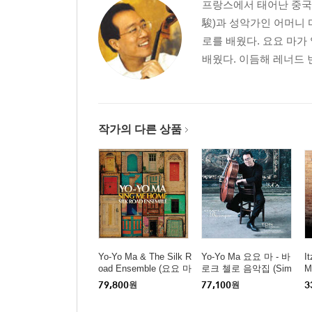
프랑스에서 태어난 중국
駿)과 성악가인 어머니 
로를 배웠다. 요요 마가
배웠다. 이듬해 레너드 
작가의 다른 상품
Yo-Yo Ma & The Silk R
Yo-Yo Ma 요요 마 - 바
I
oad Ensemble (요요 마
로크 첼로 음악집 (Sim
M
& 실크로드 앙상블) - S
ply Baroque) [청록 컬
곡
79,800
원
77,100
원
3
ing Me Home [블루 컬
러 2LP]
n
러 2LP]