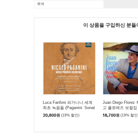
룩백
이 상품을 구입하신 분
Luca Fanfoni 파가니니 세계
Juan Diego Flore
최초 녹음들 (Paganini: Sonat
고 플로레즈 보컬집 (
a a Preghiera and other rariti
Mucho)
20,800
원
(19% 할인)
18,700
원
(19% 할인
es)