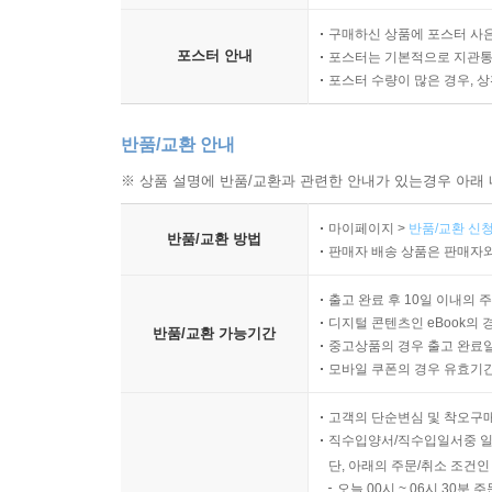
구매하신 상품에 포스터 사은
포스터 안내
포스터는 기본적으로 지관통에
포스터 수량이 많은 경우, 
반품/교환 안내
※ 상품 설명에 반품/교환과 관련한 안내가 있는경우 아래 
마이페이지 >
반품/교환 신청
반품/교환 방법
판매자 배송 상품은 판매자와
출고 완료 후 10일 이내의 
디지털 콘텐츠인 eBook의 
반품/교환 가능기간
중고상품의 경우 출고 완료일
모바일 쿠폰의 경우 유효기간(
고객의 단순변심 및 착오구
직수입양서/직수입일서중 일
단, 아래의 주문/취소 조건인
오늘 00시 ~ 06시 30분 