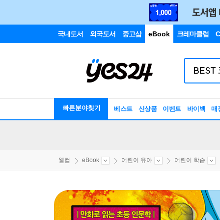
국내도서
외국도서
중고샵
eBook
크레마클럽
C
빠른분야찾기
베스트
신상품
이벤트
바이백
매
웰컴
eBook
어린이 유아
어린이 학습