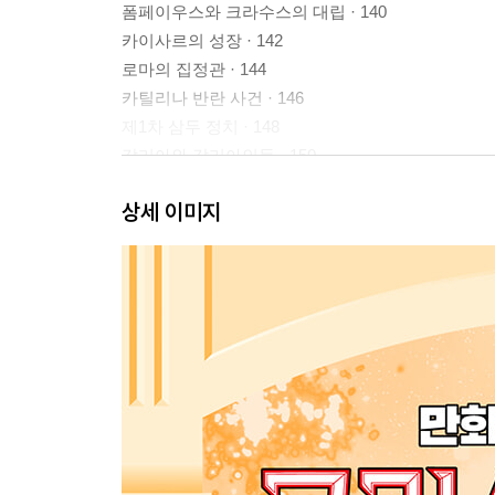
폼페이우스와 크라수스의 대립 · 140
카이사르의 성장 · 142
로마의 집정관 · 144
카틸리나 반란 사건 · 146
제1차 삼두 정치 · 148
갈리아와 갈리아인들 · 150
카이사르의 갈리아 전쟁 · 152
상세 이미지
알레시아 전투와 베르킨게토릭스 · 154
명화로 보는 그리스 로마 신화 · 156
신화 TALK 신화, 무엇이든 물어보세요! · 157