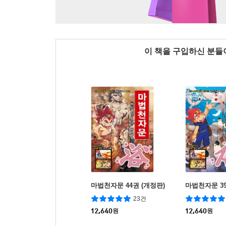
이 책을 구입하신 분
마법천자문 44권 (개정판)
마법천자문 39
23건
12,640
원
12,640
원