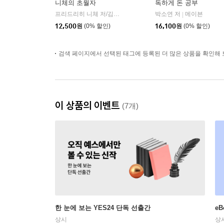
니체의 초월자
독하게 돈 공부
프리드리히 니체 저/김철 편역
히읏
박소연 저
메이븐
|
|
12,500
원
(0% 할인)
16,100
원
(0% 할인)
검색 페이지에서 선택된 태그에 등록된 더 많은 상품을 확인해 
이 상품의 이벤트
(7개)
한 눈에 보는 YES24 단독 선출간
e
상시
상