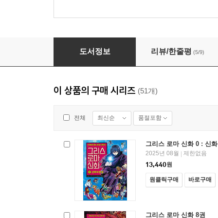
그리스 로마 신화 46권 : 카이사르와 갈리아 전
도서정보
리뷰/한줄평
(5/9)
이 상품의 구매 시리즈
(51개)
최신순
품절포함
전체
그리스 로마 신화 0 : 신
2025년 08월
제한없음
|
13,440
원
원클릭구매
바로구매
그리스 로마 신화 8권