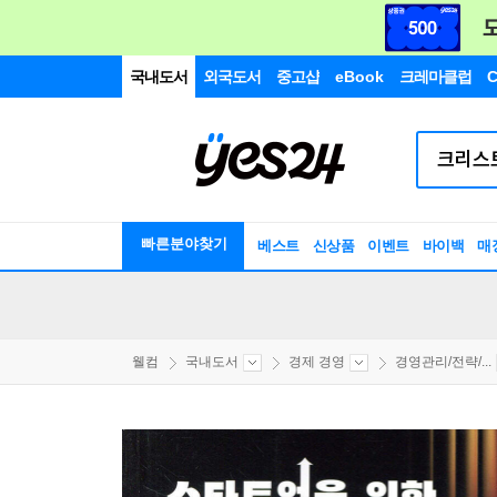
국내도서
외국도서
중고샵
eBook
크레마클럽
C
빠른분야찾기
베스트
신상품
이벤트
바이백
매
웰컴
국내도서
경제 경영
경영관리/전략/...