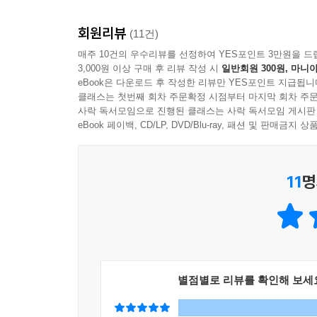
스타트업은 혁신을 통해 세상을 바꾸는 여정인 동시
때 설립 등기 절차가 필요 없는 개인사업자 형태가 
책은 세무가 비용 절감을 넘어 어떻게 생존과 성
다. 개인사업자의 법인 전환 시기와 방법은 4장에서
회원리뷰
(11건)
원하는지에 대한 심도 있는 분석을 통해 투자 유
--- p.35~36
매주 10건의 우수리뷰를 선정하여 YES포인트 3만원을 드
필자의 혜안이 담긴 이 한 권의 책이 당신의 
3,000원 이상 구매 후 리뷰 작성 시
일반회원 300원, 마니아
바랍니다.
스타트업을 성공적으로 키우려면 세무사를 잘 만나야
eBook은 다운로드 후 작성한 리뷰만 YES포인트 지급됩니
- 정사은 (앤틀러코리아 파트너)
클래스는 첫번째 회차 주문확정 시점부터 마지막 회차 주문
모든 부분을 다 알지는 못하기 때문이다. 그래서인
사락 독서모임으로 진행된 클래스는 사락 독서모임 게시판
그중에서 어떤 세무사를 찾아야 할까? 나의 사업을
eBook 페이백, CD/LP, DVD/Blu-ray, 패션 및 판매금
게 세무사를 선택하려면 세무사를 적어도 5명 이상
검색하여 후기가 좋은 세무사를 만나보거나, 주변 
사를 찾을 확률이 높아진다. 잘 맞는 세무사를 찾으
11
명
투자할 가치는 충분하다. 그 후 3가지 기준에 의해
--- p.37
세무와 다른 전문가의 업무 영역과 혼동해서는 안 
게 의뢰하는 것이 바람직하다. 법인 등기, 정관, 각
별점별로 리뷰를 확인해 보세
권은 변리사의 영역이다. 노무사는 노동법 전문가로 
무와 겹친다. 하지만 근로계약서 작성, 해고, 징계