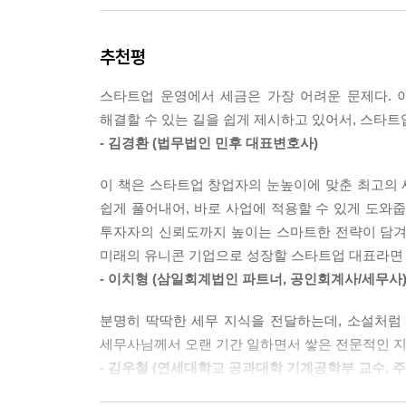
업을 준비하는 사람도 있을 것이다. 사업을 시작할 
스타트업을 보면 법인사업자 비중이 높지만, 개인
추천평
야 할까? 나에게 맞는 형태를 선택하기 위해서는 
체가 누구인지에 따라 법인사업자와 개인사업자로 
스타트업 운영에서 세금은 가장 어려운 문제다. 
은 상법상 절차에 따라 별도의 실체를 만들어 법인 
해결할 수 있는 길을 쉽게 제시하고 있어서, 스타트
형식적으로 대표는 법인에 소속된 근로자에 해당한
- 김경환 (법무법인 민후 대표변호사)
자는 폐업이 되지만, 법인사업자의 경우에는 대표
--- p.32
이 책은 스타트업 창업자의 눈높이에 맞춘 최고의
쉽게 풀어내어, 바로 사업에 적용할 수 있게 도와
법인사업자와 개인사업자의 차이점이 많다. 따라서 
투자자의 신뢰도까지 높이는 스마트한 전략이 담겨 
업을 운영할 목적이라면 상법의 적용을 받지 않는
미래의 유니콘 기업으로 성장할 스타트업 대표라면 
게 키워 투자받고 엑시트를 꿈꾸는 경우가 많으므로
- 이치형 (삼일회계법인 파트너, 공인회계사/세무사
한다. 물론 법인사업자의 단점도 있지만 운영 방식에
분명히 딱딱한 세무 지식을 전달하는데, 소설처럼 
도로 함부로 사용해서는 안 된다. 따라서 법인을 문
세무사님께서 오랜 기간 일하면서 쌓은 전문적인 지
시작할 때 반드시 법인사업자로 해야 하는 것은 아니
- 김우철 (연세대학교 공과대학 기계공학부 교수, 
사업자가 좋다. 개인사업자는 설립 등기가 필요 없고
에도 개인사업자로 시작하는 것이 좋다. 간혹 창업