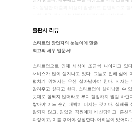
다. 동일한 매출과 비용이 발생해도 합법적으로 절
또한 세무 관리가 부실하면 불필요한 가산세까지 
이 더욱 빨리 고갈된다. 충실한 세무 관리를 통한 
출판사 리뷰
지 못하면 세금을 체납하게 되고, 이로 인해 투자
많다.
스타트업 창업자의 눈높이에 맞춘
--- p.18
최고의 세무 입문서!
간혹 일부 대표 중에는 세무를 가볍게 생각하고 “나
스타트업으로 인해 세상이 조금씩 나아지고 있다
들에게 떠벌리기도 한다. 하지만 세무는 결국 회사 
서비스가 많이 생겨나고 있다. 그들로 인해 삶에 
무 리스크는 회사가 커지면서 브랜드나 이미지에도 
펼치기 위해서는 우선 살아남아야 한다. 저자는
자세가 필요하다. 한편, 세무를 잘 관리해주는 전문
알려주고 싶다고 한다. 스타트업이 살아남을 수 있
다. 따라서 세무 리스크를 최소화하기 위해 반드시 
뜻대로 잘되지 않더라도 부디 절망하지 말길 바란다
사를 찾아서 의뢰해야 할까? 결론적으로, 내가 운
쌓아야 어느 순간 대박이 터지는 것이다. 실패를 
해결해주는 세무사를 찾을 필요가 있다. 좀 더 자세
잘되지 않고, 믿었던 직원에게 배신당하고, 혼신
--- p.26
과정이고, 이를 겪어야 성장한다. 어려움이 있어야 
창업을 준비 중인 분들과 상담하면 이런 질문을 가장