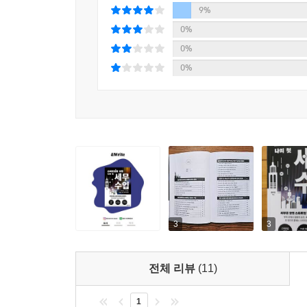
스타트업의 경우 다양한 분야의 전문가를 만날 기회
9%
문의하기도 한다. 물론 세무사에게 답변을 받을 수도
0%
렇다면 동일한 수수료를 내고 세무사를 200% 활용
0%
--- p.43
0%
개인사업을 운영하는 대표의 소득은 열거된 소득 중
또한 법인을 운영하는 대표도 소득세를 이해할 필
고용하면 근로소득을 지급해야 하고, 외부 전문가
이기에 급여를 받으면 근로소득이 발생한다. 또한 
해 개인소득세에 대한 이해가 필요하다. 소득세에 열거
고 해서 소득을 합산하여 세금을 계산해야 한다.
--- p.53
3
3
초기 스타트업은 자금이 부족하기에 어떻게 세금을 줄
하게 편법이나 탈세 행위를 하면 세무 리스크를 키
전체 리뷰
(11)
한다. 세법이 어렵고 복잡해 보이지만 그 본질은 명
가가치세라고 했는데, 법인세, 소득세는 발생한 
1