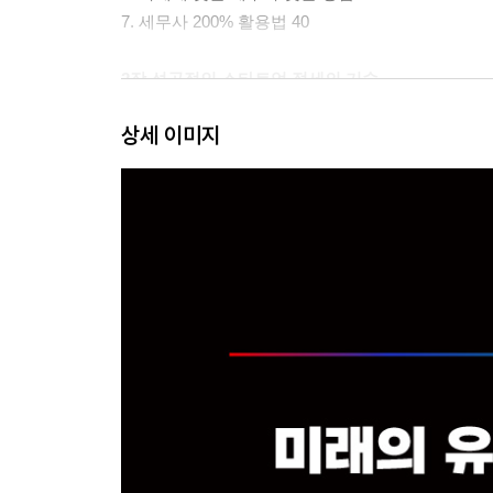
7. 세무사 200% 활용법 40
2장 성공적인 스타트업 절세의 기술
상세 이미지
1. 법인세, 소득세, 부가가치세: 스타트업이 꼭 알아야
2. 절세는 단순한 비용 절감이 아니다: 스타트업 절세
3. 비용 처리의 기술: 어디까지가 사업 경비일까? 64
4. 절세 혜택 놓치지 않기: 스타트업이 활용할 수 있
5. 모르면 손해, 창업하고 5년간 세금 한 푼도 안 내는
6. 사업용 차 타고 최대로 절세하는 방법 85
7. 대표는 급여 vs. 배당, 과연 얼마가 적절할까? 90
8. 불필요한 가산세만 안 내도 돈 버는 셈이다 97
3장 투자 유치의 결정적 순간, 세무가 승부를 가른
1. 스타트업 투자의 본질부터 이해하라 107
2. 투자자들이 주목하는 숫자들, 투자 유치 핵심 포인