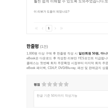
훨씬 쉽게 이해할 수 있도록 도와주었습니다.또
역에 따라 감면율이 달라진다. 만약 청년이 아닌 
러운데 감면 혜택도 못 받으니 서럽겠지만, 방법이 
이 리뷰가 도움이 되었나요?
창업자의 나이와 창업 지역과는 무관하다. 이것도
용 가능하다. 한편, 벤처인증에는 유효 기간이 있다
1
증이 취소되거나 만료되면 그해부터 세액감면이 적
--- p.84
한줄평
(1건)
스타트업은 사업 초기 손실인 경우가 많다. 법인 
1,000원 이상 구매 후 한줄평 작성 시
일반회원 50원, 마니
본인 급여를 가져갈 생각은 하지도 못한다. 매출이 
eBook은 다운로드 후 작성한 리뷰만 YES포인트 지급됩니
같은 등기임원은 근로기준법의 적용을 받지 않는다.
클래스는 첫번째 회차 주문확정 시점부터 마지막 회차 주문
중 국민연금, 건강보험에 대한 가입 의무만 있다. 
eBook 페이백, CD/LP, DVD/Blu-ray, 패션 및 판매금
무보수 신고를 하면 건강보험은 다른 사람의 피부
에 오히려 불리할 수 있다. 만약 대표가 부양할 
평점
직장가입자가 되는 것이 좋다. 대표 급여를 신고하
기에 국민연금 기준을 따르는 것이 손해를 보지 않는
한글 기준 50자까지 작성가능
운영하다가 매출이 발생하면 대표 급여를 가져갈 수
을 수도 있다.