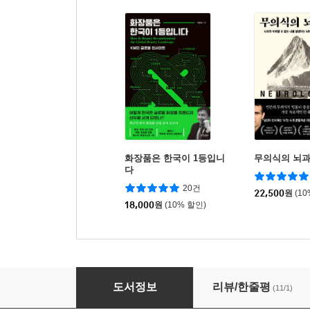
화장품은 한국이 1등입니
무의식의 뇌
다
20건
22,500
원
(1
18,000
원
(10% 할인)
스타트업을 위한 나의 첫 세무 수업
도서정보
리뷰/한줄평
(11/1)