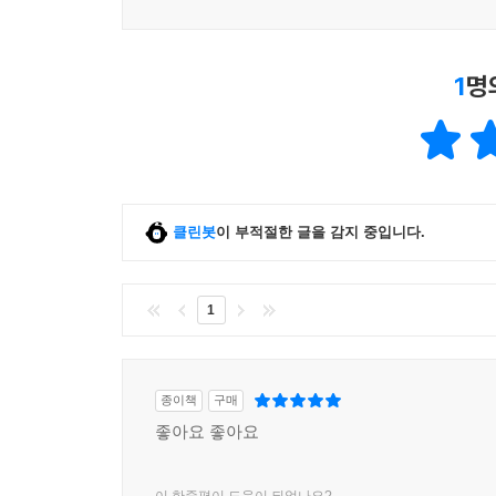
--- p.90~p91
법인 초기에 지분을 가족에게 분산했다면 지분을 
1
명
것보다 좀 더 많은 배당금을 15.4%만 적용받고 
이전할 수 있다. 따라서 절세 측면에서만 보면 지분
되어 있으면 안정적 사업 운영에 방해가 될 수 있기
인 대표가 많이 하는 오해 중 하나가 배당받으면 법
여금을 재원으로 이루어지는 것이다. 결산이 끝난 
클린봇
이 부적절한 글을 감지 중입니다.
인세도 줄어들지 않는다. 그렇다면 법인이 돈을 벌
다. 이중과세가 맞다. 따라서 현행 세법에서는 별
수입배당금 익금불산입 규정을 적용하는 것이다.
1
--- p.94
스타트업이 가장 관심을 가지는 부분 중 하나가 바
종이책
구매
해할 필요가 있다. 투자자들은 왜 스타트업에 투자
좋아요 좋아요
적으로 성장시키기 위해 투자 유치는 한 번으로 끝나
의 생사를 책임질 대표라면 투자자 입장이 되어 투