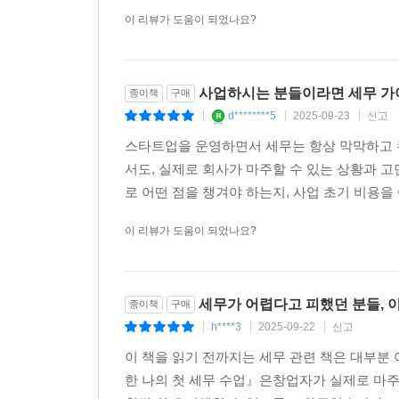
받을 수도 있다. 자금이 부족한 스타트업에는 특히 
이 리뷰가 도움이 되었나요?
제를 적용했다가 추후 큰 가산세를 부과받기도 한다.
--- p.71
사업하시는 분들이라면 세무 가
종이책
구매
중소벤처기업부에 의하면 우리나라 연간 신규 창업자 
d********5
2025-09-23
신고
|
|
|
용 창출, 지역경제 활성화 등 경제에 미치는 긍정적
스타트업을 운영하면서 세무는 항상 막막하고 
로 창업중소기업 세액감면 제도다. 이 제도를 적용받으
서도, 실제로 회사가 마주할 수 있는 상황과 
년간 세금을 한 푼도 안 낼 수 있으니 아주 큰 혜
로 어떤 점을 챙겨야 하는지, 사업 초기 비용을
유리하게 세제 혜택을 받도록 준비할 수 있다. 이 
다. 최초 소득이란 매출이 아닌 이익을 뜻한다. 따라
이 리뷰가 도움이 되었나요?
년이다. 스타트업은 사업 초기에 결손이 발생하는 
후 5년 동안 소득이 없어도 이후 5년부터는 무조건
--- p.79
세무가 어렵다고 피했던 분들, 
종이책
구매
h****3
2025-09-22
신고
|
|
|
사업의 확장도 창업으로 보지 않는다. 그래서 창업 
이 책을 읽기 전까지는 세무 관련 책은 대부
도 창업으로 보지 않는다. 개인사업자로 창업 감면을
한 나의 첫 세무 수업』은창업자가 실제로 마
특례제한법 제32조의 특정 요건을 갖추어 법인으로 