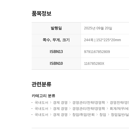
품목정보
발행일
2025년 09월 20일
쪽수, 무게, 크기
244쪽 | 152*225*20mm
ISBN13
9791167852809
ISBN10
116785280X
관련분류
카테고리 분류
국내도서
경제 경영
경영관리/전략/경영학
경영전략/경
국내도서
경제 경영
경영관리/전략/경영학
회계/재무/
국내도서
경제 경영
창업/취업/은퇴
창업
창업일반/