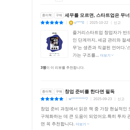
따라서 소득세와 부가가치세의 세금 계산 구조가 
알아보는 것이 좋다. 먼저 법인세, 소득세 절세의
세무를 모르면, 스타트업은 무
법인세와 소득세는 절세의 본질이 비슷하다.
종이책
구매
--- p.60
o****0
2025-10-22
신고
|
|
|
줄거리스타트업 창업자가 반드
창업한 지 얼마 안 되는 사업자들이 이런 질문을 할
인 단계까지, 세금 관리와 절세
럽게 사용하는 대표도 있다. 절세의 본질에서 살펴보
무'는 생존과 직결된 언어다.'
은 회계상 당기순이익에서 세무조정을 거쳐 세법상
가는 구조를...
더보기
고 세금이 줄어든다. 하지만 세금을 줄이기 위해 
3명
이 이 리뷰를 추천합니다.
아야 한다. 그렇다면 비용을 세법상으로 인정받는다
정은 회계상 비용을 세법상 비용으로 인정해줄지 조
--- p.64
창업 준비를 한다면 필독
종이책
구매
법인세, 소득세 절세 중 합법적으로 가장 많이 세금
w**********7
2025-09-23
신고
|
|
|
여러 가지 조세 지원 제도를 마련하고 있다. 예를 
창업 준비 과정에서 읽은 책 중 가장 현실적인
지원을 하고 있다. 스타트업을 운영하는 대표도 내가
구체화하는 데 큰 도움이 되었어요.특히 투자 
아는지 여부에 따라 납부해야 할 세금이 상당히 차이
면 꼭 추천합니다.
더보기
이 강화되기도 하고 없어지기도 하니 매년 규정을 확