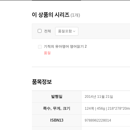
이 상품의 시리즈
(1개)
품절포함
전체
기적의 유아영어 영어읽기 2
품절
품목정보
발행일
2014년 11월 21일
쪽수, 무게, 크기
124쪽 | 456g | 218*278*20
ISBN13
9788962228014