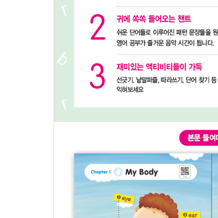
Unit 1 A Circle or a Triangle?
Unit 2 A Square or a Rectangle?
Unit 3 The Shapes of Things
Chapter Review
Chapter 7 Food
Unit 1 Food from the Farm
Unit 2 Foods at the Market
Unit 3 Foods to Eat
Chapter Review
Chapter 8 House
Unit 1 This Is My House
Unit 2 I Am in My House
Unit 3 What Do I Do in My House?
Chapter Review