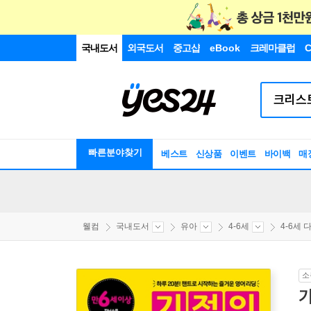
국내도서
외국도서
중고샵
eBook
크레마클럽
C
빠른분야찾기
베스트
신상품
이벤트
바이백
매
웰컴
국내도서
유아
4-6세
4-6세 다
소