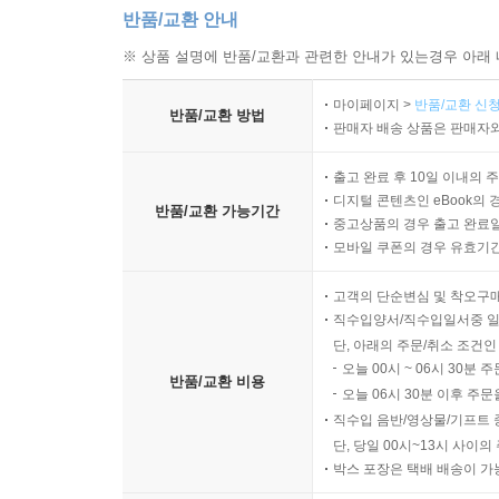
반품/교환 안내
※ 상품 설명에 반품/교환과 관련한 안내가 있는경우 아래 
마이페이지 >
반품/교환 신청
반품/교환 방법
판매자 배송 상품은 판매자와
출고 완료 후 10일 이내의 
디지털 콘텐츠인 eBook의 
반품/교환 가능기간
중고상품의 경우 출고 완료일
모바일 쿠폰의 경우 유효기간(
고객의 단순변심 및 착오구
직수입양서/직수입일서중 일
단, 아래의 주문/취소 조건인
오늘 00시 ~ 06시 30분 
반품/교환 비용
오늘 06시 30분 이후 주문
직수입 음반/영상물/기프트 
단, 당일 00시~13시 사이
박스 포장은 택배 배송이 가