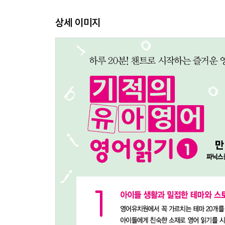
Unit 2 Summer Is Here
상세 이미지
Unit 3 Fall and Winter
Chapter Review
Chapter 4 Clothes
Unit 1 Put on My Coat
Unit 2 Put on My Shirt
Unit 3 What to Wear!
Chapter Review
Chapter 5 Farm Animals
Unit 1 Animals at the Farm
Unit 2 They All Live at the Farm
Unit 3 They Are Good for Us
Chapter Review
Chapter 6 Shapes