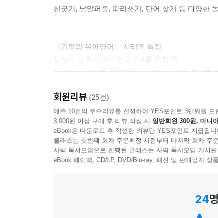
선긋기, 낱말퍼즐, 따라쓰기, 단어 찾기 등 다양한
〈기적의 유아영어〉 시리즈 특징
1. 영어 습득의 적기인 3~7세를 위한 책
유아기는 영어를 '공부'하기 이전에 영어에 흥미를 
〈기적의 유아영어〉는 아이가 재미있는 액티비티들
회원리뷰
(25건)
2. 재미있는 영어 워크북
매주 10건의 우수리뷰를 선정하여 YES포인트 3만원을 드
3,000원 이상 구매 후 리뷰 작성 시
일반회원 300원, 마니아
색칠하기, 선 긋기, 오려 붙이기, 따라 쓰기 등 
eBook은 다운로드 후 작성한 리뷰만 YES포인트 지급됩니
유아의 눈높이에 맞춰 개발한 액티비티들로, 아이들
클래스는 첫번째 회차 주문확정 시점부터 마지막 회차 주문
사락 독서모임으로 진행된 클래스는 사락 독서모임 게시판
3. 홈스쿨링 하기 좋은 구성
eBook 페이백, CD/LP, DVD/Blu-ray, 패션 및 판매금
아이 스스로 참여하고 해결할 수 있는 단순하고 직
또한 페이지 하단에 자세한 지도 가이드를 제공하고
24
명
4. 꼭 필요한 학습영역을 단계별로 제시