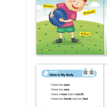
Chapter 9 Fruits
Unit 1 Big or Small
Unit 2 Seeds Are in Fruits
Unit 3 Fruits on Trees
Chapter Review
Chapter 10 Feelings
Unit 1 We Have Feelings
Unit 2 I Feel Happy
Unit 3 I Smile a Lot
Chapter Review
ANSWERS
WORD LIST