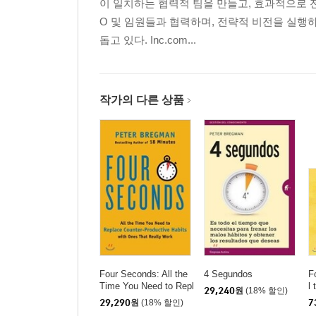
이 일치하는 협력적 팀을 만들고, 효과적으로 전
O 및 임원들과 협력하며, 전략적 비전을 실
돕고 있다. Inc.com...
작가의 다른 상품
Four Seconds: All the
4 Segundos
F
Time You Need to Repl
l
29,240
원
(18% 할인)
ace Counter-Productiv
S
29,290
원
(18% 할인)
7
e Habits with Ones Th
e