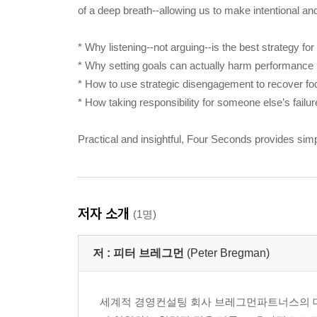
of a deep breath--allowing us to make intentional an
* Why listening--not arguing--is the best strategy 
* Why setting goals can actually harm performance
* How to use strategic disengagement to recover fo
* How taking responsibility for someone else’s failu
Practical and insightful, Four Seconds provides simp
저자 소개
(1명)
저 :
피터 브레그먼
(Peter Bregman)
세계적 경영컨설팅 회사 브레그먼파트너스의 대