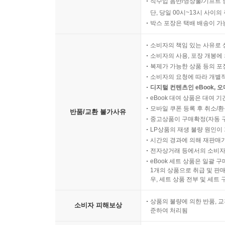
직수입 음반/영상물/기프트 
단, 당일 00시~13시 사이
박스 포장은 택배 배송이 가
소비자의 책임 있는 사유로 
소비자의 사용, 포장 개봉에 
복제가 가능한 상품 등의 포장을 
소비자의 요청에 따라 개별
디지털 컨텐츠인 eBook, 
eBook 대여 상품은 대여 기
모바일 쿠폰 등록 후 취소/환
반품/교환 불가사유
중고상품이 구매확정(자동 
LP상품의 재생 불량 원인이 기
시간의 경과에 의해 재판매가
전자상거래 등에서의 소비자
eBook 세트 상품은 일괄 
1개의 상품으로 취급 및 판매
우, 세트 상품 전부 및 세트
상품의 불량에 의한 반품, 교
소비자 피해보상
준하여 처리됨