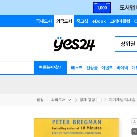
국내도서
외국도서
중고샵
eBook
크레마클럽
C
빠른분야찾기
베스트
신상품
이벤트
바이백
매
웰컴
외국도서
경제 경영
자기계발/처세술
소
직