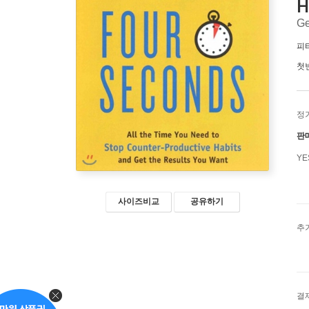
H
Ge
피
첫
정
판
Y
사이즈비교
공유하기
추
결