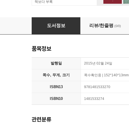
책보다 부록
Four Seconds: All the Time You Need to Sto
도서정보
리뷰/한줄평
(0/0)
품목정보
발행일
2015년 02월 24일
쪽수, 무게, 크기
쪽수확인중 | 152*140*13mm
ISBN13
9781481533270
ISBN10
1481533274
관련분류