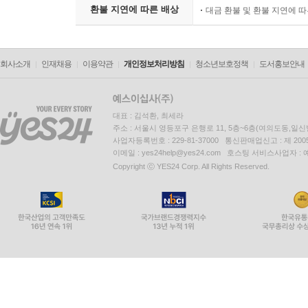
환불 지연에 따른 배상
대금 환불 및 환불 지연에 
회사소개
인재채용
이용약관
개인정보처리방침
청소년보호정책
도서홍보안내
대표 : 김석환, 최세라
주소 : 서울시 영등포구 은행로 11, 5층~6층(여의도동,일신
사업자등록번호 : 229-81-37000 통신판매업신고 : 제 200
이메일 : yes24help@yes24.com 호스팅 서비스사업자 :
Copyright ⓒ YES24 Corp. All Rights Reserved.