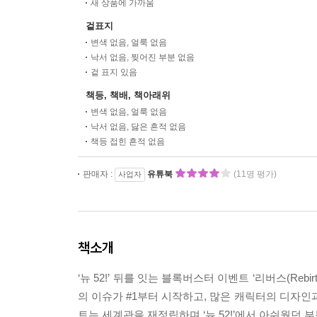
새 상품에 가까움
겉표지
변색 없음, 얼룩 없음
낙서 없음, 찢어진 부분 없음
겉 표지 있음
책등, 책배, 책아래위
변색 없음, 얼룩 없음
낙서 없음, 닳은 흔적 없음
책등 접힌 흔적 없음
판매자 :
유튜북
(11명 평가)
사업자
책소개
‘뉴 52!’ 뒤를 잇는 블록버스터 이벤트 ‘리버스(Rebir
의 이슈가 #1부터 시작하고, 많은 캐릭터의 디자인과
트는 세계관을 재정립하며 ‘뉴 52!’에서 아쉬웠던 