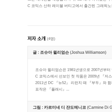
C 코믹스 산하 레이블 버티고에서 출간된 그래픽
저자 소개
(4명)
글 :
조슈아 윌리엄슨
(Joshua Williamson)
조슈아 윌리엄슨은 1981년생으로 2007년부
C 코믹스에서 선보인 첫 작품은 2009년 『
2011년 DC 『뉴52』 리런치 때 『부두』와
표작은 『플래시』...
그림 :
카르미네 디 쟌도메니코
(Carmine Di 