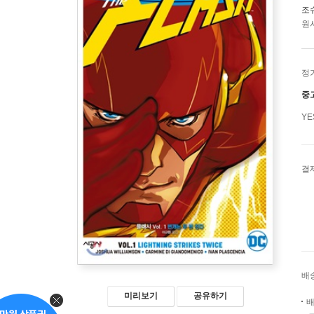
조
원서
정
중
Y
결
배
미리보기
공유하기
배