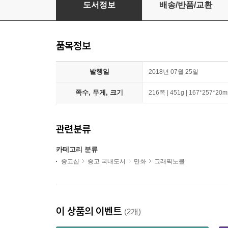
플래시 Vol.1 : 번개는 두 번 친다
도서정보
배송/반품/교환
품목정보
발행일
2018년 07월 25일
쪽수, 무게, 크기
216쪽 | 451g | 167*257*20
관련분류
카테고리 분류
중고샵
중고 국내도서
만화
그래픽노블
이 상품의 이벤트
(2개)