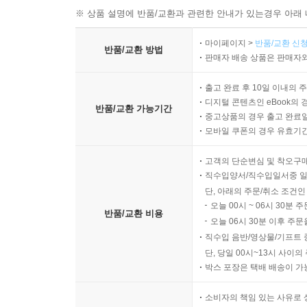
※ 상품 설명에 반품/교환과 관련한 안내가 있는경우 아래 
마이페이지 >
반품/교환 신청
반품/교환 방법
판매자 배송 상품은 판매자와
출고 완료 후 10일 이내의 
디지털 콘텐츠인 eBook의 
반품/교환 가능기간
중고상품의 경우 출고 완료일
모바일 쿠폰의 경우 유효기간(
고객의 단순변심 및 착오구
직수입양서/직수입일서중 일
단, 아래의 주문/취소 조건인
오늘 00시 ~ 06시 30분 
반품/교환 비용
오늘 06시 30분 이후 주문
직수입 음반/영상물/기프트 
단, 당일 00시~13시 사이
박스 포장은 택배 배송이 가
소비자의 책임 있는 사유로 