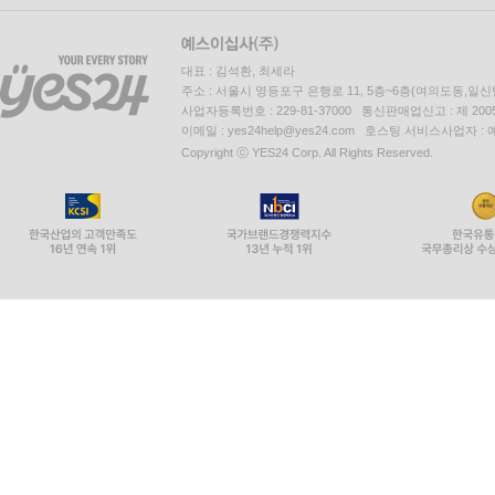
대표 : 김석환, 최세라
주소 : 서울시 영등포구 은행로 11, 5층~6층(여의도동,일신
사업자등록번호 : 229-81-37000 통신판매업신고 : 제 200
이메일 : yes24help@yes24.com 호스팅 서비스사업자 :
Copyright ⓒ YES24 Corp. All Rights Reserved.