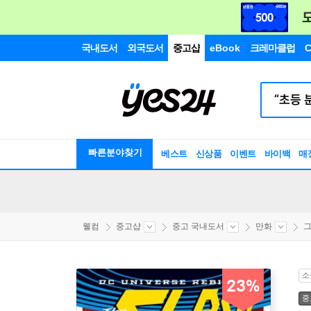
국내도서
외국도서
중고샵
eBook
크레마클럽
C
빠른분야찾기
베스트
신상품
이벤트
바이백
매
웰컴
중고샵
중고 국내도서
만화
소
23%
중