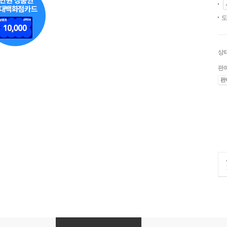
도
상
판
판