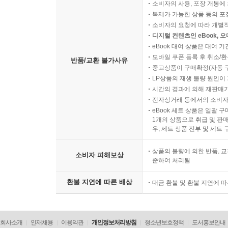
소비자의 사용, 포장 개봉에 
복제가 가능한 상품 등의 포장을 
소비자의 요청에 따라 개별
디지털 컨텐츠인 eBook, 
eBook 대여 상품은 대여 기
모바일 쿠폰 등록 후 취소/환
반품/교환 불가사유
중고상품이 구매확정(자동 
LP상품의 재생 불량 원인이 기
시간의 경과에 의해 재판매가
전자상거래 등에서의 소비자
eBook 세트 상품은 일괄 
1개의 상품으로 취급 및 판매
우, 세트 상품 전부 및 세트
상품의 불량에 의한 반품, 교
소비자 피해보상
준하여 처리됨
환불 지연에 따른 배상
대금 환불 및 환불 지연에 
회사소개
인재채용
이용약관
개인정보처리방침
청소년보호정책
도서홍보안내